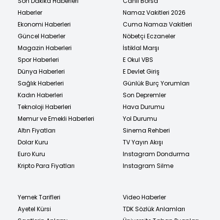
Son Dakika Haberleri
Canlı Borsa
Haberler
Namaz Vakitleri 2026
Ekonomi Haberleri
Cuma Namazı Vakitleri
Güncel Haberler
Nöbetçi Eczaneler
Magazin Haberleri
İstiklal Marşı
Spor Haberleri
E Okul VBS
Dünya Haberleri
E Devlet Giriş
Sağlık Haberleri
Günlük Burç Yorumları
Kadın Haberleri
Son Depremler
Teknoloji Haberleri
Hava Durumu
Memur ve Emekli Haberleri
Yol Durumu
Altın Fiyatları
Sinema Rehberi
Dolar Kuru
TV Yayın Akışı
Euro Kuru
Instagram Dondurma
Kripto Para Fiyatları
Instagram Silme
Yemek Tarifleri
Video Haberler
Ayetel Kürsi
TDK Sözlük Anlamları