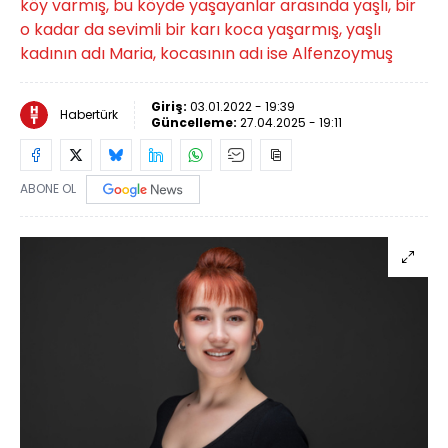
köy varmış, bu köyde yaşayanlar arasında yaşlı, bir
o kadar da sevimli bir karı koca yaşarmış, yaşlı
kadının adı Maria, kocasının adı ise Alfenzoymuş
Giriş:
03.01.2022 - 19:39
Habertürk
Güncelleme:
27.04.2025 - 19:11
ABONE OL