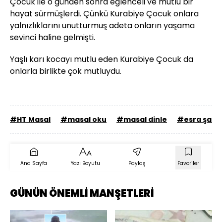
Çocuk ile o günden sonra eğlenceli ve mutlu bir
hayat sürmüşlerdi. Çünkü Kurabiye Çocuk onlara
yalnızlıklarını unutturmuş adeta onların yaşama
sevinci haline gelmişti.
Yaşlı karı kocayı mutlu eden Kurabiye Çocuk da
onlarla birlikte çok mutluydu.
#HT Masal
#masal oku
#masal dinle
#esra şaş
Ana Sayfa
Yazı Boyutu
Paylaş
Favoriler
GÜNÜN ÖNEMLİ MANŞETLERİ