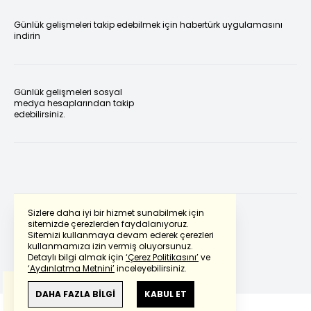
Günlük gelişmeleri takip edebilmek için habertürk uygulamasını
indirin
Günlük gelişmeleri sosyal
medya hesaplarından takip
edebilirsiniz.
Sizlere daha iyi bir hizmet sunabilmek için
sitemizde çerezlerden faydalanıyoruz.
Sitemizi kullanmaya devam ederek çerezleri
Powered by
Translate
kullanmamıza izin vermiş oluyorsunuz.
Detaylı bilgi almak için
‘Çerez Politikasını’
ve
‘Aydınlatma Metnini’
inceleyebilirsiniz.
Bu çeviride
Google Translete
kullanılmıştır.
Anlam ve çeviri hatalarından
haberturk.com
DAHA FAZLA BİLGİ
KABUL ET
sorumlu değildir.