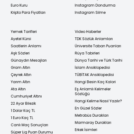
Euro Kuru
Instagram Dondurma
Kripto Para Fiyatları
Instagram Silme
Yemek Tarifleri
Video Haberler
Ayetel Kürsi
TDK Sözlük Anlamları
Saatlerin Anlamı
Üniversite Taban Puanları
Aşk Sözleri
Rüya Tabirleri
Günaydın Mesajları
Dünya Tarihi ve Türk Tarihi
Gram Altın
İslam Ansiklopedisi
Çeyrek Altın
TÜBİTAK Ansiklopedisi
Yarım Altın
Hangi Besin Kaç Kalori
Ata Altın
Eş Anlamlı Kelimeler
Sözlüğü
Cumhuriyet Altını
Hangi Kelime Nasıl Yazılır?
22 Ayar Bilezik
En Güzel Sözler
1 Dolar Kaç TL
Metrobüs Durakları
1 Euro Kaç TL
Marmaray Durakları
Canlı Maç Sonuçları
Erkek İsimleri
Süper Lig Puan Durumu