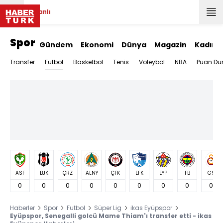
Canlı
Spor
Gündem
Ekonomi
Dünya
Magazin
Kadın
Futbol
Transfer
Basketbol
Tenis
Voleybol
NBA
Puan Du
ASF
BJK
ÇRZ
ALNY
ÇFK
EFK
EYP
FB
GS
0
0
0
0
0
0
0
0
0
Haberler
Spor
Futbol
Süper Lig
ikas Eyüpspor
Eyüpspor, Senegalli golcü Mame Thiam'ı transfer etti - ikas