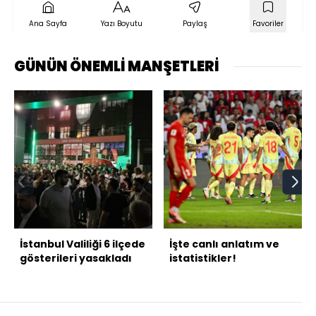
Ana Sayfa
Yazı Boyutu
Paylaş
Favoriler
GÜNÜN ÖNEMLİ MANŞETLERİ
İstanbul Valiliği 6 ilçede
İşte canlı anlatım ve
gösterileri yasakladı
istatistikler!