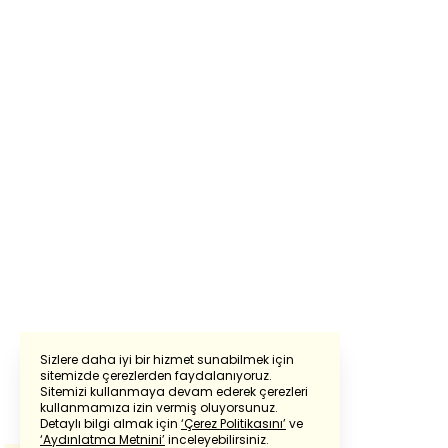
Sizlere daha iyi bir hizmet sunabilmek için
sitemizde çerezlerden faydalanıyoruz.
Sitemizi kullanmaya devam ederek çerezleri
Powered by
Translate
kullanmamıza izin vermiş oluyorsunuz.
Detaylı bilgi almak için
‘Çerez Politikasını’
ve
‘Aydınlatma Metnini’
inceleyebilirsiniz.