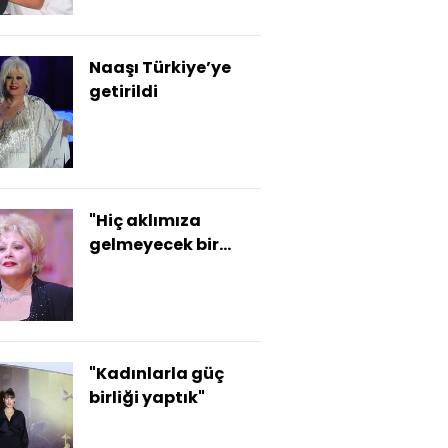
Naaşı Türkiye’ye
getirildi
"Hiç aklımıza
gelmeyecek bir
şekilde..."
"Kadınlarla güç
birliği yaptık"