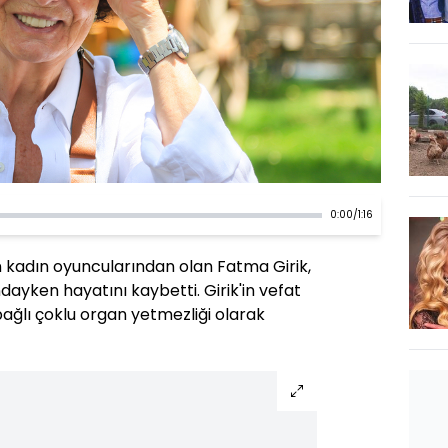
0:00
/
1:16
n kadın oyuncularından olan Fatma Girik,
ayken hayatını kaybetti. Girik'in vefat
ağlı çoklu organ yetmezliği olarak