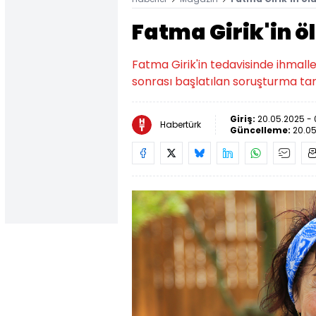
Fatma Girik'in 
Fatma Girik'in tedavisinde ihmalle
sonrası başlatılan soruşturma t
Giriş:
20.05.2025 -
Habertürk
Güncelleme:
20.05