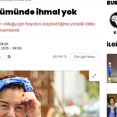
BU
ölümünde ihmal yok
r olduğu için hayatını kaybettiğine yönelik iddia
amamlandı
K
İLG
 08:55
.2025 - 08:59
ABONE OL