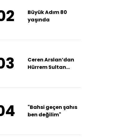
02
Büyük Adım 80
yaşında
03
Ceren Arslan’dan
Hürrem Sultan
esintisi
04
"Bahsi geçen şahıs
ben değilim"