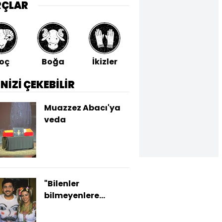
RÇLAR
oç
Boğa
İkizler
Yengeç
Aslan
İNİZİ ÇEKEBİLİR
Muazzez Abacı'ya
veda
"Bilenler
bilmeyenlere
anlatır"