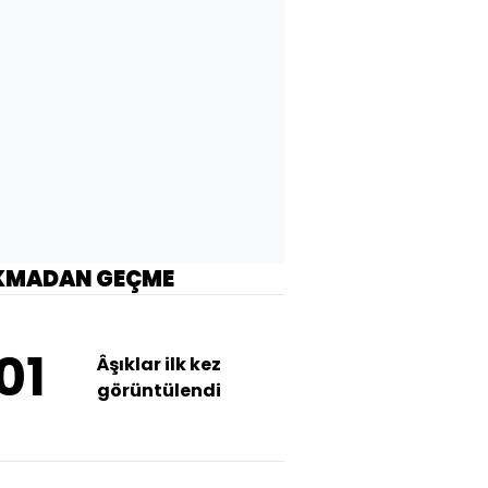
KMADAN GEÇME
01
Âşıklar ilk kez
görüntülendi