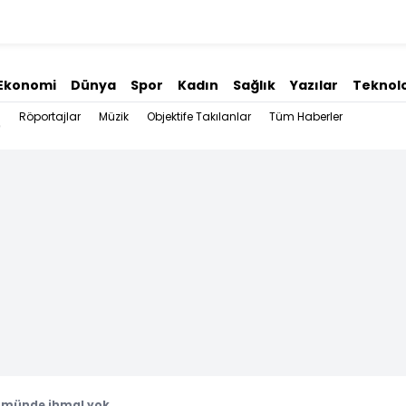
Ekonomi
Dünya
Spor
Kadın
Sağlık
Yazılar
Teknolo
Röportajlar
Müzik
Objektife Takılanlar
Tüm Haberler
lümünde ihmal yok