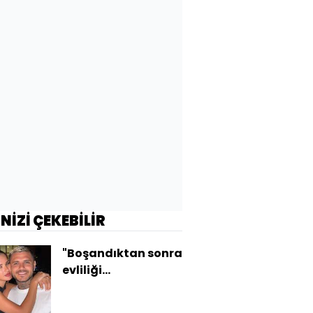
İNİZİ ÇEKEBİLİR
"Boşandıktan sonra
evliliği
konuşacağız"