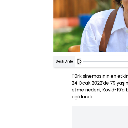
Sesli Dinle
Türk sinemasının en etki
24 Ocak 2022'de 79 yaşınd
etme nedeni, Kovid-19'a b
açıklandı.