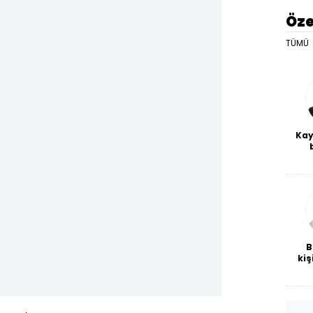
Öze
TÜMÜ
Kay
De
haf
a
bl
B
kiş