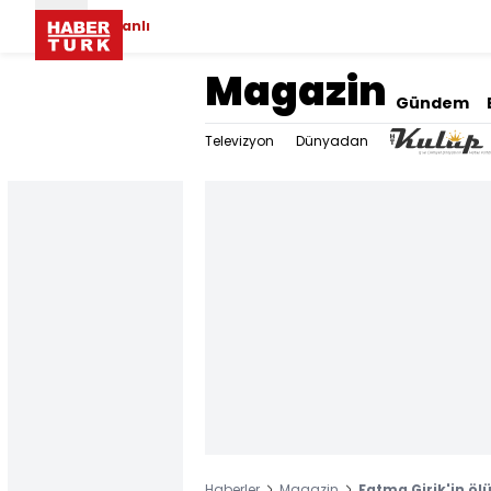
Canlı
Magazin
Gündem
Televizyon
Dünyadan
Haberler
Magazin
Fatma Girik'in ö