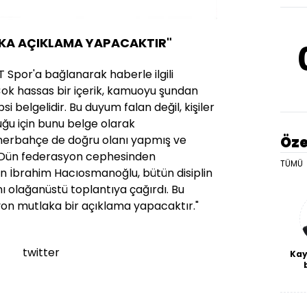
KA AÇIKLAMA YAPACAKTIR"
HT Spor'a bağlanarak haberle ilgili
Çok hassas bir içerik, kamuoyu şundan
i belgelidir. Bu duyum falan değil, kişiler
ğu için bunu belge olarak
nerbahçe de doğru olanı yapmış ve
Öze
 Dün federasyon cephesinden
TÜMÜ
 İbrahim Hacıosmanoğlu, bütün disiplin
nı olağanüstü toplantıya çağırdı. Bu
yon mutlaka bir açıklama yapacaktır."
twitter
Kay
De
haf
a