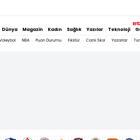
Dünya
Magazin
Kadın
Sağlık
Yazılar
Teknoloji
G
Voleybol
NBA
Puan Durumu
Fikstür
Canlı Skor
Yazarlar
Tü