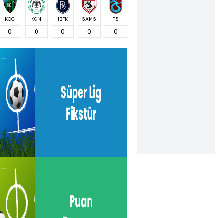
KOC
KON
İBFK
SAMS
TS
0
0
0
0
0