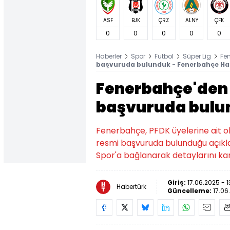
ASF
BJK
ÇRZ
ALNY
ÇFK
0
0
0
0
0
Haberler
Spor
Futbol
Süper Lig
Fe
başvuruda bulunduk - Fenerbahçe Hab
Fenerbahçe'den 
başvuruda bulu
Fenerbahçe, PFDK üyelerine ait o
resmi başvuruda bulunduğu açıklad
Spor'a bağlanarak detaylarını ka
Giriş:
17.06.2025 - 1
Habertürk
Güncelleme:
17.06