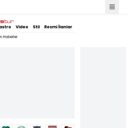
astro
Video
Stil
Resmi İlanlar
m Haberler