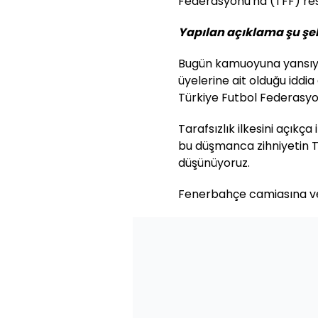
Federasyonu'na (TFF) res
Yapılan açıklama şu şek
Bugün kamuoyuna yansıyan
üyelerine ait olduğu iddi
Türkiye Futbol Federasyo
Tarafsızlık ilkesini açıkça
bu düşmanca zihniyetin T
düşünüyoruz.
Fenerbahçe camiasına ve