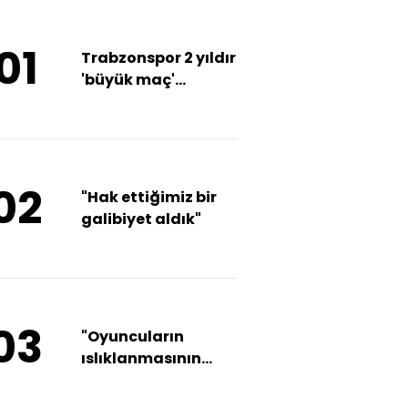
01
Trabzonspor 2 yıldır
'büyük maç'
kazanamıyor!
02
"Hak ettiğimiz bir
galibiyet aldık"
03
"Oyuncuların
ıslıklanmasının
anlamı yok"