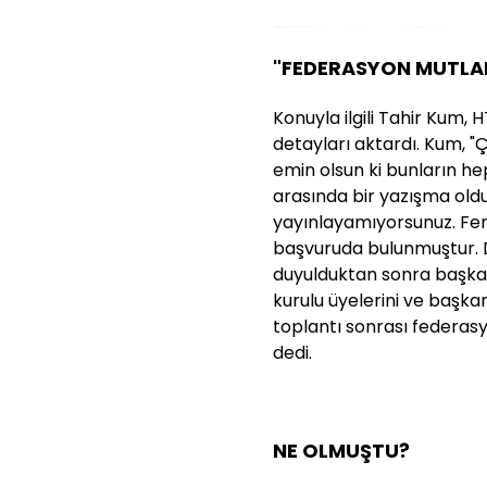
"FEDERASYON MUTLA
Konuyla ilgili Tahir Kum, 
detayları aktardı. Kum, "
emin olsun ki bunların heps
arasında bir yazışma oldu
yayınlayamıyorsunuz. Fe
başvuruda bulunmuştur.
duyulduktan sonra başkan
kurulu üyelerini ve başka
toplantı sonrası federas
dedi.
NE OLMUŞTU?