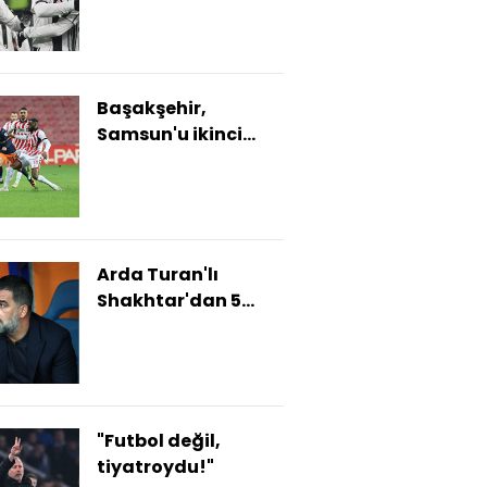
Başakşehir,
Samsun'u ikinci
yarıda yıktı!
Arda Turan'lı
Shakhtar'dan 5
gollü galibiyet!
"Futbol değil,
tiyatroydu!"