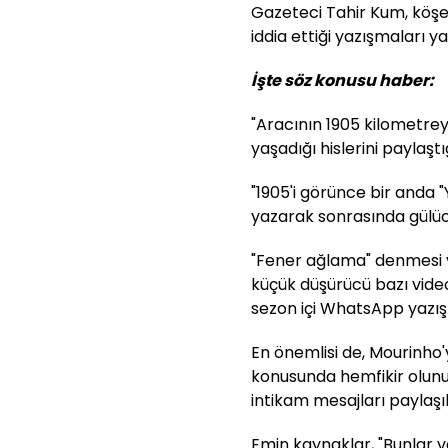
Gazeteci Tahir Kum, köşe
iddia ettiği yazışmaları ya
İşte söz konusu haber:
"Aracının 1905 kilometrey
yaşadığı hislerini paylaş
"1905'i görünce bir anda 
yazarak sonrasında gülüc
"Fener ağlama" denmesi v
küçük düşürücü bazı vide
sezon içi WhatsApp yazı
En önemlisi de, Mourinho
konusunda hemfikir olunup
intikam mesajları paylaşı
Emin kaynaklar, "Bunlar va