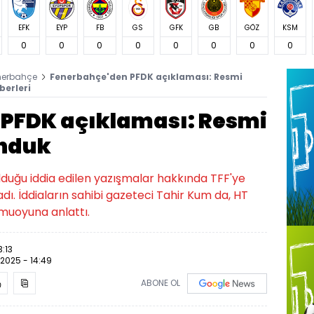
EFK
EYP
FB
GS
GFK
GB
GÖZ
KSM
0
0
0
0
0
0
0
0
nerbahçe
Fenerbahçe'den PFDK açıklaması: Resmi
erleri
PFDK açıklaması: Resmi
nduk
lduğu iddia edilen yazışmalar hakkında TFF'ye
ı. İddiaların sahibi gazeteci Tahir Kum da, HT
muoyuna anlattı.
3:13
.2025 - 14:49
ABONE OL