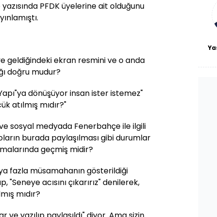
bl
 yazısında PFDK üyelerine ait olduğunu
yınlamıştı.
Ya
e geldiğindeki ekran resmini ve o anda
tığı doğru mudur?
"Yapı"ya dönüşüyor insan ister istemez"
ük atılmış mıdır?"
e sosyal medyada Fenerbahçe ile ilgili
oların burada paylaşılması gibi durumlar
şmalarında geçmiş midir?
'ya fazla müsamahanın gösterildiği
, "Seneye acısını çıkarırız" denilerek,
lmış mıdır?
r ve yazılıp paylaşıldı" diyor. Ama sizin