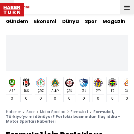
Canlı
Gündem
Ekonomi
Dünya
Spor
Magazin
ASF
BJK
ÇRZ
ALNY
ÇFK
EFK
EYP
FB
GS
0
0
0
0
0
0
0
0
0
Haberler
Spor
Motor Sporları
Formula 1
Formula 1,
Türkiye'ye mi dönüyor? Portekiz basınından flaş iddia -
Motor Sporları Haberleri