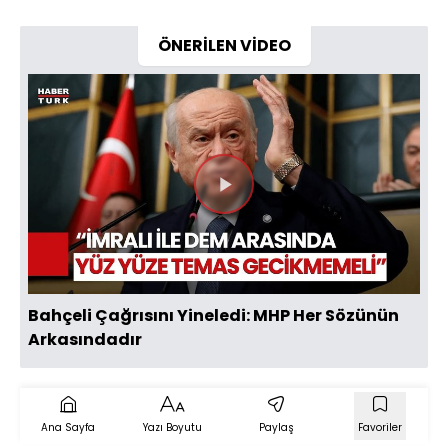
ÖNERİLEN VİDEO
Videoyu
Oynat
Bahçeli Çağrısını Yineledi: MHP Her Sözünün
Arkasındadır
Ana Sayfa
Yazı Boyutu
Paylaş
Favoriler