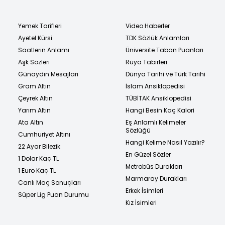
Yemek Tarifleri
Video Haberler
Ayetel Kürsi
TDK Sözlük Anlamları
Saatlerin Anlamı
Üniversite Taban Puanları
Aşk Sözleri
Rüya Tabirleri
Günaydın Mesajları
Dünya Tarihi ve Türk Tarihi
Gram Altın
İslam Ansiklopedisi
Çeyrek Altın
TÜBİTAK Ansiklopedisi
Yarım Altın
Hangi Besin Kaç Kalori
Ata Altın
Eş Anlamlı Kelimeler
Sözlüğü
Cumhuriyet Altını
Hangi Kelime Nasıl Yazılır?
22 Ayar Bilezik
En Güzel Sözler
1 Dolar Kaç TL
Metrobüs Durakları
1 Euro Kaç TL
Marmaray Durakları
Canlı Maç Sonuçları
Erkek İsimleri
Süper Lig Puan Durumu
Kız İsimleri