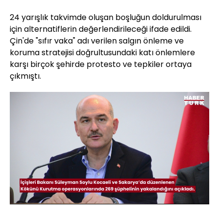
24 yarışlık takvimde oluşan boşluğun doldurulması
için alternatiflerin değerlendirileceği ifade edildi.
Çin'de "sıfır vaka" adı verilen salgın önleme ve
koruma stratejisi doğrultusundaki katı önlemlere
karşı birçok şehirde protesto ve tepkiler ortaya
çıkmıştı.
Yüklendi
:
49.08%
Sesi
Oynatma
480
Aç
Hızı