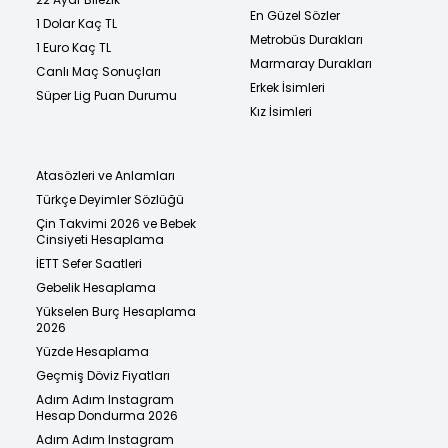
En Güzel Sözler
1 Dolar Kaç TL
Metrobüs Durakları
1 Euro Kaç TL
Marmaray Durakları
Canlı Maç Sonuçları
Erkek İsimleri
Süper Lig Puan Durumu
Kız İsimleri
Atasözleri ve Anlamları
Türkçe Deyimler Sözlüğü
Çin Takvimi 2026 ve Bebek
Cinsiyeti Hesaplama
İETT Sefer Saatleri
Gebelik Hesaplama
Yükselen Burç Hesaplama
2026
Yüzde Hesaplama
Geçmiş Döviz Fiyatları
Adım Adım Instagram
Hesap Dondurma 2026
Adım Adım Instagram