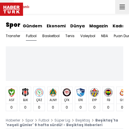
Canlı
Spor
Gündem
Ekonomi
Dünya
Magazin
Kadın
Futbol
Transfer
Basketbol
Tenis
Voleybol
NBA
Puan Du
ASF
BJK
ÇRZ
ALNY
ÇFK
EFK
EYP
FB
GS
0
0
0
0
0
0
0
0
0
Haberler
Spor
Futbol
Süper Lig
Beşiktaş
Beşiktaş'ta
'neşeli günler' 9 hafta sürdü! - Beşiktaş Haberleri