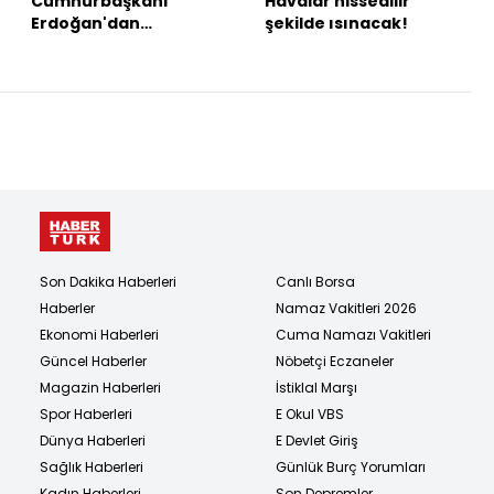
Cumhurbaşkanı
Havalar hissedilir
Erdoğan'dan
şekilde ısınacak!
açıklamalar
Son Dakika Haberleri
Canlı Borsa
Haberler
Namaz Vakitleri 2026
Ekonomi Haberleri
Cuma Namazı Vakitleri
Güncel Haberler
Nöbetçi Eczaneler
Magazin Haberleri
İstiklal Marşı
Spor Haberleri
E Okul VBS
Dünya Haberleri
E Devlet Giriş
Sağlık Haberleri
Günlük Burç Yorumları
Kadın Haberleri
Son Depremler