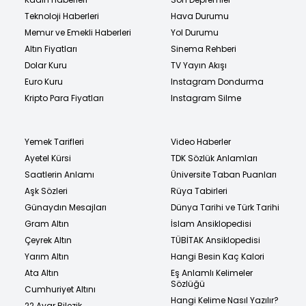
Teknoloji Haberleri
Hava Durumu
Memur ve Emekli Haberleri
Yol Durumu
Altın Fiyatları
Sinema Rehberi
Dolar Kuru
TV Yayın Akışı
Euro Kuru
Instagram Dondurma
Kripto Para Fiyatları
Instagram Silme
Yemek Tarifleri
Video Haberler
Ayetel Kürsi
TDK Sözlük Anlamları
Saatlerin Anlamı
Üniversite Taban Puanları
Aşk Sözleri
Rüya Tabirleri
Günaydın Mesajları
Dünya Tarihi ve Türk Tarihi
Gram Altın
İslam Ansiklopedisi
Çeyrek Altın
TÜBİTAK Ansiklopedisi
Yarım Altın
Hangi Besin Kaç Kalori
Ata Altın
Eş Anlamlı Kelimeler
Sözlüğü
Cumhuriyet Altını
Hangi Kelime Nasıl Yazılır?
22 Ayar Bilezik