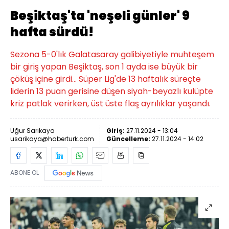
Beşiktaş'ta 'neşeli günler' 9
hafta sürdü!
Sezona 5-0'lık Galatasaray galibiyetiyle muhteşem
bir giriş yapan Beşiktaş, son 1 ayda ise büyük bir
çöküş içine girdi... Süper Lig'de 13 haftalık süreçte
liderin 13 puan gerisine düşen siyah-beyazlı kulüpte
kriz patlak verirken, üst üste flaş ayrılıklar yaşandı.
Uğur Sarıkaya
Giriş:
27.11.2024 - 13:04
usarikaya@haberturk.com
Güncelleme:
27.11.2024 - 14:02
ABONE OL