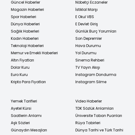
Güncel Haberler
Nöbetçi Eczaneler
Magazin Haberleri
İstiklal Marşı
Spor Haberleri
E Okul VBS
Dünya Haberleri
E Devlet Giriş
Sağlık Haberleri
Günlük Burç Yorumları
Kadın Haberleri
Son Depremler
Teknoloji Haberleri
Hava Durumu
Memur ve Emekli Haberleri
Yol Durumu
Altın Fiyatları
Sinema Rehberi
Dolar Kuru
TV Yayın Akışı
Euro Kuru
Instagram Dondurma
Kripto Para Fiyatları
Instagram Silme
Yemek Tarifleri
Video Haberler
Ayetel Kürsi
TDK Sözlük Anlamları
Saatlerin Anlamı
Üniversite Taban Puanları
Aşk Sözleri
Rüya Tabirleri
Günaydın Mesajları
Dünya Tarihi ve Türk Tarihi