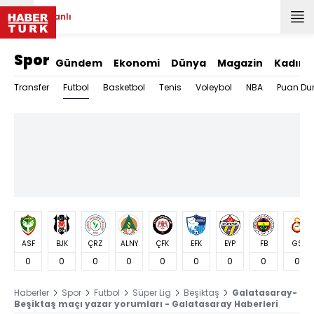
Canlı
Spor
Gündem
Ekonomi
Dünya
Magazin
Kadın
Futbol
Transfer
Basketbol
Tenis
Voleybol
NBA
Puan Du
ASF
BJK
ÇRZ
ALNY
ÇFK
EFK
EYP
FB
GS
0
0
0
0
0
0
0
0
0
Haberler
Spor
Futbol
Süper Lig
Beşiktaş
Galatasaray-
Beşiktaş maçı yazar yorumları - Galatasaray Haberleri