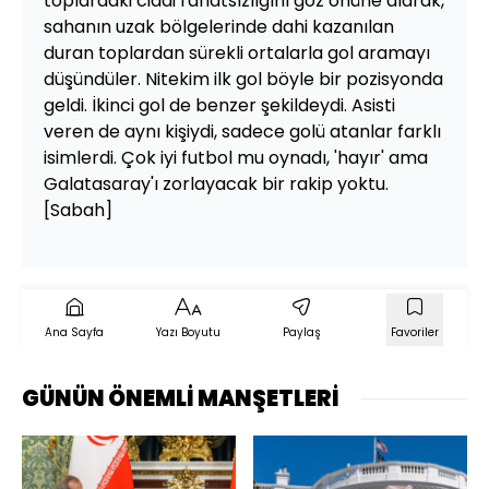
toplardaki ciddi rahatsızlığını göz önüne alarak,
sahanın uzak bölgelerinde dahi kazanılan
duran toplardan sürekli ortalarla gol aramayı
düşündüler. Nitekim ilk gol böyle bir pozisyonda
geldi. İkinci gol de benzer şekildeydi. Asisti
veren de aynı kişiydi, sadece golü atanlar farklı
isimlerdi. Çok iyi futbol mu oynadı, 'hayır' ama
Galatasaray'ı zorlayacak bir rakip yoktu.
[Sabah]
Ana Sayfa
Yazı Boyutu
Paylaş
Favoriler
GÜNÜN ÖNEMLİ MANŞETLERİ