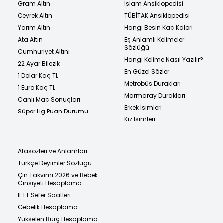
Gram Altın
İslam Ansiklopedisi
Çeyrek Altın
TÜBİTAK Ansiklopedisi
Yarım Altın
Hangi Besin Kaç Kalori
Ata Altın
Eş Anlamlı Kelimeler
Sözlüğü
Cumhuriyet Altını
Hangi Kelime Nasıl Yazılır?
22 Ayar Bilezik
En Güzel Sözler
1 Dolar Kaç TL
Metrobüs Durakları
1 Euro Kaç TL
Marmaray Durakları
Canlı Maç Sonuçları
Erkek İsimleri
Süper Lig Puan Durumu
Kız İsimleri
Atasözleri ve Anlamları
Türkçe Deyimler Sözlüğü
Çin Takvimi 2026 ve Bebek
Cinsiyeti Hesaplama
İETT Sefer Saatleri
Gebelik Hesaplama
Yükselen Burç Hesaplama