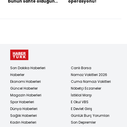
bunun sahte olduğunu
operasyonu!
hemen anlıyor"
Son Dakika Haberleri
Canlı Borsa
Haberler
Namaz Vakitleri 2026
Ekonomi Haberleri
Cuma Namazı Vakitleri
Güncel Haberler
Nöbetçi Eczaneler
Magazin Haberleri
İstiklal Marşı
Spor Haberleri
E Okul VBS
Dünya Haberleri
E Devlet Giriş
Sağlık Haberleri
Günlük Burç Yorumları
Kadın Haberleri
Son Depremler