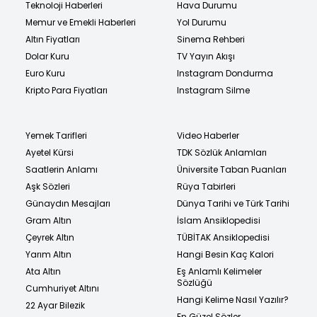
Teknoloji Haberleri
Hava Durumu
Memur ve Emekli Haberleri
Yol Durumu
Altın Fiyatları
Sinema Rehberi
Dolar Kuru
TV Yayın Akışı
Euro Kuru
Instagram Dondurma
Kripto Para Fiyatları
Instagram Silme
Yemek Tarifleri
Video Haberler
Ayetel Kürsi
TDK Sözlük Anlamları
Saatlerin Anlamı
Üniversite Taban Puanları
Aşk Sözleri
Rüya Tabirleri
Günaydın Mesajları
Dünya Tarihi ve Türk Tarihi
Gram Altın
İslam Ansiklopedisi
Çeyrek Altın
TÜBİTAK Ansiklopedisi
Yarım Altın
Hangi Besin Kaç Kalori
Ata Altın
Eş Anlamlı Kelimeler
Sözlüğü
Cumhuriyet Altını
Hangi Kelime Nasıl Yazılır?
22 Ayar Bilezik
En Güzel Sözler