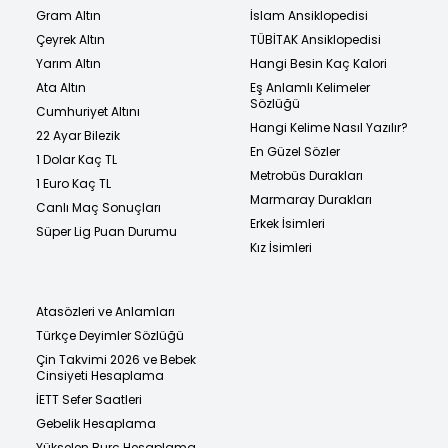
Gram Altın
İslam Ansiklopedisi
Çeyrek Altın
TÜBİTAK Ansiklopedisi
Yarım Altın
Hangi Besin Kaç Kalori
Ata Altın
Eş Anlamlı Kelimeler
Sözlüğü
Cumhuriyet Altını
Hangi Kelime Nasıl Yazılır?
22 Ayar Bilezik
En Güzel Sözler
1 Dolar Kaç TL
Metrobüs Durakları
1 Euro Kaç TL
Marmaray Durakları
Canlı Maç Sonuçları
Erkek İsimleri
Süper Lig Puan Durumu
Kız İsimleri
Atasözleri ve Anlamları
Türkçe Deyimler Sözlüğü
Çin Takvimi 2026 ve Bebek
Cinsiyeti Hesaplama
İETT Sefer Saatleri
Gebelik Hesaplama
Yükselen Burç Hesaplama