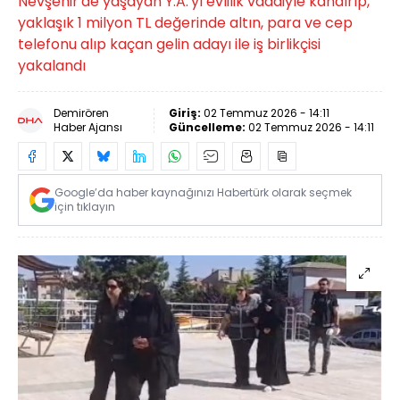
Nevşehir'de yaşayan Y.A.'yı evlilik vaadiyle kandırıp,
yaklaşık 1 milyon TL değerinde altın, para ve cep
telefonu alıp kaçan gelin adayı ile iş birlikçisi
yakalandı
Demirören
Giriş:
02 Temmuz 2026 - 14:11
Haber Ajansı
Güncelleme:
02 Temmuz 2026 - 14:11
Google’da haber kaynağınızı Habertürk olarak seçmek
için tıklayın