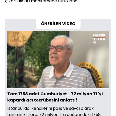
çıkarıldıkları mahkemede tutuklandı.
ÖNERİLEN VİDEO
Yüklendi
:
43.52%
Sesi
Oynatma
Aç
Hızı
Tam 1758 adet Cumhuriyet... 72 milyon TL'yi
kaptırdı acı tecrübesini anlattı!
İstanbul'da, kendilerini polis ve savcı olarak
tanıtan kişilere, 72 milyon lira değerindeki 1758