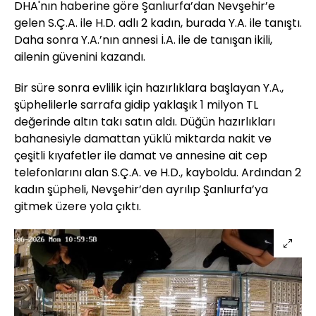
DHA'nın haberine göre Şanlıurfa’dan Nevşehir’e
gelen S.Ç.A. ile H.D. adlı 2 kadın, burada Y.A. ile tanıştı.
Daha sonra Y.A.’nın annesi İ.A. ile de tanışan ikili,
ailenin güvenini kazandı.
Bir süre sonra evlilik için hazırlıklara başlayan Y.A.,
şüphelilerle sarrafa gidip yaklaşık 1 milyon TL
değerinde altın takı satın aldı. Düğün hazırlıkları
bahanesiyle damattan yüklü miktarda nakit ve
çeşitli kıyafetler ile damat ve annesine ait cep
telefonlarını alan S.Ç.A. ve H.D., kayboldu. Ardından 2
kadın şüpheli, Nevşehir’den ayrılıp Şanlıurfa’ya
gitmek üzere yola çıktı.