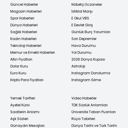
Güncel Haberler
Nöbetçi Eczaneler
Magazin Haberleri
İstiklal Marşı
Spor Haberleri
E Okul VBS
Dünya Haberleri
E Devlet Giriş
Sağlık Haberleri
Günlük Burç Yorumları
Kadın Haberleri
Son Depremler
Teknoloji Haberleri
Hava Durumu
Memur ve Emekli Haberleri
Yol Durumu
Altın Fiyatları
2026 Dünya Kupası
Dolar Kuru
Astroloji
Euro Kuru
Instagram Dondurma
Kripto Para Fiyatları
Instagram Silme
Yemek Tarifleri
Video Haberler
Ayetel Kürsi
TDK Sözlük Anlamları
Saatlerin Anlamı
Üniversite Taban Puanları
Aşk Sözleri
Rüya Tabirleri
Günaydın Mesajları
Dünya Tarihi ve Türk Tarihi