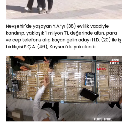
Nevşehir'de yaşayan Y.A.’yı (38) evlilik vaadiyle
kandırıp, yaklaşık 1 milyon TL değerinde altın, para
ve cep telefonu alıp kaçan gelin adayı H.D. (20) ile iş
birlikçisi S.Ç.A. (46), Kayseri’de yakalandı.
Yüklendi
:
22.93%
Sesi
Oynatma
720
Aç
Hızı