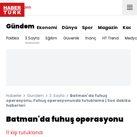
Canlı
Gündem
Ekonomi
Dünya
Spor
Magazin
Kadın
3.Sayfa
Politika
Eğitim
Güvenlik
İnanç
HT Trend
Medy
Haberler
Gündem
3. Sayfa
Batman'da fuhuş
operasyonu, Fuhuş operasyonunda tutuklama | Son dakika
haberleri
Batman'da fuhuş operasyonu
11 kişi tutuklandı