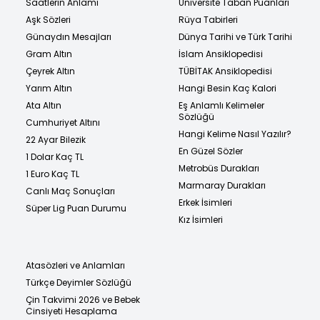
Saatlerin Anlamı
Üniversite Taban Puanları
Aşk Sözleri
Rüya Tabirleri
Günaydın Mesajları
Dünya Tarihi ve Türk Tarihi
Gram Altın
İslam Ansiklopedisi
Çeyrek Altın
TÜBİTAK Ansiklopedisi
Yarım Altın
Hangi Besin Kaç Kalori
Ata Altın
Eş Anlamlı Kelimeler
Sözlüğü
Cumhuriyet Altını
Hangi Kelime Nasıl Yazılır?
22 Ayar Bilezik
En Güzel Sözler
1 Dolar Kaç TL
Metrobüs Durakları
1 Euro Kaç TL
Marmaray Durakları
Canlı Maç Sonuçları
Erkek İsimleri
Süper Lig Puan Durumu
Kız İsimleri
Atasözleri ve Anlamları
Türkçe Deyimler Sözlüğü
Çin Takvimi 2026 ve Bebek
Cinsiyeti Hesaplama