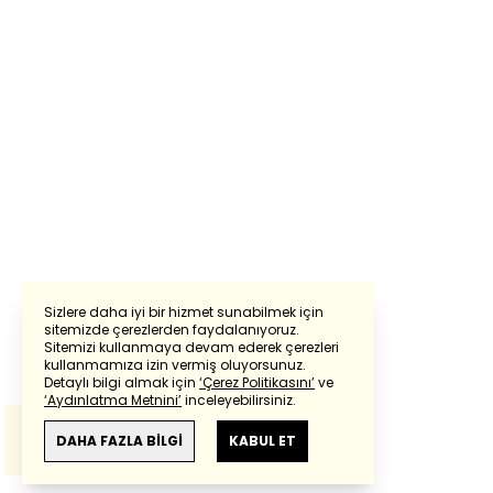
Sizlere daha iyi bir hizmet sunabilmek için
sitemizde çerezlerden faydalanıyoruz.
Sitemizi kullanmaya devam ederek çerezleri
Powered by
Translate
kullanmamıza izin vermiş oluyorsunuz.
Detaylı bilgi almak için
‘Çerez Politikasını’
ve
‘Aydınlatma Metnini’
inceleyebilirsiniz.
Bu çeviride
Google Translete
kullanılmıştır.
Anlam ve çeviri hatalarından
haberturk.com
DAHA FAZLA BİLGİ
KABUL ET
sorumlu değildir.