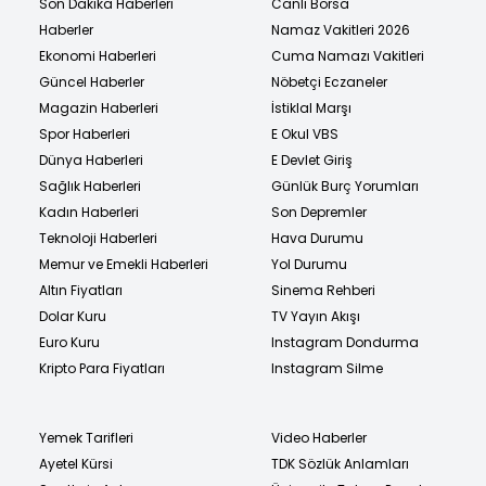
Son Dakika Haberleri
Canlı Borsa
Haberler
Namaz Vakitleri 2026
Ekonomi Haberleri
Cuma Namazı Vakitleri
Güncel Haberler
Nöbetçi Eczaneler
Magazin Haberleri
İstiklal Marşı
Spor Haberleri
E Okul VBS
Dünya Haberleri
E Devlet Giriş
Sağlık Haberleri
Günlük Burç Yorumları
Kadın Haberleri
Son Depremler
Teknoloji Haberleri
Hava Durumu
Memur ve Emekli Haberleri
Yol Durumu
Altın Fiyatları
Sinema Rehberi
Dolar Kuru
TV Yayın Akışı
Euro Kuru
Instagram Dondurma
Kripto Para Fiyatları
Instagram Silme
Yemek Tarifleri
Video Haberler
Ayetel Kürsi
TDK Sözlük Anlamları