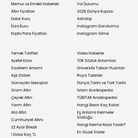
Memur ve Emekli Haberleri
Yol Durumu
Altın Fiyatları
2026 Dünya Kupası
Dolar Kuru
Astroloji
Euro Kuru
Instagram Dondurma
Kripto Para Fiyatları
Instagram Silme
Yemek Tarifleri
Video Haberler
Ayetel Kürsi
TDK Sözlük Anlamları
Saatlerin Anlamı
Üniversite Taban Puanları
Aşk Sözleri
Rüya Tabirleri
Günaydın Mesajları
Dünya Tarihi ve Türk Tarihi
Gram Altın
İslam Ansiklopedisi
Çeyrek Altın
TÜBİTAK Ansiklopedisi
Yarım Altın
Hangi Besin Kaç Kalori
Ata Altın
Eş Anlamlı Kelimeler
Sözlüğü
Cumhuriyet Altını
Hangi Kelime Nasıl Yazılır?
22 Ayar Bilezik
En Güzel Sözler
1 Dolar Kaç TL