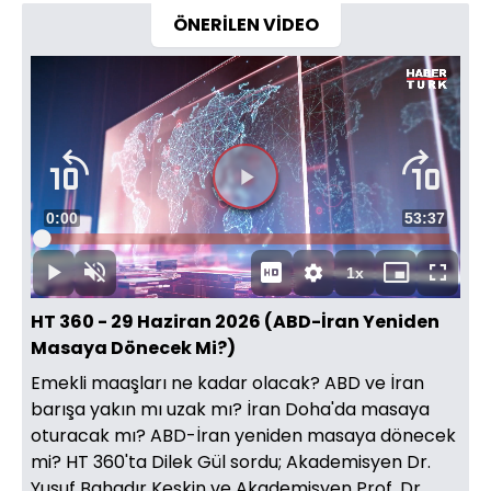
ÖNERİLEN VİDEO
Videoyu
Süre
0:00
Toplam
53:37
Oynat
Yüklendi
:
0.23%
Süre
1x
Oynat
Sesi
Oynatma
Mini
Tam
Aç
Hızı
oynatıcı
Ekran
HT 360 - 29 Haziran 2026 (ABD-İran Yeniden
Masaya Dönecek Mi?)
Emekli maaşları ne kadar olacak? ABD ve İran
barışa yakın mı uzak mı? İran Doha'da masaya
oturacak mı? ABD-İran yeniden masaya dönecek
mi? HT 360'ta Dilek Gül sordu; Akademisyen Dr.
Yusuf Bahadır Keskin ve Akademisyen Prof. Dr.