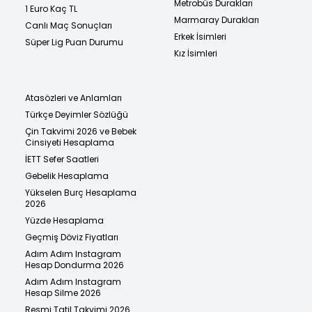
Metrobüs Durakları
1 Euro Kaç TL
Marmaray Durakları
Canlı Maç Sonuçları
Erkek İsimleri
Süper Lig Puan Durumu
Kız İsimleri
Atasözleri ve Anlamları
Türkçe Deyimler Sözlüğü
Çin Takvimi 2026 ve Bebek
Cinsiyeti Hesaplama
İETT Sefer Saatleri
Gebelik Hesaplama
Yükselen Burç Hesaplama
2026
Yüzde Hesaplama
Geçmiş Döviz Fiyatları
Adım Adım Instagram
Hesap Dondurma 2026
Adım Adım Instagram
Hesap Silme 2026
Resmi Tatil Takvimi 2026