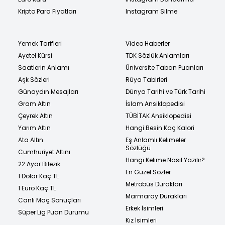
Kripto Para Fiyatları
Instagram Silme
Yemek Tarifleri
Video Haberler
Ayetel Kürsi
TDK Sözlük Anlamları
Saatlerin Anlamı
Üniversite Taban Puanları
Aşk Sözleri
Rüya Tabirleri
Günaydın Mesajları
Dünya Tarihi ve Türk Tarihi
Gram Altın
İslam Ansiklopedisi
Çeyrek Altın
TÜBİTAK Ansiklopedisi
Yarım Altın
Hangi Besin Kaç Kalori
Ata Altın
Eş Anlamlı Kelimeler
Sözlüğü
Cumhuriyet Altını
Hangi Kelime Nasıl Yazılır?
22 Ayar Bilezik
En Güzel Sözler
1 Dolar Kaç TL
Metrobüs Durakları
1 Euro Kaç TL
Marmaray Durakları
Canlı Maç Sonuçları
Erkek İsimleri
Süper Lig Puan Durumu
Kız İsimleri