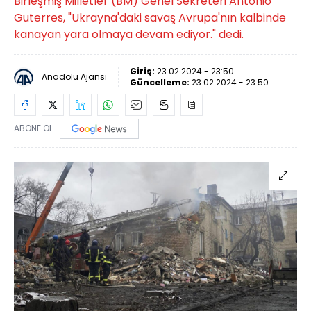
Birleşmiş Milletler (BM) Genel Sekreteri Antonio
Guterres, "Ukrayna'daki savaş Avrupa'nın kalbinde
kanayan yara olmaya devam ediyor." dedi.
Giriş:
23.02.2024 - 23:50
Anadolu Ajansı
Güncelleme:
23.02.2024 - 23:50
ABONE OL