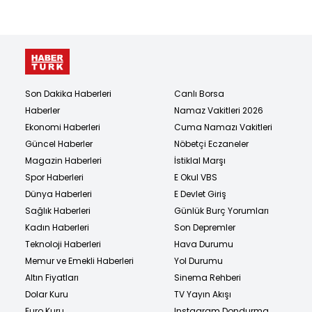
Son Dakika Haberleri
Canlı Borsa
Haberler
Namaz Vakitleri 2026
Ekonomi Haberleri
Cuma Namazı Vakitleri
Güncel Haberler
Nöbetçi Eczaneler
Magazin Haberleri
İstiklal Marşı
Spor Haberleri
E Okul VBS
Dünya Haberleri
E Devlet Giriş
Sağlık Haberleri
Günlük Burç Yorumları
Kadın Haberleri
Son Depremler
Teknoloji Haberleri
Hava Durumu
Memur ve Emekli Haberleri
Yol Durumu
Altın Fiyatları
Sinema Rehberi
Dolar Kuru
TV Yayın Akışı
Euro Kuru
Instagram Dondurma