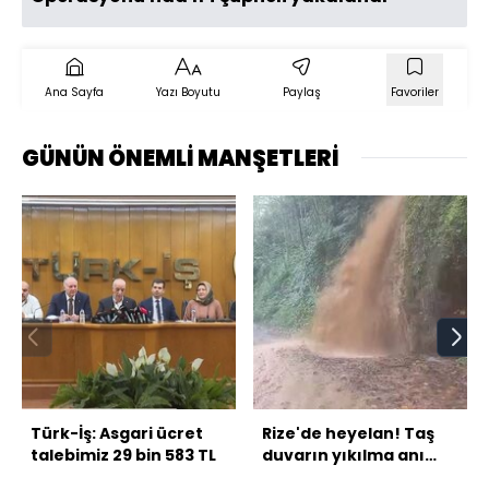
Ana Sayfa
Yazı Boyutu
Paylaş
Favoriler
GÜNÜN ÖNEMLİ MANŞETLERİ
Türk-İş: Asgari ücret
Rize'de heyelan! Taş
talebimiz 29 bin 583 TL
duvarın yıkılma anı
kamerada