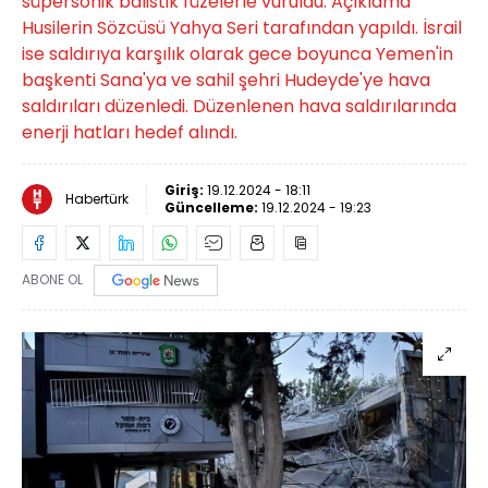
süpersonik balistik füzelerle vuruldu. Açıklama
Husilerin Sözcüsü Yahya Seri tarafından yapıldı. İsrail
ise saldırıya karşılık olarak gece boyunca Yemen'in
başkenti Sana'ya ve sahil şehri Hudeyde'ye hava
saldırıları düzenledi. Düzenlenen hava saldırılarında
enerji hatları hedef alındı.
Giriş:
19.12.2024 - 18:11
Habertürk
Güncelleme:
19.12.2024 - 19:23
ABONE OL