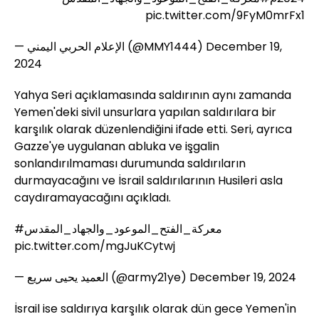
pic.twitter.com/9FyM0mrFx1
— الإعلام الحربي اليمني (@MMY1444)
December 19,
2024
Yahya Seri açıklamasında saldırının aynı zamanda
Yemen'deki sivil unsurlara yapılan saldırılara bir
karşılık olarak düzenlendiğini ifade etti. Seri, ayrıca
Gazze'ye uygulanan abluka ve işgalin
sonlandırılmaması durumunda saldırıların
durmayacağını ve İsrail saldırılarının Husileri asla
caydıramayacağını açıkladı.
#معركة_الفتح_الموعود_والجهاد_المقدس
pic.twitter.com/mgJuKCytwj
— العميد يحيى سريع (@army21ye)
December 19, 2024
İsrail ise saldırıya karşılık olarak dün gece Yemen'in