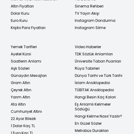
Altın Fiyatları
Sinema Rehberi
Dolar Kuru
TV Yayın Akışı
Euro Kuru
Instagram Dondurma
Kripto Para Fiyatları
Instagram Silme
Yemek Tarifleri
Video Haberler
Ayetel Kürsi
TDK Sözlük Anlamları
Saatlerin Anlamı
Üniversite Taban Puanları
Aşk Sözleri
Rüya Tabirleri
Günaydın Mesajları
Dünya Tarihi ve Türk Tarihi
Gram Altın
İslam Ansiklopedisi
Çeyrek Altın
TÜBİTAK Ansiklopedisi
Yarım Altın
Hangi Besin Kaç Kalori
Ata Altın
Eş Anlamlı Kelimeler
Sözlüğü
Cumhuriyet Altını
Hangi Kelime Nasıl Yazılır?
22 Ayar Bilezik
En Güzel Sözler
1 Dolar Kaç TL
Metrobüs Durakları
1 Euro Kaç TL