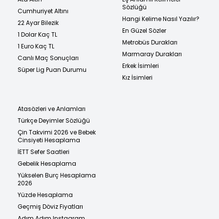
Sözlüğü
Cumhuriyet Altını
Hangi Kelime Nasıl Yazılır?
22 Ayar Bilezik
En Güzel Sözler
1 Dolar Kaç TL
Metrobüs Durakları
1 Euro Kaç TL
Marmaray Durakları
Canlı Maç Sonuçları
Erkek İsimleri
Süper Lig Puan Durumu
Kız İsimleri
Atasözleri ve Anlamları
Türkçe Deyimler Sözlüğü
Çin Takvimi 2026 ve Bebek
Cinsiyeti Hesaplama
İETT Sefer Saatleri
Gebelik Hesaplama
Yükselen Burç Hesaplama
2026
Yüzde Hesaplama
Geçmiş Döviz Fiyatları
Adım Adım Instagram