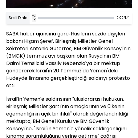
Sesli Dinle
0:00
/
1:41
SABA haber ajansına göre, Husilerin sözde dışişleri
bakanı Hişam Şeref, Birleşmiş Milletler Genel
Sekreteri Antonio Guterres, BM Güvenlik Konseyi'nin
(BMGK) temmuz ayı başkanı olan Rusya'nın BM
Daimi Temsilcisi Vassily Nebenzia'ya bir mektup
göndererek İsrail'in 20 Temmuz'da Yemen'deki
Hudeyde limanına gerçekleştirdiği saldırıyı protesto
etti.
İsrail'in Yemen'e saldırısının "uluslararası hukukun,
Birleşmiş Milletler Şartı'nın amaçlarının ve ülkenin
egemenliğinin açık bir ihlali" olarak değerlendirildiği
mektupta, BM Genel Kurulu ve BM Güvenlik
Konseyi'ne, "İsrail'in Yemen'e yönelik saldırganlığını
kınama sorumluluğunu yerine getirme" çağrısı