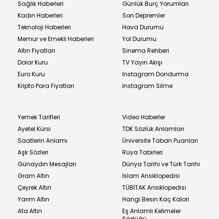
Sağlık Haberleri
Günlük Burç Yorumları
Kadın Haberleri
Son Depremler
Teknoloji Haberleri
Hava Durumu
Memur ve Emekli Haberleri
Yol Durumu
Altın Fiyatları
Sinema Rehberi
Dolar Kuru
TV Yayın Akışı
Euro Kuru
Instagram Dondurma
Kripto Para Fiyatları
Instagram Silme
Yemek Tarifleri
Video Haberler
Ayetel Kürsi
TDK Sözlük Anlamları
Saatlerin Anlamı
Üniversite Taban Puanları
Aşk Sözleri
Rüya Tabirleri
Günaydın Mesajları
Dünya Tarihi ve Türk Tarihi
Gram Altın
İslam Ansiklopedisi
Çeyrek Altın
TÜBİTAK Ansiklopedisi
Yarım Altın
Hangi Besin Kaç Kalori
Ata Altın
Eş Anlamlı Kelimeler
Sözlüğü