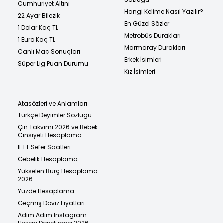
Cumhuriyet Altını
Hangi Kelime Nasıl Yazılır?
22 Ayar Bilezik
En Güzel Sözler
1 Dolar Kaç TL
Metrobüs Durakları
1 Euro Kaç TL
Marmaray Durakları
Canlı Maç Sonuçları
Erkek İsimleri
Süper Lig Puan Durumu
Kız İsimleri
Atasözleri ve Anlamları
Türkçe Deyimler Sözlüğü
Çin Takvimi 2026 ve Bebek
Cinsiyeti Hesaplama
İETT Sefer Saatleri
Gebelik Hesaplama
Yükselen Burç Hesaplama
2026
Yüzde Hesaplama
Geçmiş Döviz Fiyatları
Adım Adım Instagram
Hesap Dondurma 2026