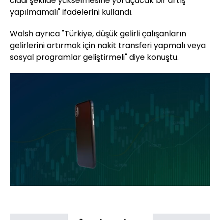
ciddi şekilde yükselmesine yol açacak bir artış
yapılmamalı" ifadelerini kullandı.
Walsh ayrıca "Türkiye, düşük gelirli çalışanların
gelirlerini artırmak için nakit transferi yapmalı veya
sosyal programlar geliştirmeli" diye konuştu.
Yüklendi
:
1.65%
Sesi
Oynatma
Aç
Hızı