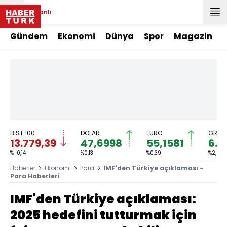
Canlı
Gündem
Ekonomi
Dünya
Spor
Magazin
BIST 100
DOLAR
EURO
GRAM 
13.779,39
47,6998
55,1581
6.6
%-0,14
%0,13
%0,39
%2,59
Haberler
Ekonomi
Para
IMF'den Türkiye açıklaması -
Para Haberleri
IMF'den Türkiye açıklaması:
2025 hedefini tutturmak için