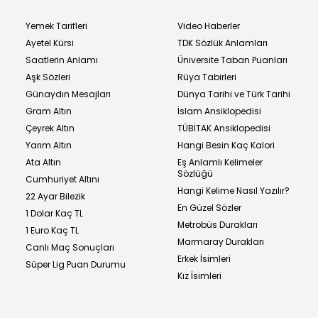
Yemek Tarifleri
Video Haberler
Ayetel Kürsi
TDK Sözlük Anlamları
Saatlerin Anlamı
Üniversite Taban Puanları
Aşk Sözleri
Rüya Tabirleri
Günaydın Mesajları
Dünya Tarihi ve Türk Tarihi
Gram Altın
İslam Ansiklopedisi
Çeyrek Altın
TÜBİTAK Ansiklopedisi
Yarım Altın
Hangi Besin Kaç Kalori
Ata Altın
Eş Anlamlı Kelimeler
Sözlüğü
Cumhuriyet Altını
Hangi Kelime Nasıl Yazılır?
22 Ayar Bilezik
En Güzel Sözler
1 Dolar Kaç TL
Metrobüs Durakları
1 Euro Kaç TL
Marmaray Durakları
Canlı Maç Sonuçları
Erkek İsimleri
Süper Lig Puan Durumu
Kız İsimleri