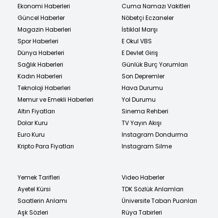
Ekonomi Haberleri
Cuma Namazı Vakitleri
Güncel Haberler
Nöbetçi Eczaneler
Magazin Haberleri
İstiklal Marşı
Spor Haberleri
E Okul VBS
Dünya Haberleri
E Devlet Giriş
Sağlık Haberleri
Günlük Burç Yorumları
Kadın Haberleri
Son Depremler
Teknoloji Haberleri
Hava Durumu
Memur ve Emekli Haberleri
Yol Durumu
Altın Fiyatları
Sinema Rehberi
Dolar Kuru
TV Yayın Akışı
Euro Kuru
Instagram Dondurma
Kripto Para Fiyatları
Instagram Silme
Yemek Tarifleri
Video Haberler
Ayetel Kürsi
TDK Sözlük Anlamları
Saatlerin Anlamı
Üniversite Taban Puanları
Aşk Sözleri
Rüya Tabirleri