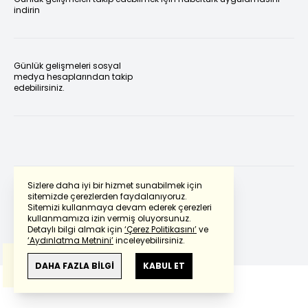
indirin
Günlük gelişmeleri sosyal
medya hesaplarından takip
edebilirsiniz.
Sizlere daha iyi bir hizmet sunabilmek için
sitemizde çerezlerden faydalanıyoruz.
Sitemizi kullanmaya devam ederek çerezleri
Powered by
Translate
kullanmamıza izin vermiş oluyorsunuz.
Detaylı bilgi almak için
‘Çerez Politikasını’
ve
‘Aydınlatma Metnini’
inceleyebilirsiniz.
Bu çeviride
Google Translete
kullanılmıştır.
Anlam ve çeviri hatalarından
haberturk.com
DAHA FAZLA BİLGİ
KABUL ET
sorumlu değildir.