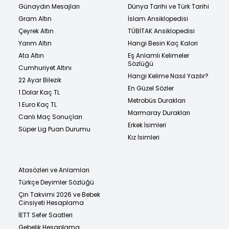
Günaydın Mesajları
Dünya Tarihi ve Türk Tarihi
Gram Altın
İslam Ansiklopedisi
Çeyrek Altın
TÜBİTAK Ansiklopedisi
Yarım Altın
Hangi Besin Kaç Kalori
Ata Altın
Eş Anlamlı Kelimeler
Sözlüğü
Cumhuriyet Altını
Hangi Kelime Nasıl Yazılır?
22 Ayar Bilezik
En Güzel Sözler
1 Dolar Kaç TL
Metrobüs Durakları
1 Euro Kaç TL
Marmaray Durakları
Canlı Maç Sonuçları
Erkek İsimleri
Süper Lig Puan Durumu
Kız İsimleri
Atasözleri ve Anlamları
Türkçe Deyimler Sözlüğü
Çin Takvimi 2026 ve Bebek
Cinsiyeti Hesaplama
İETT Sefer Saatleri
Gebelik Hesaplama