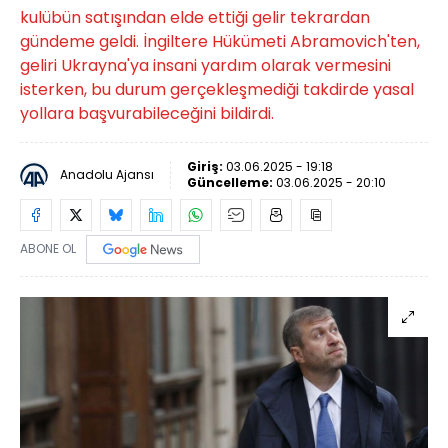
kulübün satışından elde ettiği gelir tekrardan
gündeme geldi. İngiltere Hükümeti Abramovich'ten,
geliri Ukrayna'ya insani yardım olarak vermesini
isterken, bu durum gerçekleşmediği takdirde yasal
yollara başvurabileceğini bildirdi.
Giriş:
03.06.2025 - 19:18
Anadolu Ajansı
Güncelleme:
03.06.2025 - 20:10
ABONE OL