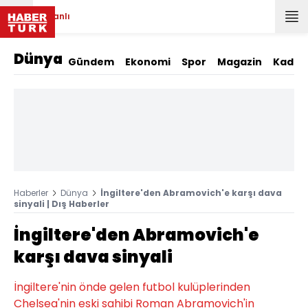
Canlı
Dünya
Gündem
Ekonomi
Spor
Magazin
Kadın
Haberler
Dünya
İngiltere'den Abramovich'e karşı dava
sinyali | Dış Haberler
İngiltere'den Abramovich'e
karşı dava sinyali
İngiltere'nin önde gelen futbol kulüplerinden
Chelsea'nin eski sahibi Roman Abramovich'in