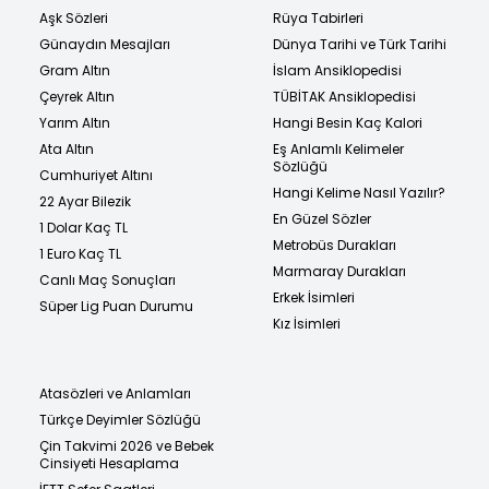
Aşk Sözleri
Rüya Tabirleri
Günaydın Mesajları
Dünya Tarihi ve Türk Tarihi
Gram Altın
İslam Ansiklopedisi
Çeyrek Altın
TÜBİTAK Ansiklopedisi
Yarım Altın
Hangi Besin Kaç Kalori
Ata Altın
Eş Anlamlı Kelimeler
Sözlüğü
Cumhuriyet Altını
Hangi Kelime Nasıl Yazılır?
22 Ayar Bilezik
En Güzel Sözler
1 Dolar Kaç TL
Metrobüs Durakları
1 Euro Kaç TL
Marmaray Durakları
Canlı Maç Sonuçları
Erkek İsimleri
Süper Lig Puan Durumu
Kız İsimleri
Atasözleri ve Anlamları
Türkçe Deyimler Sözlüğü
Çin Takvimi 2026 ve Bebek
Cinsiyeti Hesaplama