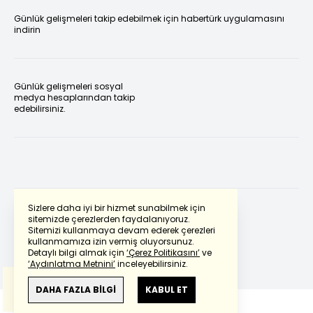
Günlük gelişmeleri takip edebilmek için habertürk uygulamasını
indirin
Günlük gelişmeleri sosyal
medya hesaplarından takip
edebilirsiniz.
Sizlere daha iyi bir hizmet sunabilmek için
sitemizde çerezlerden faydalanıyoruz.
Sitemizi kullanmaya devam ederek çerezleri
Powered by
Translate
kullanmamıza izin vermiş oluyorsunuz.
Detaylı bilgi almak için
‘Çerez Politikasını’
ve
‘Aydınlatma Metnini’
inceleyebilirsiniz.
Bu çeviride
Google Translete
kullanılmıştır.
Anlam ve çeviri hatalarından
haberturk.com
DAHA FAZLA BİLGİ
KABUL ET
sorumlu değildir.