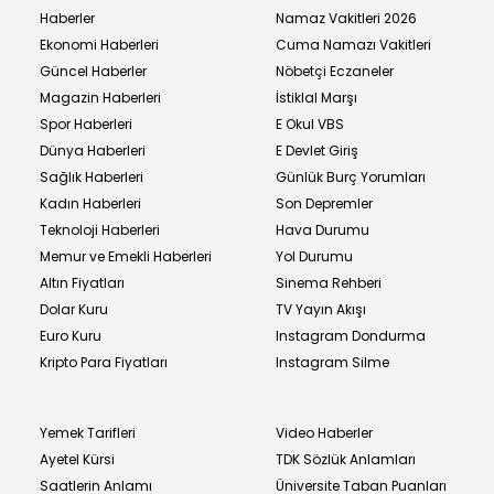
Haberler
Namaz Vakitleri 2026
Ekonomi Haberleri
Cuma Namazı Vakitleri
Güncel Haberler
Nöbetçi Eczaneler
Magazin Haberleri
İstiklal Marşı
Spor Haberleri
E Okul VBS
Dünya Haberleri
E Devlet Giriş
Sağlık Haberleri
Günlük Burç Yorumları
Kadın Haberleri
Son Depremler
Teknoloji Haberleri
Hava Durumu
Memur ve Emekli Haberleri
Yol Durumu
Altın Fiyatları
Sinema Rehberi
Dolar Kuru
TV Yayın Akışı
Euro Kuru
Instagram Dondurma
Kripto Para Fiyatları
Instagram Silme
Yemek Tarifleri
Video Haberler
Ayetel Kürsi
TDK Sözlük Anlamları
Saatlerin Anlamı
Üniversite Taban Puanları