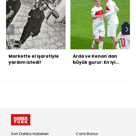
Markette el işaretiyle
Arda ve Kenan'dan
yardım istedi!
büyük gurur: En iyi
11'deler!
Son Dakika Haberleri
Canlı Borsa