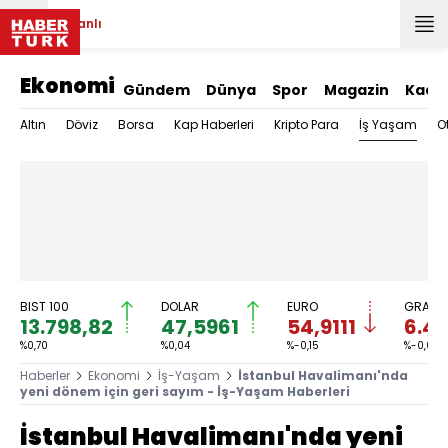
Canlı
Ekonomi
Gündem
Dünya
Spor
Magazin
Kadı
İş Yaşam
Altın
Döviz
Borsa
Kap Haberleri
Kripto Para
O
BIST 100
DOLAR
EURO
GRAM A
13.798,82
47,5961
54,9111
6.49
%0,70
%0,04
%-0,15
%-0,06
Haberler
Ekonomi
İş-Yaşam
İstanbul Havalimanı'nda
yeni dönem için geri sayım - İş-Yaşam Haberleri
İstanbul Havalimanı'nda yeni