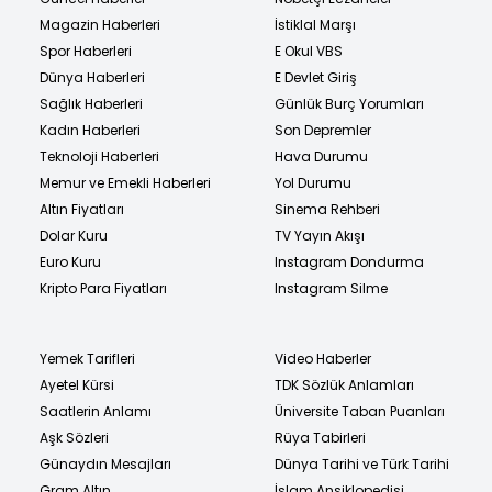
Magazin Haberleri
İstiklal Marşı
Spor Haberleri
E Okul VBS
Dünya Haberleri
E Devlet Giriş
Sağlık Haberleri
Günlük Burç Yorumları
Kadın Haberleri
Son Depremler
Teknoloji Haberleri
Hava Durumu
Memur ve Emekli Haberleri
Yol Durumu
Altın Fiyatları
Sinema Rehberi
Dolar Kuru
TV Yayın Akışı
Euro Kuru
Instagram Dondurma
Kripto Para Fiyatları
Instagram Silme
Yemek Tarifleri
Video Haberler
Ayetel Kürsi
TDK Sözlük Anlamları
Saatlerin Anlamı
Üniversite Taban Puanları
Aşk Sözleri
Rüya Tabirleri
Günaydın Mesajları
Dünya Tarihi ve Türk Tarihi
Gram Altın
İslam Ansiklopedisi