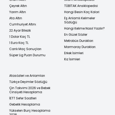
Çeyrek Altın
TÜBİTAK Ansiklopedisi
Yarım Altın
Hangi Besin Kaç Kalori
Ata Altın
Eş Anlamlı Kelimeler
Sözlüğü
Cumhuriyet Altını
Hangi Kelime Nasıl Yazılır?
22 Ayar Bilezik
En Güzel Sözler
1 Dolar Kaç TL
Metrobüs Durakları
1 Euro Kaç TL
Marmaray Durakları
Canlı Maç Sonuçları
Erkek İsimleri
Süper Lig Puan Durumu
Kız İsimleri
Atasözleri ve Anlamları
Türkçe Deyimler Sözlüğü
Çin Takvimi 2026 ve Bebek
Cinsiyeti Hesaplama
İETT Sefer Saatleri
Gebelik Hesaplama
Yükselen Burç Hesaplama
2026