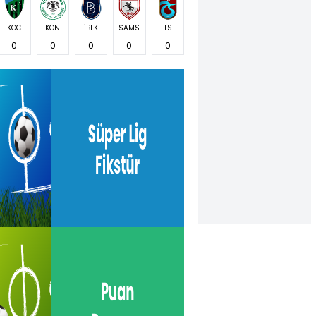
KOC
KON
İBFK
SAMS
TS
0
0
0
0
0