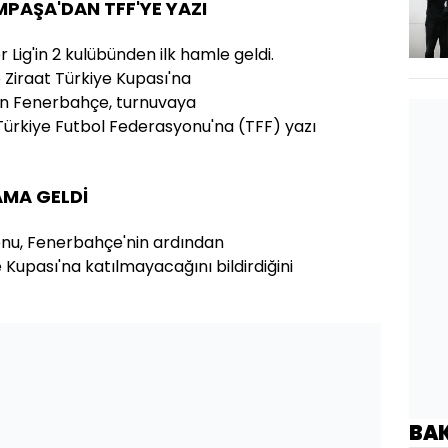
PAŞA'DAN TFF'YE YAZI
Lig'in 2 kulübünden ilk hamle geldi.
Ziraat Türkiye Kupası'na
an Fenerbahçe, turnuvaya
Türkiye Futbol Federasyonu'na (TFF) yazı
AMA GELDİ
onu, Fenerbahçe'nin ardından
Kupası'na katılmayacağını bildirdiğini
BA