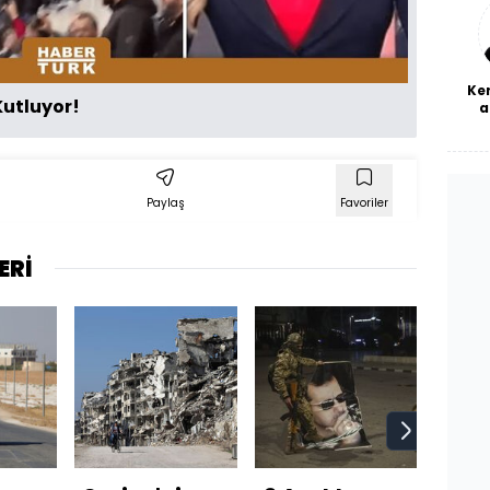
bl
Ke
Kutluyor!
a
Paylaş
Favoriler
ERİ