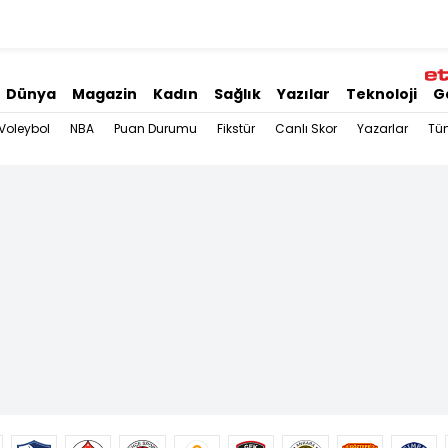
Dünya
Magazin
Kadın
Sağlık
Yazılar
Teknoloji
G
Voleybol
NBA
Puan Durumu
Fikstür
Canlı Skor
Yazarlar
Tü