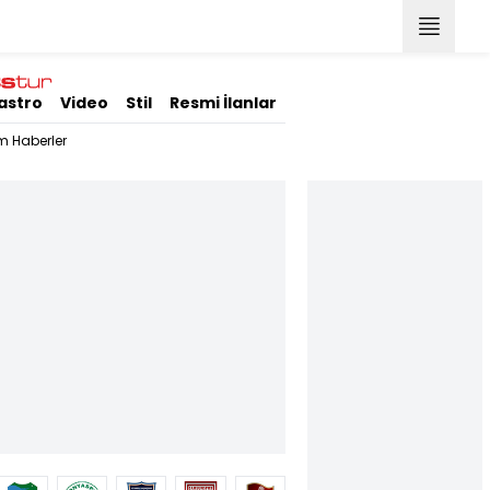
astro
Video
Stil
Resmi İlanlar
m Haberler