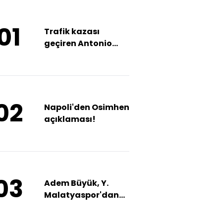
01
Trafik kazası
geçiren Antonio
emekli olabilir!
02
Napoli'den Osimhen
açıklaması!
03
Adem Büyük, Y.
Malatyaspor'dan
ayrıldı!