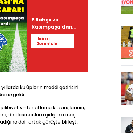
F.Bahçe ve
Kasımpaşa'dan
Türkiye Kupası
Haberi
kararı!
Görüntüle
 yıllarda kulüplerin maddi getirisini
eme geldi.
galibiyet ve tur atlama kazançlarının;
eti, deplasmanlara gidişteki maç
dığına dair ortak görüşte birleşti.