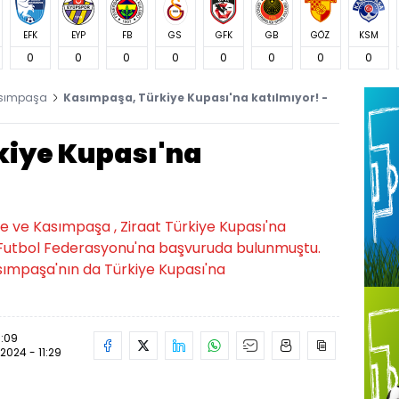
EFK
EYP
FB
GS
GFK
GB
GÖZ
KSM
0
0
0
0
0
0
0
0
sımpaşa
Kasımpaşa, Türkiye Kupası'na katılmıyor! -
kiye Kupası'na
e ve Kasımpaşa , Ziraat Türkiye Kupası'na
 Futbol Federasyonu'na başvuruda bulunmuştu.
sımpaşa'nın da Türkiye Kupası'na
1:09
.2024 - 11:29