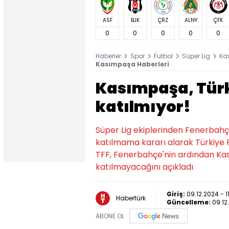
ASF
BJK
ÇRZ
ALNY
ÇFK
0
0
0
0
0
Haberler
Spor
Futbol
Süper Lig
Ka
Kasımpaşa Haberleri
Kasımpaşa, Tür
katılmıyor!
Süper Lig ekiplerinden Fenerbahç
katılmama kararı alarak Türkiye
TFF, Fenerbahçe'nin ardından Ka
katılmayacağını açıkladı
Giriş:
09.12.2024 - 1
Habertürk
Güncelleme:
09.12
ABONE OL