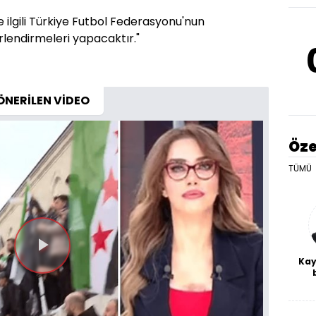
e ilgili Türkiye Futbol Federasyonu'nun
ğerlendirmeleri yapacaktır."
ÖNERİLEN VİDEO
Öze
TÜMÜ
Videoyu
Kay
De
Oynat
haf
a