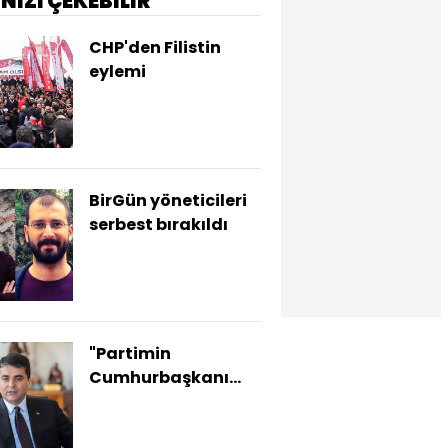
İNİZİ ÇEKEBİLİR
CHP'den Filistin
eylemi
BirGün yöneticileri
serbest bırakıldı
"Partimin
Cumhurbaşkanı
adayıyım"