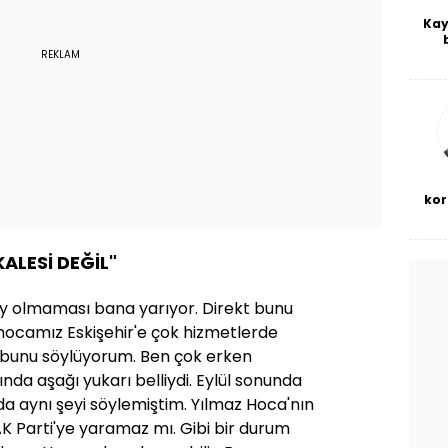
Kay
De
REKLAM
haf
a
bl
kor
KALESİ DEĞİL"
y olmaması bana yarıyor. Direkt bunu
 hocamız Eskişehir'e çok hizmetlerde
 bunu söylüyorum. Ben çok erken
ında aşağı yukarı belliydi. Eylül sonunda
a aynı şeyi söylemiştim. Yılmaz Hoca'nın
 AK Parti'ye yaramaz mı. Gibi bir durum