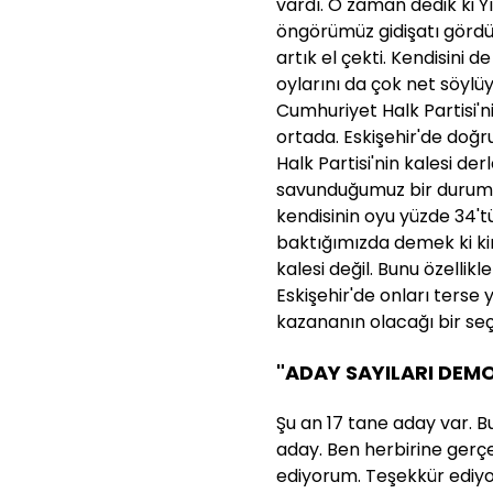
vardı. O zaman dedik ki Y
öngörümüz gidişatı gördü
artık el çekti. Kendisini 
oylarını da çok net söyl
Cumhuriyet Halk Partisi'ni
ortada. Eskişehir'de doğru
Halk Partisi'nin kalesi der
savunduğumuz bir durumdu
kendisinin oyu yüzde 34'tü
baktığımızda demek ki kim
kalesi değil. Bunu özelli
Eskişehir'de onları terse 
kazananın olacağı bir se
"ADAY SAYILARI DEMO
Şu an 17 tane aday var. Bu
aday. Ben herbirine gerçe
ediyorum. Teşekkür ediyo