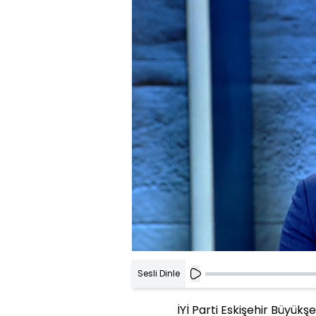
Sesli Dinle
İYİ Parti Eskişehir Büyükş