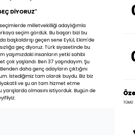
GEÇ DİYORUZ"
eçimlerde milletvekilliği adaylığımla
 arkaya seçim gördük. Bu başarı bizi bu
nda başkaldırışı geçen sene Eylül, Ekim'de
zlığa geç diyoruz. Türk siyasetinde bu
zim yaşımızdaki insanların yetki sahibi
t çok yaşlandı. Ben 37 yaşındayım. Şu
. Benden daha genç adayların çıktığını
um. İstediğimiz tam olarak buydu. Biz biz
 riyakatli ve şu an tam hizmet etme
u yarışlarda olmasını istiyorduk. Bugün de
Öze
fliyiz.
TÜMÜ