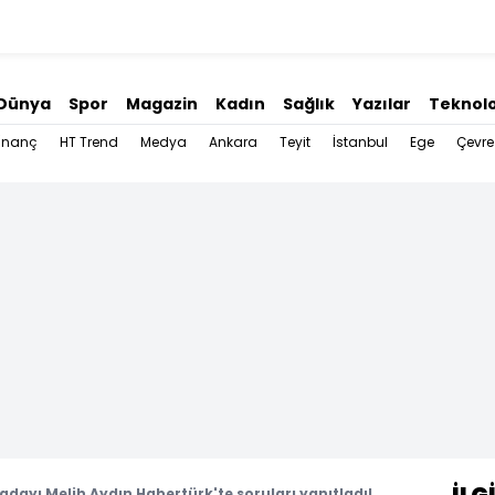
Dünya
Spor
Magazin
Kadın
Sağlık
Yazılar
Teknolo
İnanç
HT Trend
Medya
Ankara
Teyit
İstanbul
Ege
Çevre
r adayı Melih Aydın Habertürk'te soruları yanıtladı!