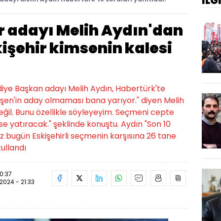
İLG
hir adayı Melih Aydın'dan
işehir kimsenin kalesi
ediye Başkan adayı Melih Aydın, Habertürk'te
erşen'in aday olmaması bana yarıyor." diyen Melih
değil. Bunu özellikle söyleyeyim. Seçmeni cepte
rse yatıracak." şeklinde konuştu. Aydın "Son 10
Biz bugün Eskişehirli seçmenin karşısına 26 tane
kullandı
20:37
.2024 - 21:33