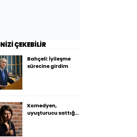
İNİZİ ÇEKEBİLİR
Bahçeli: İyileşme
sürecine girdim
Komedyen,
uyuşturucu sattığı
gerekçesiyle
tutuklandı!