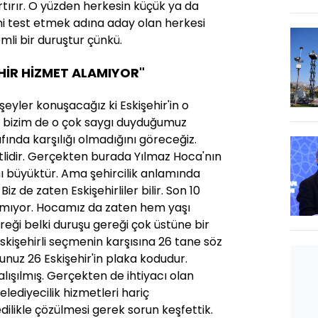
 artırır. O yüzden herkesin küçük ya da
ini test etmek adına aday olan herkesi
li bir duruştur çünkü.
EHİR HİZMET ALAMIYOR"
eyler konuşacağız ki Eskişehir'in o
n bizim de o çok saygı duyduğumuz
afında karşılığı olmadığını göreceğiz.
etlidir. Gerçekten burada Yılmaz Hoca'nın
ı büyüktür. Ama şehircilik anlamında
 Biz de zaten Eskişehirliler bilir. Son 10
alamıyor. Hocamız da zaten hem yaşı
eği belki duruşu gereği çok üstüne bir
skişehirli seçmenin karşısına 26 tane söz
sunuz 26 Eskişehir'in plaka kodudur.
alışılmış. Gerçekten de ihtiyacı olan
lediyecilik hizmetleri hariç
ilikle çözülmesi gerek sorun keşfettik.