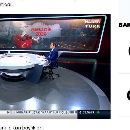
tladı.
BA
Oynatma
Hızı
e çıkan başlıklar...