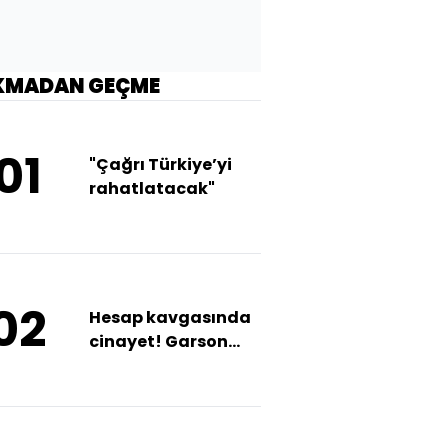
KMADAN GEÇME
01
"Çağrı Türkiye’yi
rahatlatacak"
02
Hesap kavgasında
cinayet! Garson
canından oldu!