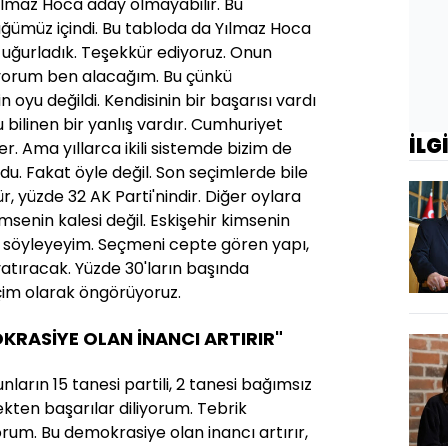
ılmaz Hoca aday olmayabilir. Bu
ğümüz içindi. Bu tabloda da Yılmaz Hoca
de uğurladık. Teşekkür ediyoruz. Onun
üyorum ben alacağım. Bu çünkü
n oyu değildi. Kendisinin bir başarısı vardı
 bilinen bir yanlış vardır. Cumhuriyet
İLG
ler. Ama yıllarca ikili sistemde bizim de
. Fakat öyle değil. Son seçimlerde bile
r, yüzde 32 AK Parti'nindir. Diğer oylara
senin kalesi değil. Eskişehir kimsenin
kle söyleyeyim. Seçmeni cepte gören yapı,
yatıracak. Yüzde 30'ların başında
çim olarak öngörüyoruz.
KRASİYE OLAN İNANCI ARTIRIR"
nların 15 tanesi partili, 2 tanesi bağımsız
kten başarılar diliyorum. Tebrik
rum. Bu demokrasiye olan inancı artırır,