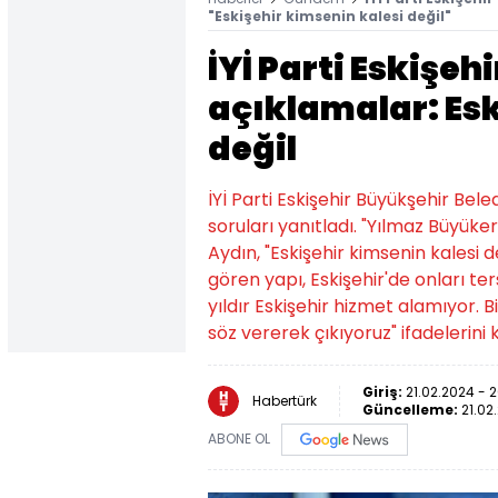
"Eskişehir kimsenin kalesi değil"
İYİ Parti Eskişe
açıklamalar: Esk
değil
İYİ Parti Eskişehir Büyükşehir Bel
soruları yanıtladı. "Yılmaz Büyük
Aydın, "Eskişehir kimsenin kalesi 
gören yapı, Eskişehir'de onları te
yıldır Eskişehir hizmet alamıyor. 
söz vererek çıkıyoruz" ifadelerini 
Giriş:
21.02.2024 - 
Habertürk
Güncelleme:
21.02
ABONE OL