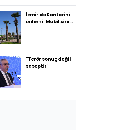
İzmir'de Santorini
önlemi! Mobil siren
sistemi devrede!
"Terör sonuç değil
sebeptir"