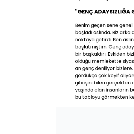
"GENÇ ADAYSIZLIĞA 
Benim geçen sene genel s
başladı aslında. Biz arka
noktaya getirdi. Ben aslı
başlatmıştım. Genç adaysı
bir başkaldırı. Eskiden bi
olduğu memlekette siyase
an genç deniliyor bizlere
gördükçe çok keyif alıyor
gibi işini bilen gerçekten
yaşında olan insanların b
bu tabloyu görmekten keyi