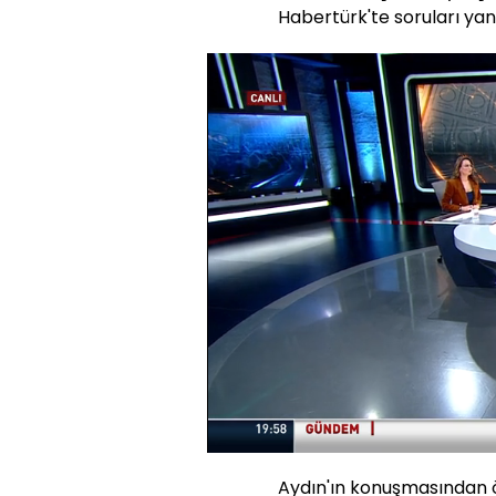
Habertürk'te soruları yanı
Yüklendi
:
3.32%
Sesi
Aç
Aydın'ın konuşmasından ön