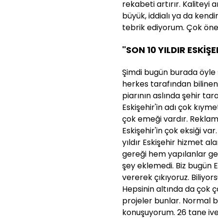
rekabeti artırır. Kaliteyi
büyük, iddialı ya da kend
tebrik ediyorum. Çok önem
"SON 10 YILDIR ESKİŞ
Şimdi bugün burada öyle ş
herkes tarafından biline
piarının aslında şehir tar
Eskişehir'in adı çok kıym
çok emeği vardır. Reklam
Eskişehir'in çok eksiği var.
yıldır Eskişehir hizmet 
gereği hem yapılanlar ger
şey eklemedi. Biz bugün E
vererek çıkıyoruz. Biliyor
Hepsinin altında da çok ç
projeler bunlar. Normal be
konuşuyorum. 26 tane ived