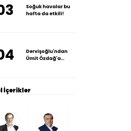
03
Soğuk havalar bu
hafta da etkili!
04
Dervişoğlu'ndan
Ümit Özdağ'a
ziyaret
l İçerikler