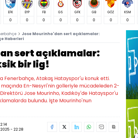
EFK
EYP
FB
GS
GFK
GB
GÖZ
KSM
0
0
0
0
0
0
0
0
nerbahçe
Jose Mourinho'dan sert açıklamalar:
çe Haberleri
an sert açıklamalar:
ik bir lig!
nda Fenerbahçe, Atakaş Hatayspor'u konuk etti.
n ilk maçında En-Nesyri'nin golleriyle mücadeleden 2-
k Direktörü Jose Mourinho, Kadıköy'de Hatayspor'u
ıklamalarda bulundu. İşte Mourinho'nun
2:14
.2025 - 22:28