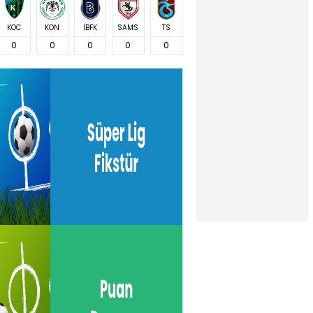
KOC
KON
İBFK
SAMS
TS
0
0
0
0
0