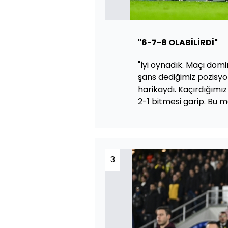
"6-7-8 OLABİLİRDİ"
"İyi oynadık. Maçı domi
şans dediğimiz pozisyo
harikaydı. Kaçırdığımız
2-1 bitmesi garip. Bu ma
3