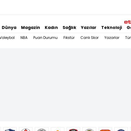
Dünya
Magazin
Kadın
Sağlık
Yazılar
Teknoloji
G
Voleybol
NBA
Puan Durumu
Fikstür
Canlı Skor
Yazarlar
Tü