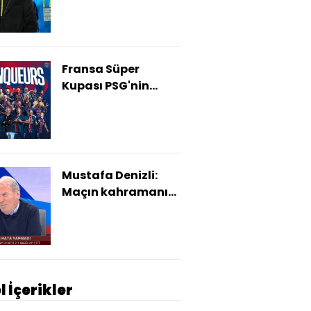
Fransa Süper
Kupası PSG'nin
oldu!
Mustafa Denizli:
Maçın kahramanı
Edin Dzeko
l İçerikler