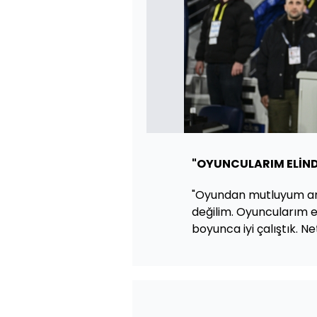
"OYUNCULARIM ELİND
"Oyundan mutluyum ama
değilim. Oyuncularım el
boyunca iyi çalıştık. Net