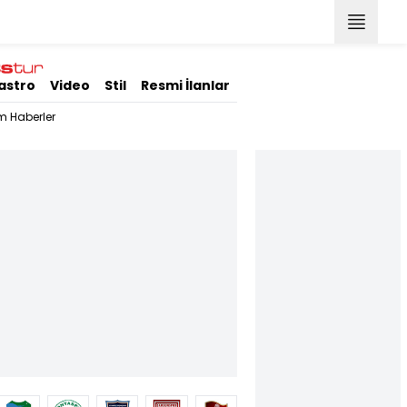
astro
Video
Stil
Resmi İlanlar
m Haberler