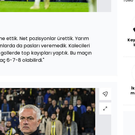
TÜMÜ
ne ettik. Net pozisyonlar ürettik. Yarım
Kay
nlarda da pasları veremedik. Kalecileri
De
 gollerde top kayıpları yaptık. Bu maçın
haf
a
ç 6-7-8 olabilirdi."
bl
İk
m