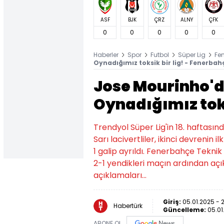
ASF
BJK
ÇRZ
ALNY
ÇFK
0
0
0
0
0
Haberler
Spor
Futbol
Süper Lig
Fe
Oynadığımız toksik bir lig! - Fenerbah
Jose Mourinho'd
Oynadığımız toks
Trendyol Süper Lig'in 18. haftası
Sarı lacivertliler, ikinci devreni
1 galip ayrıldı. Fenerbahçe Tekni
2-1 yendikleri maçın ardından aç
açıklamaları...
Giriş:
05.01.2025 - 2
Habertürk
Güncelleme:
05.01
ABONE OL