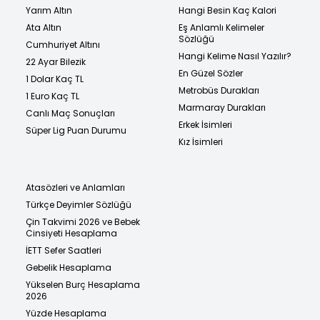
Yarım Altın
Hangi Besin Kaç Kalori
Ata Altın
Eş Anlamlı Kelimeler
Sözlüğü
Cumhuriyet Altını
Hangi Kelime Nasıl Yazılır?
22 Ayar Bilezik
En Güzel Sözler
1 Dolar Kaç TL
Metrobüs Durakları
1 Euro Kaç TL
Marmaray Durakları
Canlı Maç Sonuçları
Erkek İsimleri
Süper Lig Puan Durumu
Kız İsimleri
Atasözleri ve Anlamları
Türkçe Deyimler Sözlüğü
Çin Takvimi 2026 ve Bebek
Cinsiyeti Hesaplama
İETT Sefer Saatleri
Gebelik Hesaplama
Yükselen Burç Hesaplama
2026
Yüzde Hesaplama