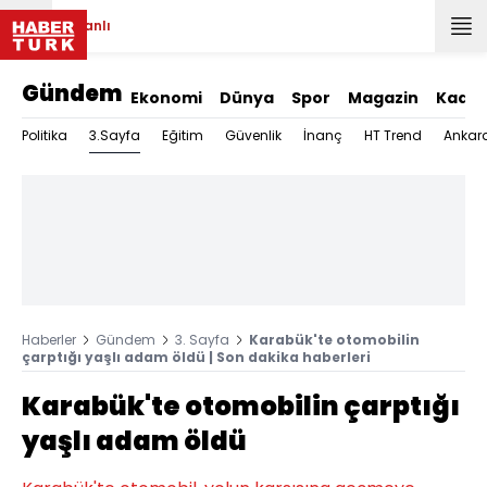
Canlı
Gündem
Ekonomi
Dünya
Spor
Magazin
Kadın
3.Sayfa
Politika
Eğitim
Güvenlik
İnanç
HT Trend
Ankar
Haberler
Gündem
3. Sayfa
Karabük'te otomobilin
çarptığı yaşlı adam öldü | Son dakika haberleri
Karabük'te otomobilin çarptığı
yaşlı adam öldü