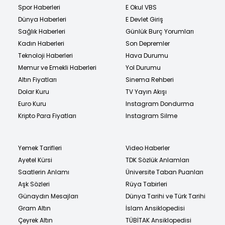
Spor Haberleri
E Okul VBS
Dünya Haberleri
E Devlet Giriş
Sağlık Haberleri
Günlük Burç Yorumları
Kadın Haberleri
Son Depremler
Teknoloji Haberleri
Hava Durumu
Memur ve Emekli Haberleri
Yol Durumu
Altın Fiyatları
Sinema Rehberi
Dolar Kuru
TV Yayın Akışı
Euro Kuru
Instagram Dondurma
Kripto Para Fiyatları
Instagram Silme
Yemek Tarifleri
Video Haberler
Ayetel Kürsi
TDK Sözlük Anlamları
Saatlerin Anlamı
Üniversite Taban Puanları
Aşk Sözleri
Rüya Tabirleri
Günaydın Mesajları
Dünya Tarihi ve Türk Tarihi
Gram Altın
İslam Ansiklopedisi
Çeyrek Altın
TÜBİTAK Ansiklopedisi