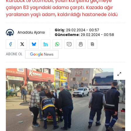
Karabük'te otomobil, yolun karşısına geçmeye
çalışan 83 yaşındaki adama çarptı. Kazada ağır
yaralanan yaşlı adam, kaldırıldığı hastanede öldü
Giriş:
29.02.2024 - 00:57
Anadolu Ajansı
Güncelleme:
29.02.2024 - 00:58
ABONE OL