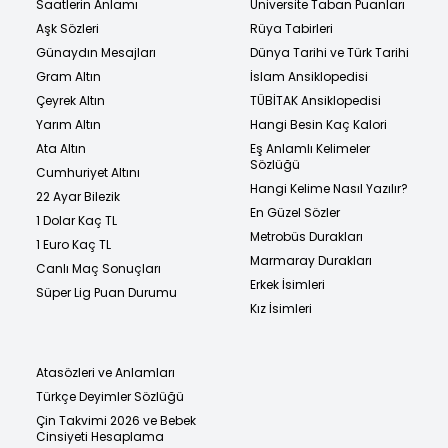
Saatlerin Anlamı
Üniversite Taban Puanları
Aşk Sözleri
Rüya Tabirleri
Günaydın Mesajları
Dünya Tarihi ve Türk Tarihi
Gram Altın
İslam Ansiklopedisi
Çeyrek Altın
TÜBİTAK Ansiklopedisi
Yarım Altın
Hangi Besin Kaç Kalori
Ata Altın
Eş Anlamlı Kelimeler
Sözlüğü
Cumhuriyet Altını
Hangi Kelime Nasıl Yazılır?
22 Ayar Bilezik
En Güzel Sözler
1 Dolar Kaç TL
Metrobüs Durakları
1 Euro Kaç TL
Marmaray Durakları
Canlı Maç Sonuçları
Erkek İsimleri
Süper Lig Puan Durumu
Kız İsimleri
Atasözleri ve Anlamları
Türkçe Deyimler Sözlüğü
Çin Takvimi 2026 ve Bebek
Cinsiyeti Hesaplama