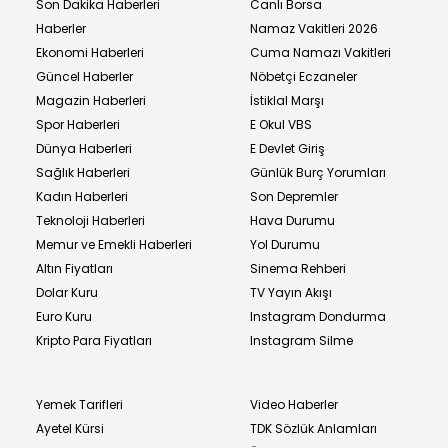
Son Dakika Haberleri
Canlı Borsa
Haberler
Namaz Vakitleri 2026
Ekonomi Haberleri
Cuma Namazı Vakitleri
Güncel Haberler
Nöbetçi Eczaneler
Magazin Haberleri
İstiklal Marşı
Spor Haberleri
E Okul VBS
Dünya Haberleri
E Devlet Giriş
Sağlık Haberleri
Günlük Burç Yorumları
Kadın Haberleri
Son Depremler
Teknoloji Haberleri
Hava Durumu
Memur ve Emekli Haberleri
Yol Durumu
Altın Fiyatları
Sinema Rehberi
Dolar Kuru
TV Yayın Akışı
Euro Kuru
Instagram Dondurma
Kripto Para Fiyatları
Instagram Silme
Yemek Tarifleri
Video Haberler
Ayetel Kürsi
TDK Sözlük Anlamları