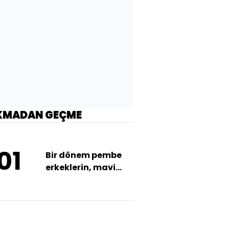
KMADAN GEÇME
01
Bir dönem pembe
erkeklerin, mavi
kızların rengiydi!