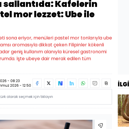
 sallantıda: Kafelerin
el mor lezzet: Ube ile
ti sona eriyor, menüleri pastel mor tonlarıyla ube
lyamsı aromasıyla dikkat çeken Filipinler kökenli
adar geniş kullanım alanıyla küresel gastronomi
rumda. İşte ubeye dair merak edilen tüm
26 - 08:23
İLG
mmuz 2026 - 12:50
rk olarak seçmek için tıklayın