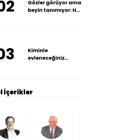
02
Gözler görüyor ama
beyin tanımıyor: Her
50 kişiden biri
yaşıyor!
03
Kiminle
evleneceğiniz
aynada gizli
olabilir!
l İçerikler