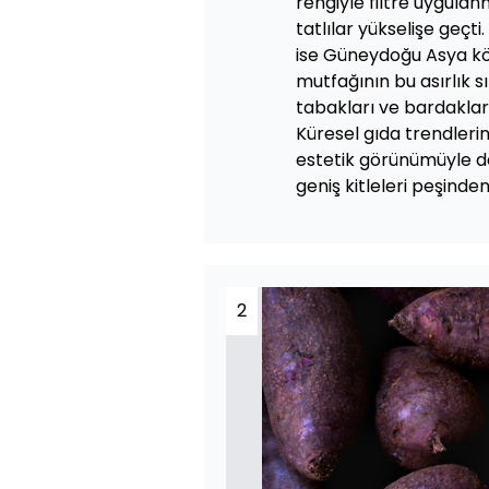
rengiyle filtre uygulan
tatlılar yükselişe geçti
ise Güneydoğu Asya köke
mutfağının bu asırlık 
tabakları ve bardaklar
Küresel gıda trendleri
estetik görünümüyle d
geniş kitleleri peşinde
2