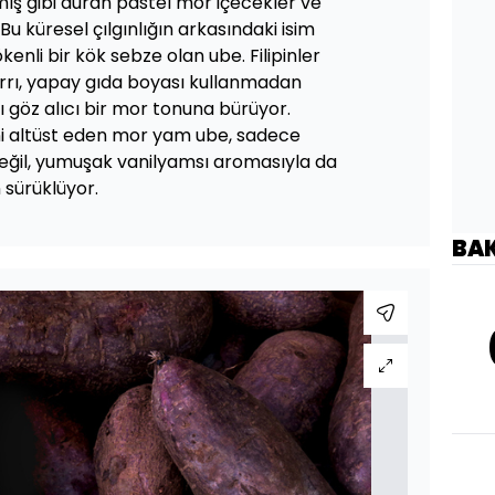
mış gibi duran pastel mor içecekler ve
. Bu küresel çılgınlığın arkasındaki isim
nli bir kök sebze olan ube. Filipinler
sırrı, yapay gıda boyası kullanmadan
ı göz alıcı bir mor tonuna bürüyor.
ni altüst eden mor yam ube, sadece
eğil, yumuşak vanilyamsı aromasıyla da
n sürüklüyor.
BA