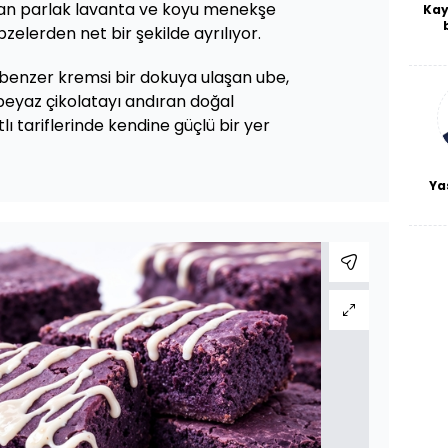
ıkan parlak lavanta ve koyu menekşe
Kay
bzelerden net bir şekilde ayrılıyor.
De
haf
a
e benzer kremsi bir dokuya ulaşan ube,
bl
e beyaz çikolatayı andıran doğal
lı tariflerinde kendine güçlü bir yer
Ya