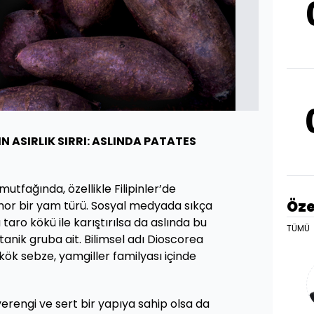
N ASIRLIK SIRRI: ASLINDA PATATES
tfağında, özellikle Filipinler’de
Öze
n mor bir yam türü. Sosyal medyada sıkça
taro kökü ile karıştırılsa da aslında bu
TÜMÜ
botanik gruba ait. Bilimsel adı Dioscorea
 kök sebze, yamgiller familyası içinde
erengi ve sert bir yapıya sahip olsa da