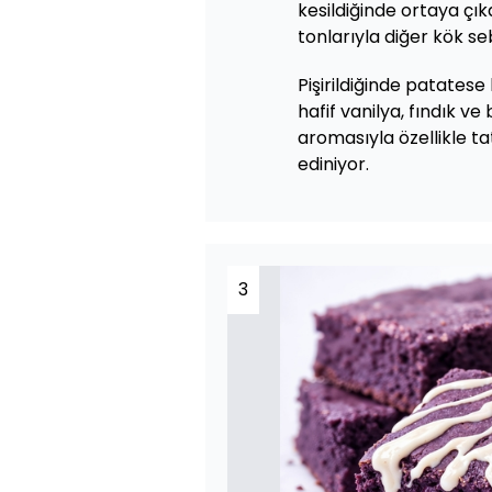
kesildiğinde ortaya ç
tonlarıyla diğer kök se
Pişirildiğinde patates
hafif vanilya, fındık v
aromasıyla özellikle tat
ediniyor.
3