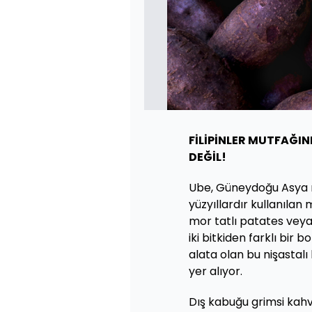
FİLİPİNLER MUTFAĞINI
DEĞİL!
Ube, Güneydoğu Asya mu
yüzyıllardır kullanıla
mor tatlı patates veya 
iki bitkiden farklı bir 
alata olan bu nişastalı
yer alıyor.
Dış kabuğu grimsi kahv