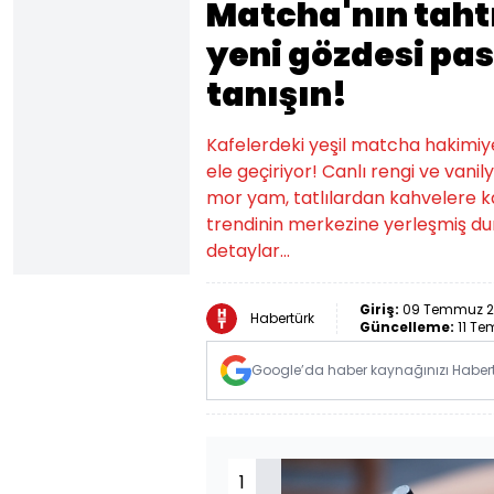
Matcha'nın tahtı
yeni gözdesi past
tanışın!
Kafelerdeki yeşil matcha hakimiye
ele geçiriyor! Canlı rengi ve vani
mor yam, tatlılardan kahvelere k
trendinin merkezine yerleşmiş du
detaylar…
Giriş:
09 Temmuz 20
Habertürk
Güncelleme:
11 Te
Google’da haber kaynağınızı Habertü
1