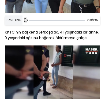
Sesli Dinle
0:00
/
2:02
KKTC’nin başkenti Lefkoşa’da, 41 yaşındaki bir anne,
9 yaşındaki oğlunu boğarak öldürmeye çalıştı.
Yüklendi
:
100.00%
Sesi
Oynatma
Aç
Hızı