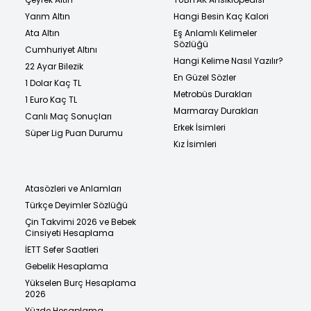
Yarım Altın
Hangi Besin Kaç Kalori
Ata Altın
Eş Anlamlı Kelimeler
Sözlüğü
Cumhuriyet Altını
Hangi Kelime Nasıl Yazılır?
22 Ayar Bilezik
En Güzel Sözler
1 Dolar Kaç TL
Metrobüs Durakları
1 Euro Kaç TL
Marmaray Durakları
Canlı Maç Sonuçları
Erkek İsimleri
Süper Lig Puan Durumu
Kız İsimleri
Atasözleri ve Anlamları
Türkçe Deyimler Sözlüğü
Çin Takvimi 2026 ve Bebek
Cinsiyeti Hesaplama
İETT Sefer Saatleri
Gebelik Hesaplama
Yükselen Burç Hesaplama
2026
Yüzde Hesaplama