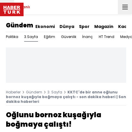
Canlı
Gündem
Ekonomi
Dünya
Spor
Magazin
Kadın
3.Sayfa
Politika
Eğitim
Güvenlik
İnanç
HT Trend
Medy
Haberler
Gündem
3. Sayfa
KKTC'de bir anne oğlunu
bornoz kuşağıyla boğmaya çalıştı - son dakika haberi | Son
dakika haberleri
Oğlunu bornoz kuşağıyla
boğmaya çalıştı!