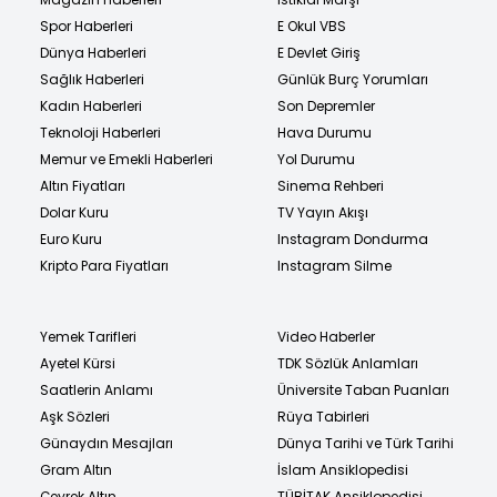
Spor Haberleri
E Okul VBS
Dünya Haberleri
E Devlet Giriş
Sağlık Haberleri
Günlük Burç Yorumları
Kadın Haberleri
Son Depremler
Teknoloji Haberleri
Hava Durumu
Memur ve Emekli Haberleri
Yol Durumu
Altın Fiyatları
Sinema Rehberi
Dolar Kuru
TV Yayın Akışı
Euro Kuru
Instagram Dondurma
Kripto Para Fiyatları
Instagram Silme
Yemek Tarifleri
Video Haberler
Ayetel Kürsi
TDK Sözlük Anlamları
Saatlerin Anlamı
Üniversite Taban Puanları
Aşk Sözleri
Rüya Tabirleri
Günaydın Mesajları
Dünya Tarihi ve Türk Tarihi
Gram Altın
İslam Ansiklopedisi
Çeyrek Altın
TÜBİTAK Ansiklopedisi