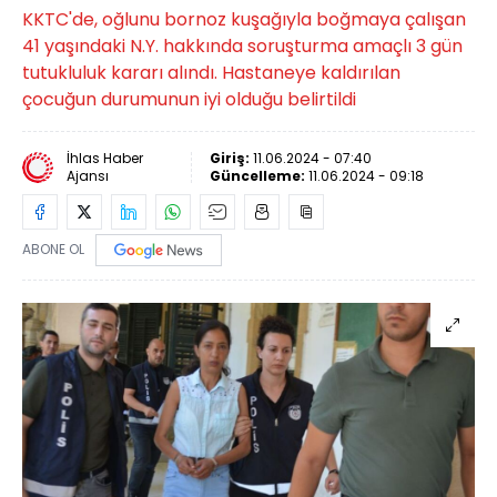
KKTC'de, oğlunu bornoz kuşağıyla boğmaya çalışan
41 yaşındaki N.Y. hakkında soruşturma amaçlı 3 gün
tutukluluk kararı alındı. Hastaneye kaldırılan
çocuğun durumunun iyi olduğu belirtildi
İhlas Haber
Giriş:
11.06.2024 - 07:40
Ajansı
Güncelleme:
11.06.2024 - 09:18
ABONE OL