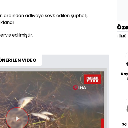
 ardından adliyeye sevk edilen şüpheli,
klandı.
Öze
rvis edilmiştir.
TÜMÜ
ÖNERİLEN VİDEO
Kay
De
haf
a
bl
Videoyu
açı