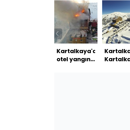
Kartalkaya'da
Kartalka
otel yangını:
Kartalk
10 ölü, 32
yapan
yaralı!
adamın o