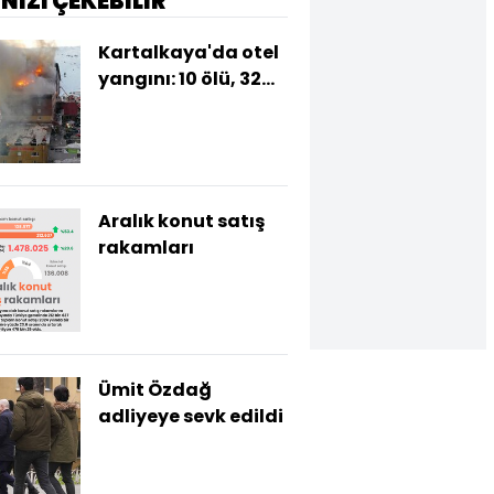
İNİZİ ÇEKEBİLİR
Kartalkaya'da otel
yangını: 10 ölü, 32
yaralı!
Aralık konut satış
rakamları
Ümit Özdağ
adliyeye sevk edildi