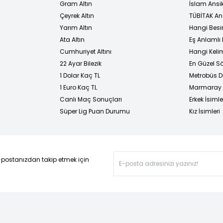
Gram Altın
İslam Ansi
Çeyrek Altın
TÜBİTAK An
Yarım Altın
Hangi Besi
Ata Altın
Eş Anlamlı 
Cumhuriyet Altını
Hangi Kelim
22 Ayar Bilezik
En Güzel Sö
1 Dolar Kaç TL
Metrobüs D
1 Euro Kaç TL
Marmaray D
Canlı Maç Sonuçları
Erkek İsimle
Süper Lig Puan Durumu
Kız İsimleri
-postanızdan takip etmek için