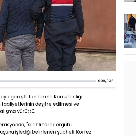
0:00
/
0:32
amaya göre, İl Jandarma Komutanlığı
n faaliyetlerinin deşifre edilmesi ve
alışma yürüttü.
asyonda, "silahlı terör örgütü
unu işlediği belirlenen şüpheli, Körfez