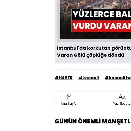
İstanbul'da korkutan görüntü, 
Varan Gölü çöplüğe döndü
#HABER
#kocaeli
#kocaeli h
Ana Sayfa
Yazı Boyutu
GÜNÜN ÖNEMLİ MANŞETL