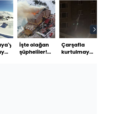
ya'yı
İşte olağan
Çarşafla
Ünlü
aya
şüpheliler!
kurtulmaya
yan
Mutfak ve
çalıştılar
faci
teli
tatbikat
üzü
soruları!