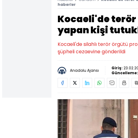
haberler
Kocaeli'de terö
yapan kişi tutuk
Kocaeli'de silahlı terör örgütü pr
şüpheli cezaevine gönderildi
Giriş:
23.02.2
Anadolu Ajansı
Güncelleme