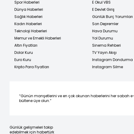
Spor Haberleri
E Okul VBS
Dünya Haberleri
E Devlet Giriş
Sağlık Haberleri
Günlük Burç Yorumları
Kadın Haberleri
Son Depremler
Teknoloji Haberleri
Hava Durumu
Memur ve Emekli Haberleri
Yol Durumu
Altın Fiyatları
Sinema Rehberi
Dolar Kuru
TV Yayın Akışı
Euro Kuru
Instagram Dondurma
Kripto Para Fiyatları
Instagram Silme
“Günün manşetlerini ve en çok okunan haberlerini her sabah e
bültene üye olun.”
Günlük gelişmeleri takip
edebilmek için habertürk