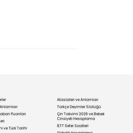
rler
Atasözleri ve Anlamları
 Anlamları
Türkçe Deyimler Sözlüğü
 Taban Puanları
Çin Takvimi 2026 ve Bebek
Cinsiyeti Hesaplama
eri
İETT Sefer Saatleri
i ve Türk Tarihi
Gebelik Hesaplama