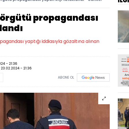
İLG
r örgütü propagandası
landı
opagandası yaptığı iddiasıyla gözaltına alınan
024 - 21:36
:
23.02.2024 - 21:36
ABONE OL