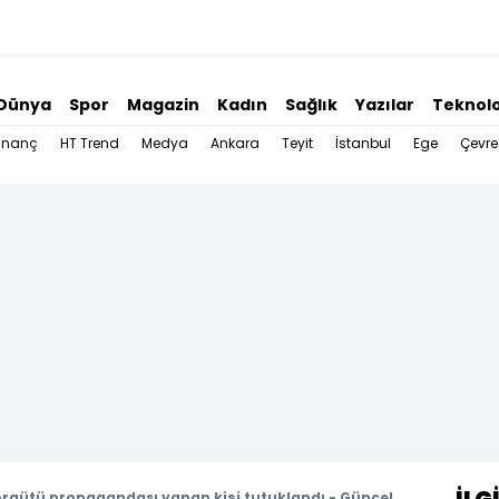
Dünya
Spor
Magazin
Kadın
Sağlık
Yazılar
Teknolo
İnanç
HT Trend
Medya
Ankara
Teyit
İstanbul
Ege
Çevre
 örgütü propagandası yapan kişi tutuklandı - Güncel