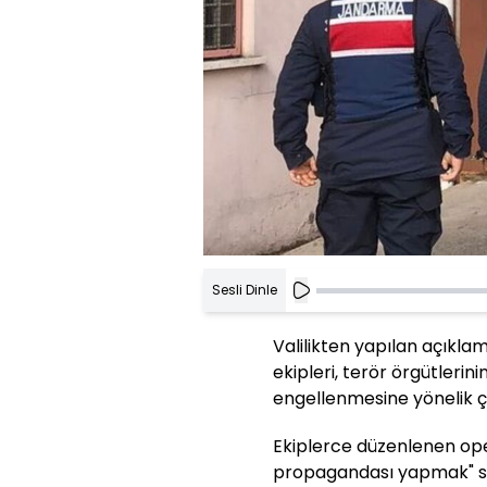
Sesli Dinle
Valilikten yapılan açıkl
ekipleri, terör örgütlerini
engellenmesine yönelik ç
Ekiplerce düzenlenen oper
propagandası yapmak" suç