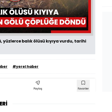
çö
Oynat
yüzlerce balık ölüsü kıyıya vurdu, tarihi
aber
#yerel haber
Paylaş
Favoriler
ERİ