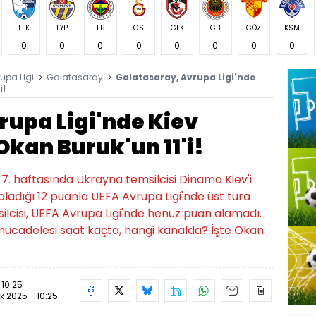
EFK
EYP
FB
GS
GFK
GB
GÖZ
KSM
0
0
0
0
0
0
0
0
upa Ligi
Galatasaray
Galatasaray, Avrupa Ligi'nde
i!
rupa Ligi'nde Kiev
Okan Buruk'un 11'i!
 7. haftasında Ukrayna temsilcisi Dinamo Kiev'i
opladığı 12 puanla UEFA Avrupa Ligi'nde üst tura
ilcisi, UEFA Avrupa Ligi'nde henüz puan alamadı.
ücadelesi saat kaçta, hangi kanalda? İşte Okan
 10:25
k 2025 - 10:25