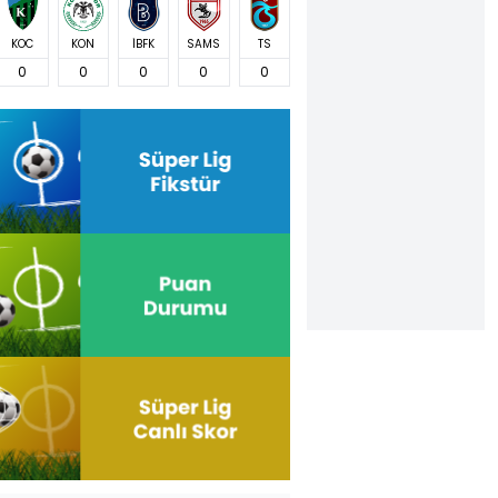
KOC
KON
İBFK
SAMS
TS
0
0
0
0
0