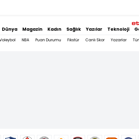
Dünya
Magazin
Kadın
Sağlık
Yazılar
Teknoloji
G
Voleybol
NBA
Puan Durumu
Fikstür
Canlı Skor
Yazarlar
Tü