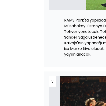
RAMS Park'ta yapılaca
Müsabakayı Estonya F
Tohver yönetecek. Tohve
Sander Saga üstlenece
Kaivoja'nın yapacağı 
ise Marko Liiva olacak
yayımlanacak.
3