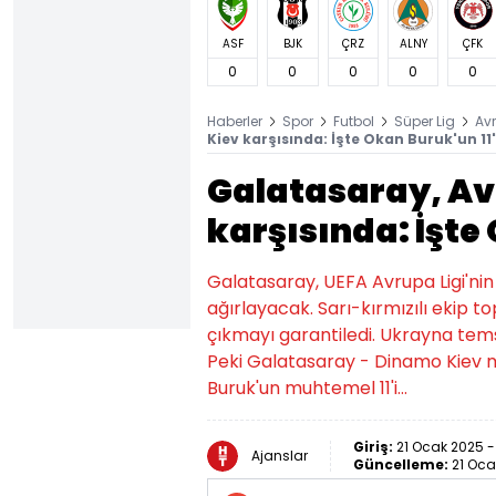
ASF
BJK
ÇRZ
ALNY
ÇFK
0
0
0
0
0
Haberler
Spor
Futbol
Süper Lig
Avr
Kiev karşısında: İşte Okan Buruk'un 11'
Galatasaray, Av
karşısında: İşte 
Galatasaray, UEFA Avrupa Ligi'nin
ağırlayacak. Sarı-kırmızılı ekip t
çıkmayı garantiledi. Ukrayna tems
Peki Galatasaray - Dinamo Kiev m
Buruk'un muhtemel 11'i...
Giriş:
21 Ocak 2025 -
Ajanslar
Güncelleme:
21 Oca