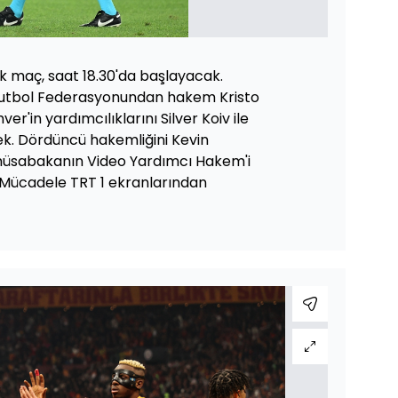
k maç, saat 18.30'da başlayacak.
utbol Federasyonundan hakem Kristo
r'in yardımcılıklarını Silver Koiv ile
k. Dördüncü hakemliğini Kevin
müsabakanın Video Yardımcı Hakem'i
. Mücadele TRT 1 ekranlarından