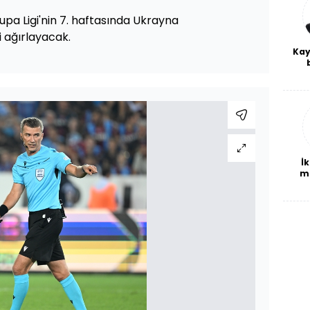
pa Ligi'nin 7. haftasında Ukrayna
i ağırlayacak.
Kay
De
haf
a
bl
İk
m