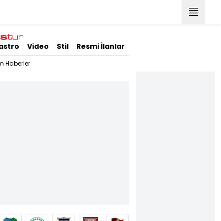
astro
Video
Stil
Resmi İlanlar
m Haberler