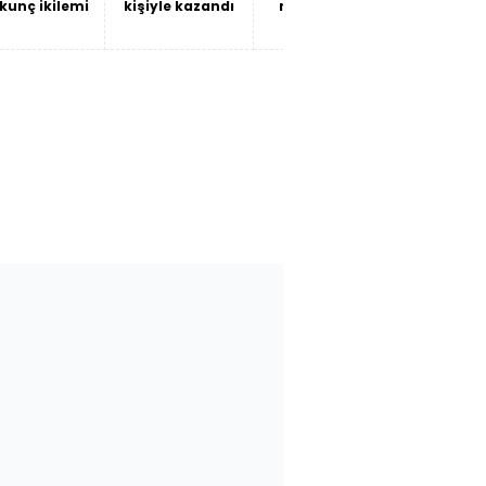
kunç ikilemi
kişiyle kazandı
ne söylüyor?
mukadd
Savaşın
faturası mı,
büyümenin
maliyeti mi?