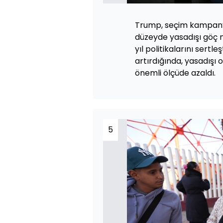
Trump, seçim kampany
düzeyde yasadışı göç n
yıl politikalarını sertl
artırdığında, yasadışı 
önemli ölçüde azaldı.
5