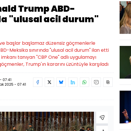
nald Trump ABD-
a "ulusal acil durum"
ve başlar başlamaz düzensiz göçmenlerle
D-Meksika sınırında "ulusal acil durum" ilan etti
e imkanı tanıyan "CBP One" adlı uygulamayı
 göçmenler, Trump'ın kararını üzüntüyle karşıladı
- 07:41
ak 2025 - 07:41