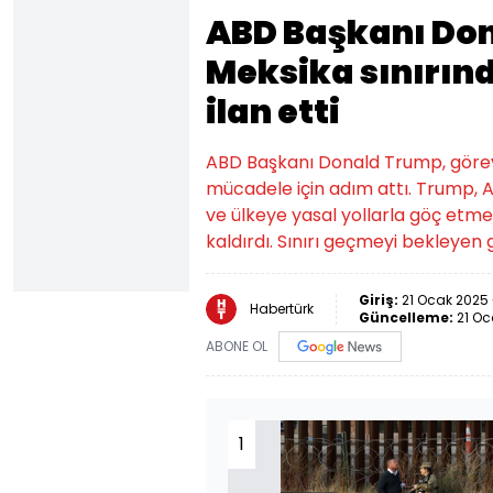
ABD Başkanı Do
Meksika sınırınd
ilan etti
ABD Başkanı Donald Trump, göre
mücadele için adım attı. Trump, AB
ve ülkeye yasal yollarla göç etm
kaldırdı. Sınırı geçmeyi bekleyen
Giriş:
21 Ocak 2025 
Habertürk
Güncelleme:
21 Oc
ABONE OL
1