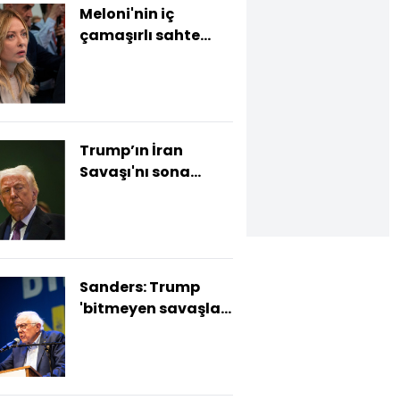
Meloni'nin iç
çamaşırlı sahte
fotoğrafı dolaşıma
sokuldu
Trump’ın İran
Savaşı'nı sona
erdirme takvimi
neden sürekli
değişiyor?
Sanders: Trump
'bitmeyen savaşlar'
başlattı