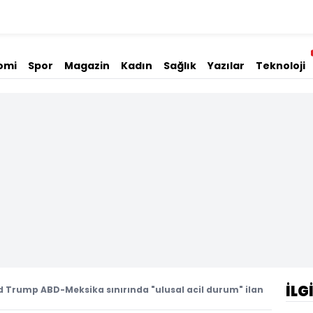
omi
Spor
Magazin
Kadın
Sağlık
Yazılar
Teknoloji
İLG
 Trump ABD-Meksika sınırında "ulusal acil durum" ilan