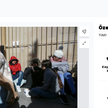
Öze
TÜMÜ
Kay
De
haf
a
bl