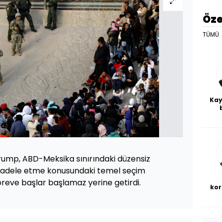
Öze
TÜMÜ
Kay
De
haf
a
bl
ump, ABD-Meksika sınırındaki düzensiz
adele etme konusundaki temel seçim
reve başlar başlamaz yerine getirdi.
kor