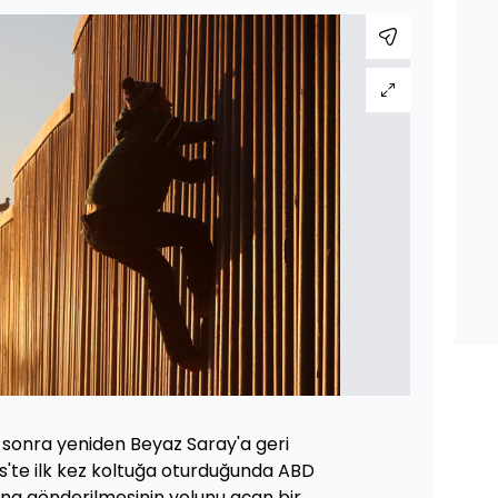
l sonra yeniden Beyaz Saray'a geri
s'te ilk kez koltuğa oturduğunda ABD
ırına gönderilmesinin yolunu açan bir