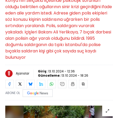
Konya'nın Selçuklu ilçesinde psikolojik sorunları
olduğu belirtilen oğullarının sinir krizi geçirdiğini ifade
eden aile yardım istedi. Adrese giden polis ekipleri
söz konusu kişinin saldırısına uğrarken bir polis
sırtından yaralandı. Polis, saldırganı vurarak
yakaladı. İçişleri Bakanı Ali Yerlikaya, 7 bıçak darbesi
alan polisin ağır yaralı olduğunu bildirdi. 1995
doğumlu saldırganın da tıpkı İstanbul'da polise
bıçakla saldıran kişi gibi çok sayıda suç kaydı
bulunuyor
Giriş:
13.10.2024 - 12:36
Ajanslar
Güncelleme:
13.10.2024 - 18:26
ABONE OL