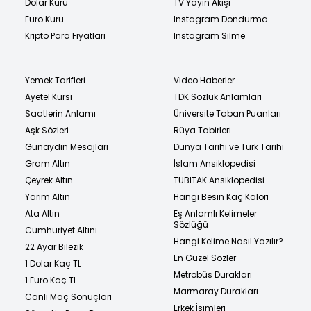
Dolar Kuru
TV Yayın Akışı
Euro Kuru
Instagram Dondurma
Kripto Para Fiyatları
Instagram Silme
Yemek Tarifleri
Video Haberler
Ayetel Kürsi
TDK Sözlük Anlamları
Saatlerin Anlamı
Üniversite Taban Puanları
Aşk Sözleri
Rüya Tabirleri
Günaydın Mesajları
Dünya Tarihi ve Türk Tarihi
Gram Altın
İslam Ansiklopedisi
Çeyrek Altın
TÜBİTAK Ansiklopedisi
Yarım Altın
Hangi Besin Kaç Kalori
Ata Altın
Eş Anlamlı Kelimeler
Sözlüğü
Cumhuriyet Altını
Hangi Kelime Nasıl Yazılır?
22 Ayar Bilezik
En Güzel Sözler
1 Dolar Kaç TL
Metrobüs Durakları
1 Euro Kaç TL
Marmaray Durakları
Canlı Maç Sonuçları
Erkek İsimleri