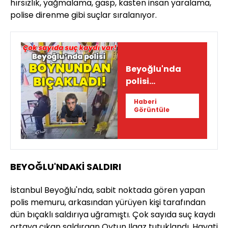
hırsızlık, yağmalama, gasp, kasten insan yaralama,
polise direnme gibi suçlar sıralanıyor.
Beyoğlu'nda
polisi
boynundan
Haberi
bıçakladı!
Görüntüle
BEYOĞLU'NDAKİ SALDIRI
İstanbul Beyoğlu'nda, sabit noktada gören yapan
polis memuru, arkasından yürüyen kişi tarafından
dün bıçaklı saldırıya uğramıştı. Çok sayıda suç kaydı
ortaya çıkan saldırgan Oytun Ilgaz tutuklandı. Hayati