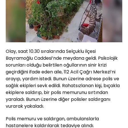
Yüklendi
:
81.69%
Sesi
Oynatma
720
Aç
Hızı
Olay, saat 10.30 sıralarında Selçuklu ilçesi
Bayramoğlu Caddesi’nde meydana geldi. Psikolojik
sorunları olduğu belirtilen oğullarının sinir krizi
geçirdiğini ifade eden aile, 112 Acil Çağrı Merkezi’ni
arayıp, yardım istedi. Bunun üzerine adrese polis ve
sağlık ekipleri sevk edildi. Rahatsızlanan kişi, bıçakla
ekiplere saldırıp, bir polis memurunu sırtından
yaraladı. Bunun üzerine diğer polisler saldırganı
vurarak yakaladı.
Polis memuru ve saldırgan, ambulanslarla
hastanelere kaldırılarak tedaviye alındı.