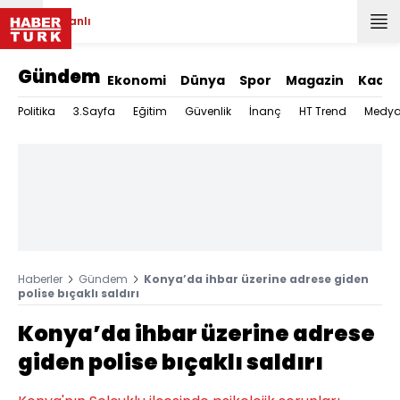
Canlı
Gündem
Ekonomi
Dünya
Spor
Magazin
Kadın
Politika
3.Sayfa
Eğitim
Güvenlik
İnanç
HT Trend
Medy
Haberler
Gündem
Konya’da ihbar üzerine adrese giden
polise bıçaklı saldırı
Konya’da ihbar üzerine adrese
giden polise bıçaklı saldırı