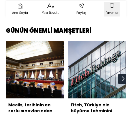
Ana Sayfa
Yazı Boyutu
Paylaş
Favoriler
GÜNÜN ÖNEMLİ MANŞETLERİ
Meclis, tarihinin en
Fitch, Türkiye'nin
zorlu sınavlarından
büyüme tahminini
birine hazırlanıyor
yükseltti