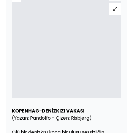
KOPENHAG-DENİZKIZI VAKASI
(Yazan: Pandolfo - Çizen: Risbjerg)
Ölü bir denizkızı koca bir ulusu sessizliğin