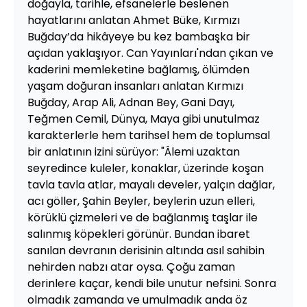
doğayla, tarihle, efsanelerle beslenen
hayatlarını anlatan Ahmet Büke, Kırmızı
Buğday’da hikâyeye bu kez bambaşka bir
açıdan yaklaşıyor. Can Yayınları'ndan çıkan ve
kaderini memleketine bağlamış, ölümden
yaşam doğuran insanları anlatan Kırmızı
Buğday, Arap Ali, Adnan Bey, Gani Dayı,
Teğmen Cemil, Dünya, Maya gibi unutulmaz
karakterlerle hem tarihsel hem de toplumsal
bir anlatının izini sürüyor: "Âlemi uzaktan
seyredince kuleler, konaklar, üzerinde koşan
tavla tavla atlar, mayalı develer, yalçın dağlar,
acı göller, Şahin Beyler, beylerin uzun elleri,
körüklü çizmeleri ve de bağlanmış taşlar ile
salınmış köpekleri görünür. Bundan ibaret
sanılan devranın derisinin altında asıl sahibin
nehirden nabzı atar oysa. Çoğu zaman
derinlere kaçar, kendi bile unutur nefsini. Sonra
olmadık zamanda ve umulmadık anda öz