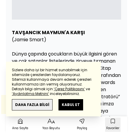
TAVŞANCIK MAYMUN'A KARŞI
(Jamie Smart)
Dünya çapında çocukların büyük ilgisini gören
ve çok satanlar listelerinde zirveye tırmanan
Tavşancık Maymun’a Karşı serisi, The Kitap
Sizlere daha iyi bir hizmet sunabilmek için
Yayınları etiketiyle raflarda. İrem Bir tarafından
sitemizde çerezlerden faydalanıyoruz.
Sitemizi kullanmaya devam ederek çerezleri
Powered by
Translate
Türkçe’ye çevrilen kitap, British Book Awards
kullanmamıza izin vermiş oluyorsunuz.
ve Laugh Out Loud (LOLies) Ödülleri’nden
Detaylı bilgi almak için
‘Çerez Politikasını’
ve
‘Aydınlatma Metnini’
inceleyebilirsiniz.
ödüller ile dönen ve “Yılın En Komik İllüstratörü”
Bu çeviride
Google Translete
kullanılmıştır.
ünvanını kazanarak büyük bir başarıya imza
Anlam ve çeviri hatalarından
haberturk.com
DAHA FAZLA BİLGİ
KABUL ET
sorumlu değildir.
attı. Serinin hikayesi, bir maymunun uzaya
fırlatıldığını düşündüğü bir deneyim ile başlar.
Ancak maymunun iniş yaptığı yer, Tavşancık
Ana Sayfa
Yazı Boyutu
Paylaş
Favoriler
ve arkadaşları Pigi ile Minnak’ın huzurlu