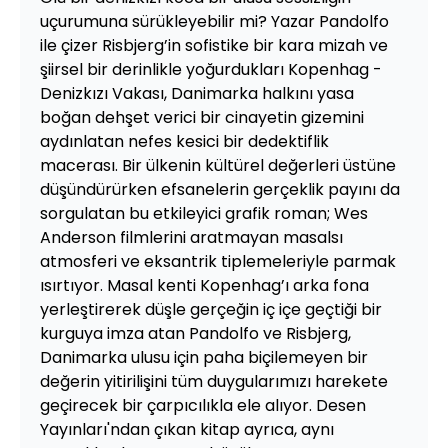
uçurumuna sürükleyebilir mi? Yazar Pandolfo
ile çizer Risbjerg’in sofistike bir kara mizah ve
şiirsel bir derinlikle yoğurdukları Kopenhag -
Denizkızı Vakası, Danimarka halkını yasa
boğan dehşet verici bir cinayetin gizemini
aydınlatan nefes kesici bir dedektiflik
macerası. Bir ülkenin kültürel değerleri üstüne
düşündürürken efsanelerin gerçeklik payını da
sorgulatan bu etkileyici grafik roman; Wes
Anderson filmlerini aratmayan masalsı
atmosferi ve eksantrik tiplemeleriyle parmak
ısırtıyor. Masal kenti Kopenhag’ı arka fona
yerleştirerek düşle gerçeğin iç içe geçtiği bir
kurguya imza atan Pandolfo ve Risbjerg,
Danimarka ulusu için paha biçilemeyen bir
değerin yitirilişini tüm duygularımızı harekete
geçirecek bir çarpıcılıkla ele alıyor. Desen
Yayınları'ndan çıkan kitap ayrıca, aynı