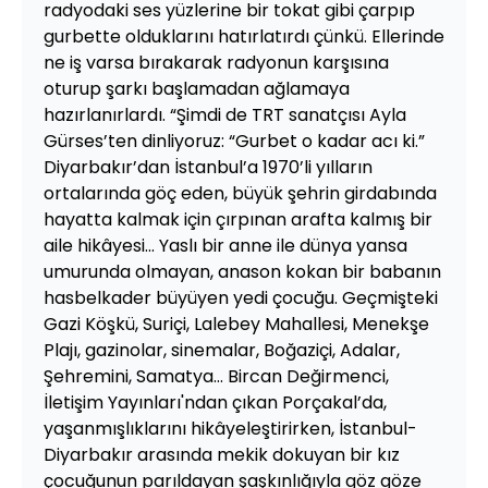
radyodaki ses yüzlerine bir tokat gibi çarpıp
gurbette olduklarını hatırlatırdı çünkü. Ellerinde
ne iş varsa bırakarak radyonun karşısına
oturup şarkı başlamadan ağlamaya
hazırlanırlardı. “Şimdi de TRT sanatçısı Ayla
Gürses’ten dinliyoruz: “Gurbet o kadar acı ki.”
Diyarbakır’dan İstanbul’a 1970’li yılların
ortalarında göç eden, büyük şehrin girdabında
hayatta kalmak için çırpınan arafta kalmış bir
aile hikâyesi... Yaslı bir anne ile dünya yansa
umurunda olmayan, anason kokan bir babanın
hasbelkader büyüyen yedi çocuğu. Geçmişteki
Gazi Köşkü, Suriçi, Lalebey Mahallesi, Menekşe
Plajı, gazinolar, sinemalar, Boğaziçi, Adalar,
Şehremini, Samatya… Bircan Değirmenci,
İletişim Yayınları'ndan çıkan Porçakal’da,
yaşanmışlıklarını hikâyeleştirirken, İstanbul-
Diyarbakır arasında mekik dokuyan bir kız
çocuğunun parıldayan şaşkınlığıyla göz göze