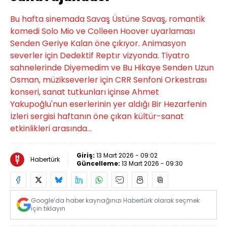
Bu hafta sinemada Savaş Üstüne Savaş, romantik
komedi Solo Mio ve Colleen Hoover uyarlaması
Senden Geriye Kalan öne çıkıyor. Animasyon
severler için Dedektif Reptır vizyonda. Tiyatro
sahnelerinde Diyemedim ve Bu Hikaye Senden Uzun
Osman, müzikseverler için CRR Senfoni Orkestrası
konseri, sanat tutkunları içinse Ahmet
Yakupoğlu'nun eserlerinin yer aldığı Bir Hezarfenin
İzleri sergisi haftanın öne çıkan kültür-sanat
etkinlikleri arasında...
Giriş:
13 Mart 2026 - 09:02
Habertürk
Güncelleme:
13 Mart 2026 - 09:30
Google’da haber kaynağınızı Habertürk olarak seçmek
için tıklayın