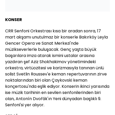
KONSER
CRR Senfoni Orkestrası kısa bir aradan sonra, 17
mart akşamı unutulmaz bir konserle Bakırköy Leyla
Gencer Opera ve Sanat Merkezi'nde
müzikseverlerle buluşacak. Genç yaşta büyük
başarılara imza atarak ismini ustalar arasına
yazdıran şef Aziz Shokhakimov yönetimindeki
orkestra, virtüozitesi ve karizmasıyla tanınan ünlü
solist Svetlin Roussev'e keman repertuvarının zirve
noktalarından biri olan Çaykovski keman
konçertosu'nda eşlik ediyor. Konserin ikinci yarısında
ise müzik tarihinin en sevilen senfonilerinden biri
olan, Antonín Dvořák'ın Yeni dünyadan başlıklı 9.
Senfoni'si yer alıyor.