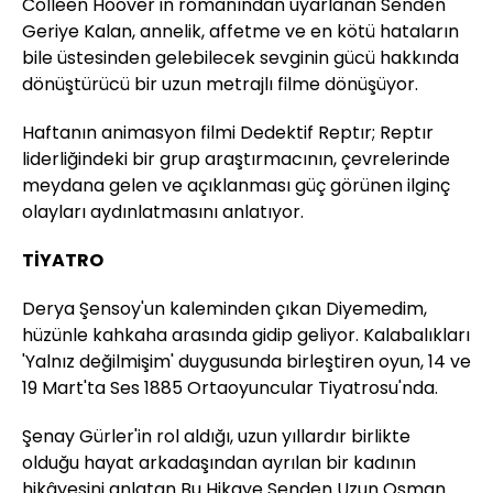
Colleen Hoover'ın romanından uyarlanan Senden
Geriye Kalan, annelik, affetme ve en kötü hataların
bile üstesinden gelebilecek sevginin gücü hakkında
dönüştürücü bir uzun metrajlı filme dönüşüyor.
Haftanın animasyon filmi Dedektif Reptır; Reptır
liderliğindeki bir grup araştırmacının, çevrelerinde
meydana gelen ve açıklanması güç görünen ilginç
olayları aydınlatmasını anlatıyor.
TİYATRO
Derya Şensoy'un kaleminden çıkan Diyemedim,
hüzünle kahkaha arasında gidip geliyor. Kalabalıkları
'Yalnız değilmişim' duygusunda birleştiren oyun, 14 ve
19 Mart'ta Ses 1885 Ortaoyuncular Tiyatrosu'nda.
Şenay Gürler'in rol aldığı, uzun yıllardır birlikte
olduğu hayat arkadaşından ayrılan bir kadının
hikâyesini anlatan Bu Hikaye Senden Uzun Osman