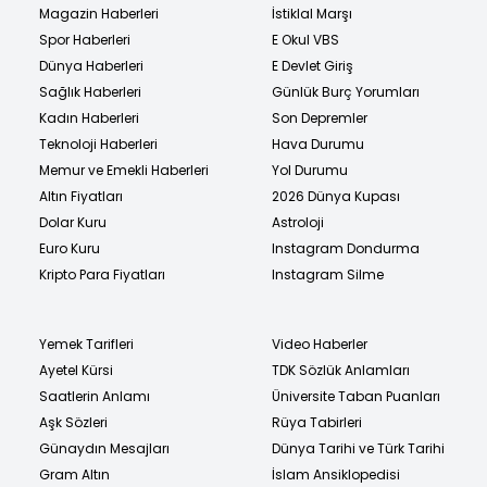
Magazin Haberleri
İstiklal Marşı
Spor Haberleri
E Okul VBS
Dünya Haberleri
E Devlet Giriş
Sağlık Haberleri
Günlük Burç Yorumları
Kadın Haberleri
Son Depremler
Teknoloji Haberleri
Hava Durumu
Memur ve Emekli Haberleri
Yol Durumu
Altın Fiyatları
2026 Dünya Kupası
Dolar Kuru
Astroloji
Euro Kuru
Instagram Dondurma
Kripto Para Fiyatları
Instagram Silme
Yemek Tarifleri
Video Haberler
Ayetel Kürsi
TDK Sözlük Anlamları
Saatlerin Anlamı
Üniversite Taban Puanları
Aşk Sözleri
Rüya Tabirleri
Günaydın Mesajları
Dünya Tarihi ve Türk Tarihi
Gram Altın
İslam Ansiklopedisi