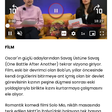
Süre
0:00
Toplam
18:27
Yüklendi
:
0.75%
Süre
1x
Duraklat
Sesi
Oynatma
Mini
Tam
Aç
Hızı
oynatıcı
Ekran
FİLM
Oscar'ın güçlü adaylarından Savaş Üstüne Savaş
(One Battle After Another) tekrar vizyona giriyor.
Film, eski bir devrimci olan Bob'un, yıllar öncesinde
kendi örgütlerini bitirmeye ant içmiş olan bir devlet
görevlisinin kızının peşine düşmesi sonrası eski
yoldaşlarıyla birlikte kızını kurtarmaya çalışmasını
ele alıyor.
Romantik komedi filmi Solo Mio, nikâh masasında
terk edilen Matt'in İtalya'daki balayına tek başına