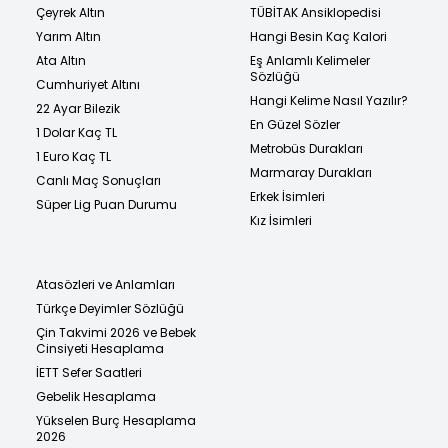
Çeyrek Altın
TÜBİTAK Ansiklopedisi
Yarım Altın
Hangi Besin Kaç Kalori
Ata Altın
Eş Anlamlı Kelimeler
Sözlüğü
Cumhuriyet Altını
Hangi Kelime Nasıl Yazılır?
22 Ayar Bilezik
En Güzel Sözler
1 Dolar Kaç TL
Metrobüs Durakları
1 Euro Kaç TL
Marmaray Durakları
Canlı Maç Sonuçları
Erkek İsimleri
Süper Lig Puan Durumu
Kız İsimleri
Atasözleri ve Anlamları
Türkçe Deyimler Sözlüğü
Çin Takvimi 2026 ve Bebek
Cinsiyeti Hesaplama
İETT Sefer Saatleri
Gebelik Hesaplama
Yükselen Burç Hesaplama
2026