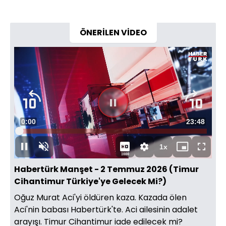
ÖNERİLEN VİDEO
Süre
0:00
Toplam
23:48
Yüklendi
:
0.16%
Süre
1x
Duraklat
Sesi
Oynatma
Mini
Tam
1080
Aç
Hızı
oynatıcı
Ekran
Habertürk Manşet - 2 Temmuz 2026 (Timur
Cihantimur Türkiye'ye Gelecek Mi?)
Oğuz Murat Aci'yi öldüren kaza. Kazada ölen
Aci'nin babası Habertürk'te. Aci ailesinin adalet
arayışı. Timur Cihantimur iade edilecek mi?