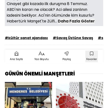
Cinayet gibi kazada ilk duruşma 8 Temmuz.
ABD'nin kararı ne olacak? Aci ailesi zanlının
iadesini bekliyor. Aci'nin ölümünde kim kusurlu?
Habertürk Manşet'te Zülfi...
Daha Fazla Göster
#kültür sanat ajandası
#Savaş Üstüne Savaş
#sol
Ana Sayfa
Yazı Boyutu
Paylaş
Favoriler
GÜNÜN ÖNEMLİ MANŞETLERİ