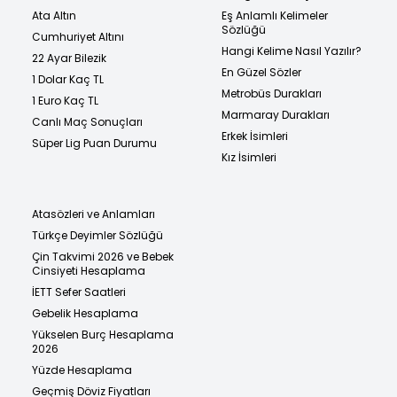
Ata Altın
Eş Anlamlı Kelimeler
Sözlüğü
Cumhuriyet Altını
Hangi Kelime Nasıl Yazılır?
22 Ayar Bilezik
En Güzel Sözler
1 Dolar Kaç TL
Metrobüs Durakları
1 Euro Kaç TL
Marmaray Durakları
Canlı Maç Sonuçları
Erkek İsimleri
Süper Lig Puan Durumu
Kız İsimleri
Atasözleri ve Anlamları
Türkçe Deyimler Sözlüğü
Çin Takvimi 2026 ve Bebek
Cinsiyeti Hesaplama
İETT Sefer Saatleri
Gebelik Hesaplama
Yükselen Burç Hesaplama
2026
Yüzde Hesaplama
Geçmiş Döviz Fiyatları