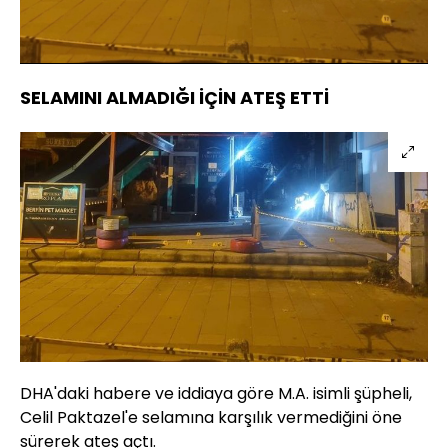
Yüklendi
:
61.56%
Sesi
Oynatma
Aç
Hızı
SELAMINI ALMADIĞI İÇİN ATEŞ ETTİ
DHA'daki habere ve iddiaya göre M.A. isimli şüpheli,
Celil Paktazel'e selamına karşılık vermediğini öne
sürerek ateş açtı.