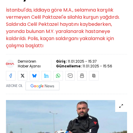
İstanbul'da, iddiaya göre M.A., selamına karşılık
vermeyen Celil Paktazel'e silahla kurşun yağdırdı.
Saldırıda Celil Pektazel hayatını kaybederken,
yanında bulunan M.Y. yaralanarak hastaneye
kaldırıldı. Polis, kaçan saldırganı yakalamak için
çalışma başlattı
Demirören
Giriş:
11.01.2025 - 15:37
Haber Ajansı
Güncelleme:
11.01.2025 - 15:56
ABONE OL