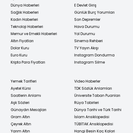
Dünya Haberleri
E Devlet Giriş
Sağlık Haberleri
Günlük Burç Yorumları
Kadın Haberleri
Son Depremler
Teknoloji Haberleri
Hava Durumu
Memur ve Emekli Haberleri
Yol Durumu
Altın Fiyatları
Sinema Rehberi
Dolar Kuru
TV Yayın Akışı
Euro Kuru
Instagram Dondurma
Kripto Para Fiyatları
Instagram Silme
Yemek Tarifleri
Video Haberler
Ayetel Kürsi
TDK Sözlük Anlamları
Saatlerin Anlamı
Üniversite Taban Puanları
Aşk Sözleri
Rüya Tabirleri
Günaydın Mesajları
Dünya Tarihi ve Türk Tarihi
Gram Altın
İslam Ansiklopedisi
Çeyrek Altın
TÜBİTAK Ansiklopedisi
Yarım Altın
Hangi Besin Kaç Kalori