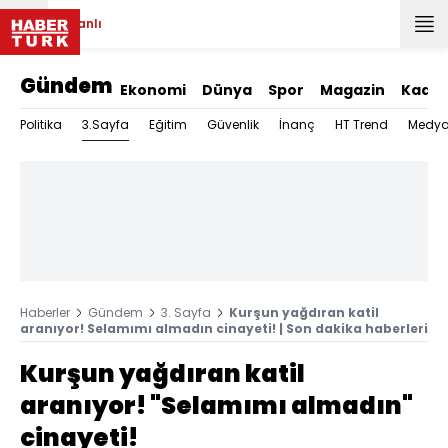
Canlı
Gündem
Ekonomi
Dünya
Spor
Magazin
Kadın
3.Sayfa
Politika
Eğitim
Güvenlik
İnanç
HT Trend
Medy
Haberler
Gündem
3. Sayfa
Kurşun yağdıran katil
aranıyor! Selamımı almadın cinayeti! | Son dakika haberleri
Kurşun yağdıran katil
aranıyor! "Selamımı almadın"
cinayeti!