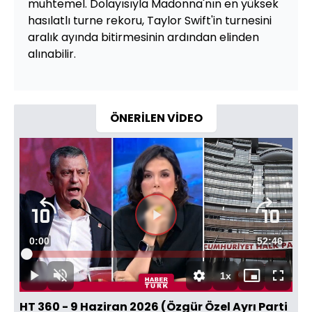
muhtemel. Dolayısıyla Madonna'nın en yüksek
hasılatlı turne rekoru, Taylor Swift'in turnesini
aralık ayında bitirmesinin ardından elinden
alınabilir.
ÖNERİLEN VİDEO
Videoyu
Süre
0:00
Toplam
52:46
Oynat
Yüklendi
:
0.07%
Süre
1x
Oynat
Sesi
Oynatma
Mini
Tam
Aç
Hızı
oynatıcı
Ekran
HT 360 - 9 Haziran 2026 (Özgür Özel Ayrı Parti