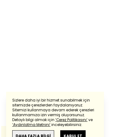
Sizlere daha iyi bir hizmet sunabilmek için
sitemizde çerezlerden faydalanıyoruz.
Sitemizi kullanmaya devam ederek çerezleri
Powered by
Translate
kullanmamıza izin vermiş oluyorsunuz.
Detaylı bilgi almak için
‘Çerez Politikasını’
ve
‘Aydınlatma Metnini’
inceleyebilirsiniz.
Bu çeviride
Google Translete
kullanılmıştır.
Anlam ve çeviri hatalarından
haberturk.com
DAHA FAZLA BİLGİ
KABUL ET