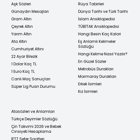
Aşk Sözleri
Rüya Tabirleri
Günaydın Mesajları
Dünya Tarihi ve Türk Tarihi
Gram Altın
İslam Ansiklopedisi
Çeyrek Altın
TÜBİTAK Ansiklopedisi
Yarım Altın
Hangi Besin Kaç Kalori
Ata Altın
Eş Anlamlı Kelimeler
Sözlüğü
Cumhuriyet Altını
Hangi Kelime Nasıl Yazılır?
22 Ayar Bilezik
En Güzel Sözler
1 Dolar Kaç TL
Metrobüs Durakları
1 Euro Kaç TL
Marmaray Durakları
Canlı Maç Sonuçları
Erkek İsimleri
Süper Lig Puan Durumu
Kız İsimleri
Atasözleri ve Anlamları
Türkçe Deyimler Sözlüğü
Çin Takvimi 2026 ve Bebek
Cinsiyeti Hesaplama
İETT Sefer Saatleri