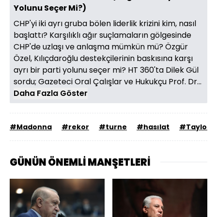
Yolunu Seçer Mi?)
CHP'yi iki ayrı gruba bölen liderlik krizini kim, nasıl
başlattı? Karşılıklı ağır suçlamaların gölgesinde
CHP'de uzlaşı ve anlaşma mümkün mü? Özgür
Özel, Kılıçdaroğlu destekçilerinin baskısına karşı
ayrı bir parti yolunu seçer mi? HT 360'ta Dilek Gül
sordu; Gazeteci Oral Çalışlar ve Hukukçu Prof. Dr...
Daha Fazla Göster
#Madonna
#rekor
#turne
#hasılat
#Taylor S
GÜNÜN ÖNEMLİ MANŞETLERİ