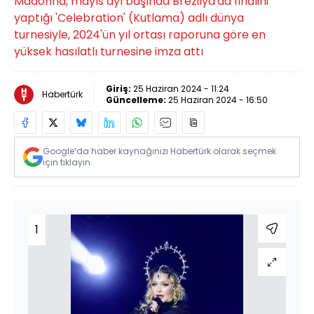
Madonna, mayıs ayı başında Brezilya'da finalini
yaptığı 'Celebration' (Kutlama) adlı dünya
turnesiyle, 2024'ün yıl ortası raporuna göre en
yüksek hasılatlı turnesine imza attı
Giriş:
25 Haziran 2024 - 11:24
Habertürk
Güncelleme:
25 Haziran 2024 - 16:50
Google’da haber kaynağınızı Habertürk olarak seçmek
için tıklayın
1