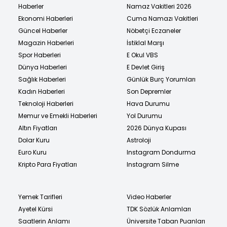
Haberler
Namaz Vakitleri 2026
Ekonomi Haberleri
Cuma Namazı Vakitleri
Güncel Haberler
Nöbetçi Eczaneler
Magazin Haberleri
İstiklal Marşı
Spor Haberleri
E Okul VBS
Dünya Haberleri
E Devlet Giriş
Sağlık Haberleri
Günlük Burç Yorumları
Kadın Haberleri
Son Depremler
Teknoloji Haberleri
Hava Durumu
Memur ve Emekli Haberleri
Yol Durumu
Altın Fiyatları
2026 Dünya Kupası
Dolar Kuru
Astroloji
Euro Kuru
Instagram Dondurma
Kripto Para Fiyatları
Instagram Silme
Yemek Tarifleri
Video Haberler
Ayetel Kürsi
TDK Sözlük Anlamları
Saatlerin Anlamı
Üniversite Taban Puanları