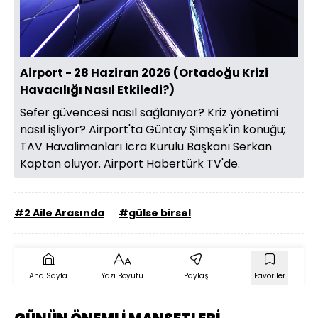
Yüklendi
:
1.93%
Sesi
Oynatma
Aç
Hızı
Airport - 28 Haziran 2026 (Ortadoğu Krizi
Havacılığı Nasıl Etkiledi?)
Sefer güvencesi nasıl sağlanıyor? Kriz yönetimi
nasıl işliyor? Airport'ta Güntay Şimşek'in konuğu;
TAV Havalimanları İcra Kurulu Başkanı Serkan
Kaptan oluyor. Airport Habertürk TV'de.
#2 Aile Arasında
#gülse birsel
Ana Sayfa
Yazı Boyutu
Paylaş
Favoriler