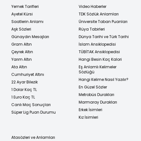
Yemek Tarifleri
Video Haberler
Ayetel Kürsi
TDK Sözlük Anlamları
Saatlerin Anlamı
Üniversite Taban Puanları
Aşk Sözleri
Rüya Tabirleri
Günaydın Mesajları
Dünya Tarihi ve Türk Tarihi
Gram Altın
İslam Ansiklopedisi
Çeyrek Altın
TÜBİTAK Ansiklopedisi
Yarım Altın
Hangi Besin Kaç Kalori
Ata Altın
Eş Anlamlı Kelimeler
Sözlüğü
Cumhuriyet Altını
Hangi Kelime Nasıl Yazılır?
22 Ayar Bilezik
En Güzel Sözler
1 Dolar Kaç TL
Metrobüs Durakları
1 Euro Kaç TL
Marmaray Durakları
Canlı Maç Sonuçları
Erkek İsimleri
Süper Lig Puan Durumu
Kız İsimleri
Atasözleri ve Anlamları