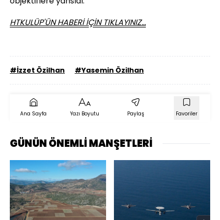
objektiflere yansıdı.
HTKULÜP'ÜN HABERİ İÇİN TIKLAYINIZ...
#İzzet Özilhan
#Yasemin Özilhan
Ana Sayfa
Yazı Boyutu
Paylaş
Favoriler
GÜNÜN ÖNEMLİ MANŞETLERİ