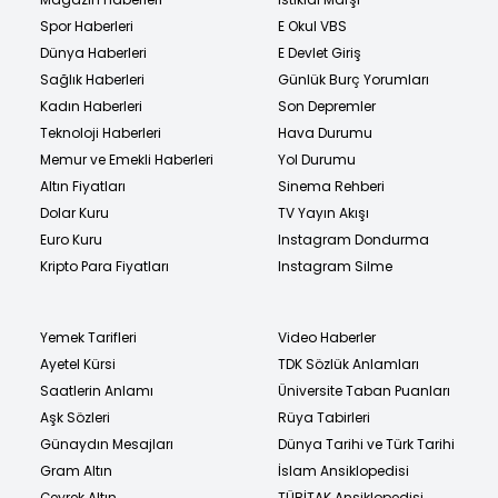
Spor Haberleri
E Okul VBS
Dünya Haberleri
E Devlet Giriş
Sağlık Haberleri
Günlük Burç Yorumları
Kadın Haberleri
Son Depremler
Teknoloji Haberleri
Hava Durumu
Memur ve Emekli Haberleri
Yol Durumu
Altın Fiyatları
Sinema Rehberi
Dolar Kuru
TV Yayın Akışı
Euro Kuru
Instagram Dondurma
Kripto Para Fiyatları
Instagram Silme
Yemek Tarifleri
Video Haberler
Ayetel Kürsi
TDK Sözlük Anlamları
Saatlerin Anlamı
Üniversite Taban Puanları
Aşk Sözleri
Rüya Tabirleri
Günaydın Mesajları
Dünya Tarihi ve Türk Tarihi
Gram Altın
İslam Ansiklopedisi
Çeyrek Altın
TÜBİTAK Ansiklopedisi