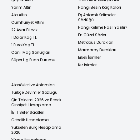
Yarım Altın
Hangi Besin Kaç Kalori
Ata Altın
Eş Anlamlı Kelimeler
Sözlüğü
Cumhuriyet Altını
Hangi Kelime Nasıl Yazılır?
22 Ayar Bilezik
En Güzel Sözler
1 Dolar Kaç TL
Metrobüs Durakları
1 Euro Kaç TL
Marmaray Durakları
Canlı Maç Sonuçları
Erkek İsimleri
Süper Lig Puan Durumu
Kız İsimleri
Atasözleri ve Anlamları
Türkçe Deyimler Sözlüğü
Çin Takvimi 2026 ve Bebek
Cinsiyeti Hesaplama
İETT Sefer Saatleri
Gebelik Hesaplama
Yükselen Burç Hesaplama
2026
Yüzde Hesaplama