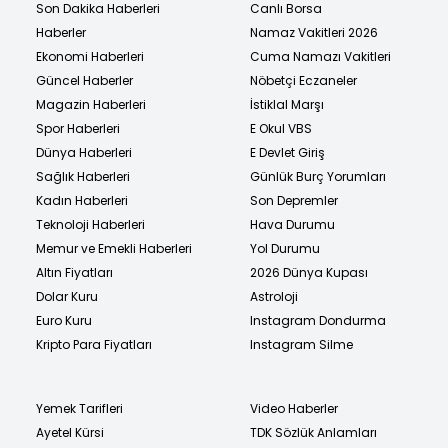
Son Dakika Haberleri
Canlı Borsa
Haberler
Namaz Vakitleri 2026
Ekonomi Haberleri
Cuma Namazı Vakitleri
Güncel Haberler
Nöbetçi Eczaneler
Magazin Haberleri
İstiklal Marşı
Spor Haberleri
E Okul VBS
Dünya Haberleri
E Devlet Giriş
Sağlık Haberleri
Günlük Burç Yorumları
Kadın Haberleri
Son Depremler
Teknoloji Haberleri
Hava Durumu
Memur ve Emekli Haberleri
Yol Durumu
Altın Fiyatları
2026 Dünya Kupası
Dolar Kuru
Astroloji
Euro Kuru
Instagram Dondurma
Kripto Para Fiyatları
Instagram Silme
Yemek Tarifleri
Video Haberler
Ayetel Kürsi
TDK Sözlük Anlamları