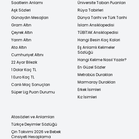
Saatlerin Anlamı
Üniversite Taban Puanları
Aşk Sözleri
Rüya Tabirleri
Günaydın Mesajları
Dünya Tarihi ve Türk Tarihi
Gram Altın
İslam Ansiklopedisi
Çeyrek Altın
TÜBİTAK Ansiklopedisi
Yarım Altın
Hangi Besin Kaç Kalori
Ata Altın
Eş Anlamlı Kelimeler
Sözlüğü
Cumhuriyet Altını
Hangi Kelime Nasıl Yazılır?
22 Ayar Bilezik
En Güzel Sözler
1 Dolar Kaç TL
Metrobüs Durakları
1 Euro Kaç TL
Marmaray Durakları
Canlı Maç Sonuçları
Erkek İsimleri
Süper Lig Puan Durumu
Kız İsimleri
Atasözleri ve Anlamları
Türkçe Deyimler Sözlüğü
Çin Takvimi 2026 ve Bebek
Cinsiyeti Hesaplama