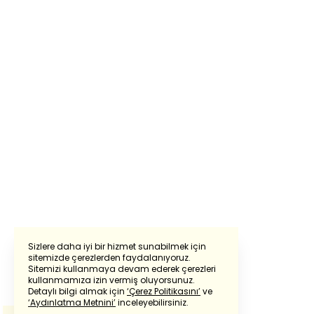
Sizlere daha iyi bir hizmet sunabilmek için
sitemizde çerezlerden faydalanıyoruz.
Sitemizi kullanmaya devam ederek çerezleri
Powered by
Translate
kullanmamıza izin vermiş oluyorsunuz.
Detaylı bilgi almak için
‘Çerez Politikasını’
ve
‘Aydınlatma Metnini’
inceleyebilirsiniz.