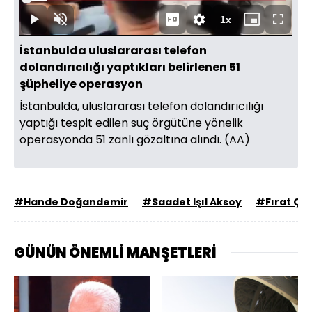
7.79%
Süre
1x
Oynat
Sesi
Oynatma
Mini
Tam
Aç
Hızı
oynatıcı
Ekran
İstanbulda uluslararası telefon
dolandırıcılığı yaptıkları belirlenen 51
şüpheliye operasyon
İstanbulda, uluslararası telefon dolandırıcılığı
yaptığı tespit edilen suç örgütüne yönelik
operasyonda 51 zanlı gözaltına alındı. (AA)
#Hande Doğandemir
#Saadet Işıl Aksoy
#Fırat Çel
GÜNÜN ÖNEMLİ MANŞETLERİ