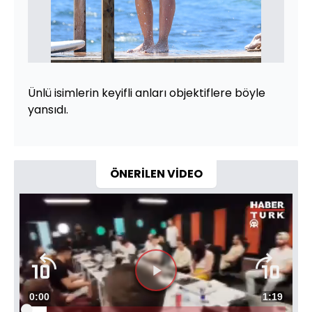
Ünlü isimlerin keyifli anları objektiflere böyle
yansıdı.
ÖNERİLEN VİDEO
Videoyu
Süre
0:00
Toplam
1:19
Oynat
Yüklendi
: