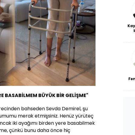
Kay
De
haf
a
bl
Fe
ERE BASABİLMEM BÜYÜK BİR GELİŞME"
ürecinden bahseden Sevda Demirel, şu
durumumu merak etmişsiniz. Henüz yürüteç
ncak iki ayağımı birden yere basabilmek
işme, çünkü bunu daha önce hiç