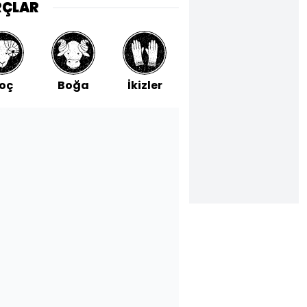
RÇLAR
oç
Boğa
İkizler
Yengeç
Aslan