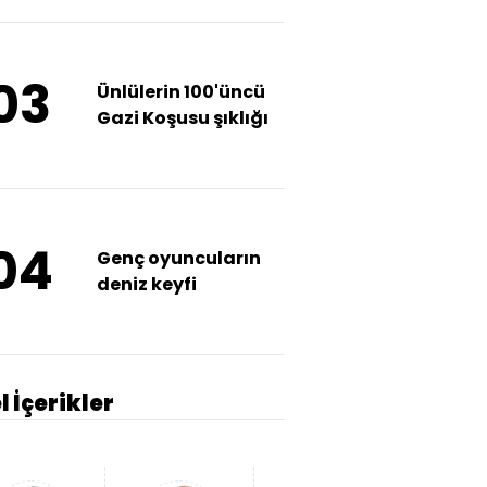
03
Ünlülerin 100'üncü
Gazi Koşusu şıklığı
04
Genç oyuncuların
deniz keyfi
l İçerikler