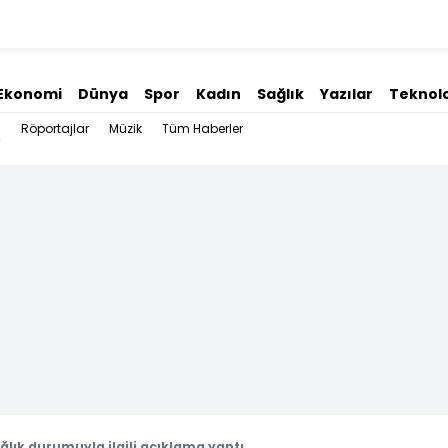
Ekonomi
Dünya
Spor
Kadın
Sağlık
Yazılar
Teknolo
Röportajlar
Müzik
Tüm Haberler
ğlık durumuyla ilgili açıklama yaptı