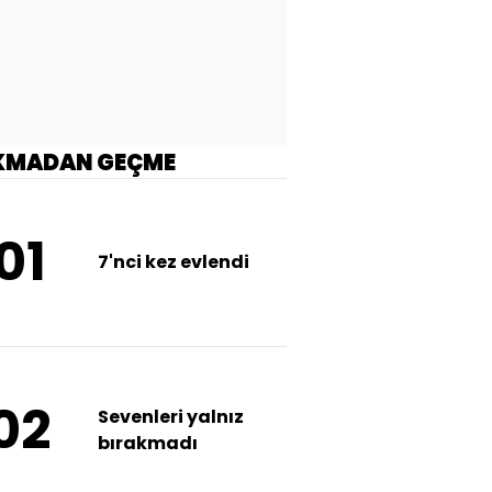
KMADAN GEÇME
01
7'nci kez evlendi
02
Sevenleri yalnız
bırakmadı