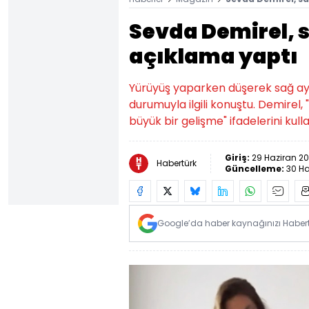
Sevda Demirel, s
açıklama yaptı
Yürüyüş yaparken düşerek sağ aya
durumuyla ilgili konuştu. Demirel,
büyük bir gelişme" ifadelerini kull
Giriş:
29 Haziran 20
Habertürk
Güncelleme:
30 Ha
Google’da haber kaynağınızı Habertü