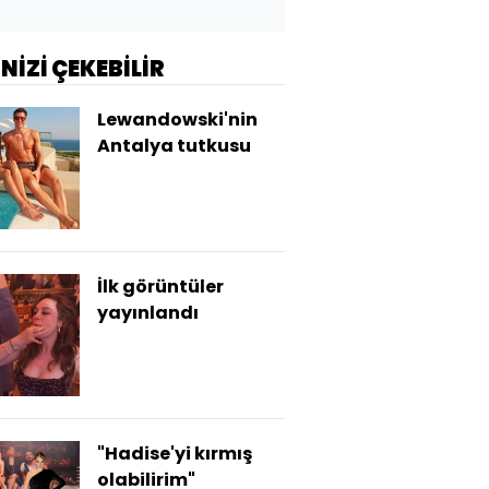
İNİZİ ÇEKEBİLİR
Lewandowski'nin
Antalya tutkusu
İlk görüntüler
yayınlandı
"Hadise'yi kırmış
olabilirim"