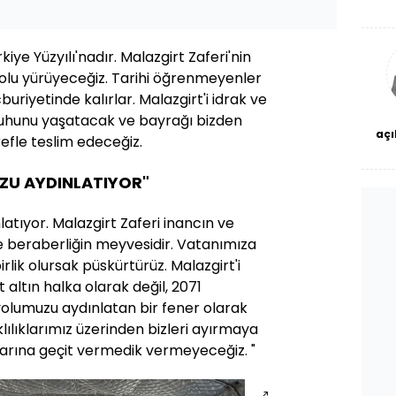
De
haf
a
bl
ye Yüzyılı'nadır. Malazgirt Zaferi'nin
yolu yürüyeceğiz. Tarihi öğrenmeyenler
iyetinde kalırlar. Malazgirt'i idrak ve
 ruhunu yaşatacak ve bayrağı bizden
açı
refle teslim edeceğiz.
çö
ZU AYDINLATIYOR"
atıyor. Malazgirt Zaferi inancın ve
 ve beraberliğin meyvesidir. Vatanımıza
irlik olursak püskürtürüz. Malazgirt'i
t altın halka olarak değil, 2071
yolumuzu aydınlatan bir fener olarak
ılıklarımız üzerinden bizleri ayırmaya
larına geçit vermedik vermeyeceğiz. "