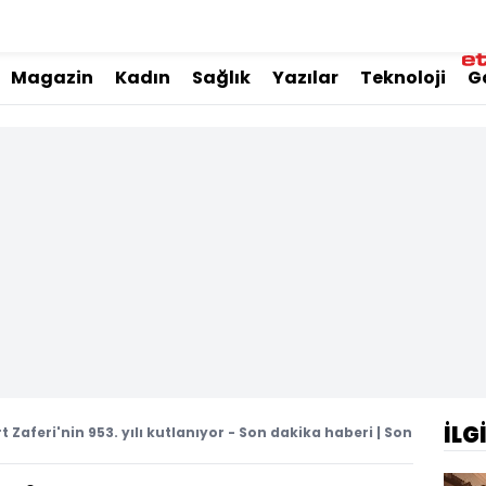
Magazin
Kadın
Sağlık
Yazılar
Teknoloji
G
İLG
t Zaferi'nin 953. yılı kutlanıyor - Son dakika haberi | Son