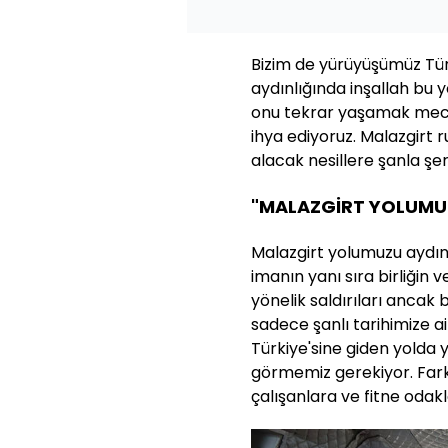
Bizim de yürüyüşümüz Türki
aydınlığında inşallah bu 
onu tekrar yaşamak mecbur
ihya ediyoruz. Malazgirt
alacak nesillere şanla şe
"MALAZGİRT YOLUMU
Malazgirt yolumuzu aydınl
imanın yanı sıra birliğin
yönelik saldırıları ancak b
sadece şanlı tarihimize ai
Türkiye'sine giden yolda 
görmemiz gerekiyor. Farkl
çalışanlara ve fitne odak