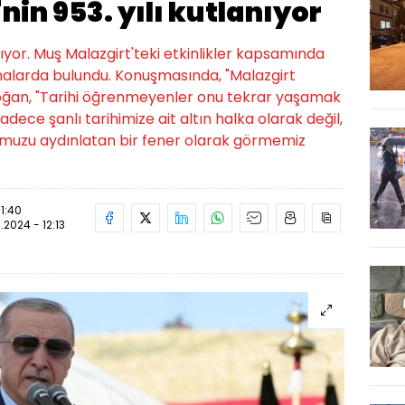
nin 953. yılı kutlanıyor
anıyor. Muş Malazgirt'teki etkinlikler kapsamında
larda bulundu. Konuşmasında, "Malazgirt
doğan, "Tarihi öğrenmeyenler onu tekrar yaşamak
adece şanlı tarihimize ait altın halka olarak değil,
lumuzu aydınlatan bir fener olarak görmemiz
11:40
.2024 - 12:13