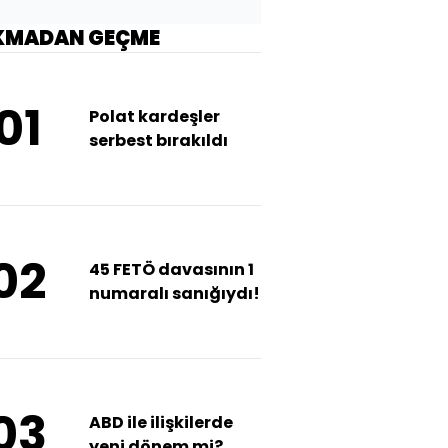
KMADAN GEÇME
01
Polat kardeşler
serbest bırakıldı
02
45 FETÖ davasının 1
numaralı sanığıydı!
03
ABD ile ilişkilerde
yeni dönem mi?