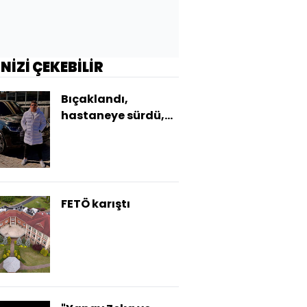
İNİZİ ÇEKEBİLİR
Bıçaklandı,
hastaneye sürdü,
kurtarılamadı!
FETÖ karıştı