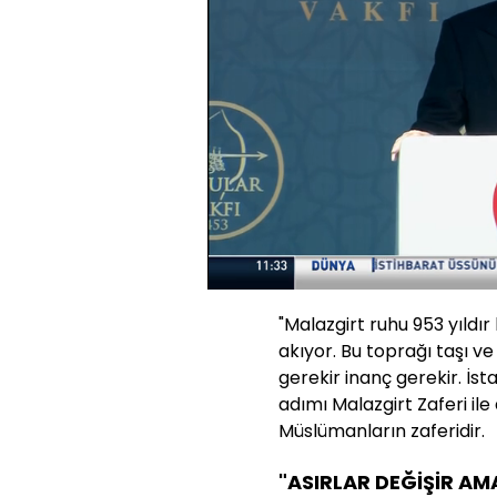
Yüklendi
:
3.68%
Sesi
Aç
"Malazgirt ruhu 953 yıldır
akıyor. Bu toprağı taşı v
gerekir inanç gerekir. İst
adımı Malazgirt Zaferi ile 
Müslümanların zaferidir.
"ASIRLAR DEĞİŞİR AM