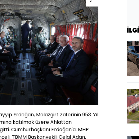
İLG
ip Erdoğan, Malazgirt Zaferinin 953. Yıl
ına katılmak üzere Ahlattan
e gitti. Cumhurbaşkanı Erdoğan'a; MHP
çeli, TBMM Başkanvekili Celal Adan,