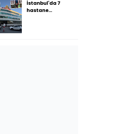
İstanbul'da 7
hastane
mühürlenip
tabelaları indirildi!