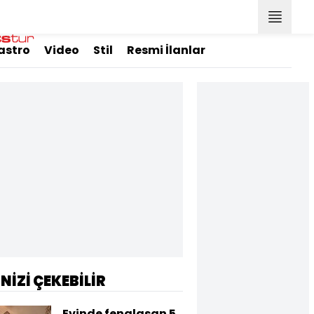
astro
Video
Stil
Resmi İlanlar
İNİZİ ÇEKEBİLİR
Evinde fenalaşan 5