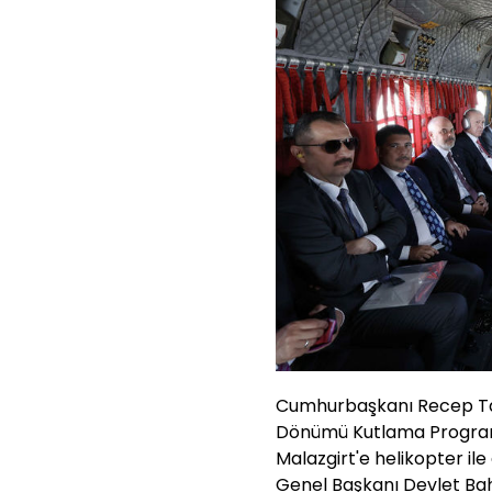
Cumhurbaşkanı Recep Tayy
Dönümü Kutlama Program
Malazgirt'e helikopter il
Genel Başkanı Devlet Bah