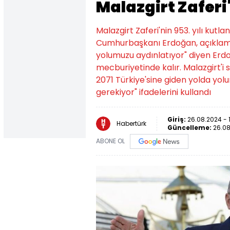
Malazgirt Zaferi'
Malazgirt Zaferi'nin 953. yılı kutl
Cumhurbaşkanı Erdoğan, açıklama
yolumuzu aydınlatıyor" diyen Er
mecburiyetinde kalır. Malazgirt'i s
2071 Türkiye'sine giden yolda yo
gerekiyor" ifadelerini kullandı
Giriş:
26.08.2024 - 
Habertürk
Güncelleme:
26.08
ABONE OL