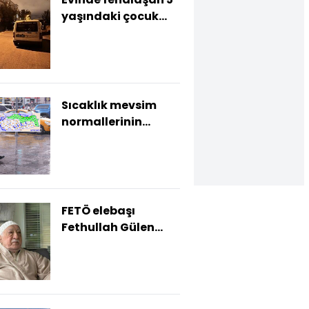
yaşındaki çocuk
öldü
Sıcaklık mevsim
normallerinin
altında! 4 bölgede
sağanak ve kar!
FETÖ elebaşı
Fethullah Gülen
öldü!