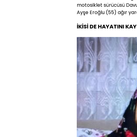
motosiklet sürücüsü Davut
Ayşe Eroğlu (55) ağır yar
İKİSİ DE HAYATINI KA