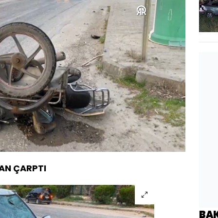
Yüklendi
:
80.12%
Oynatma
1080
Hızı
AN ÇARPTI
BA