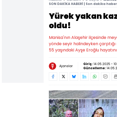
SON DAKİKA HABERİ | Son dakika haber
Yürek yakan kaz
oldu!
Manisa'nın Alaşehir ilçesinde mey
yönde seyir halindeyken çarptığı 
55 yaşındaki Ayşe Eroğlu hayatını
Giriş:
14.05.2025 - 10
Ajanslar
Güncelleme:
14.05.