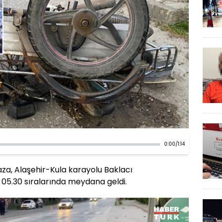
0:00
/
1:14
za, Alaşehir-Kula karayolu Baklacı
 05.30 sıralarında meydana geldi.