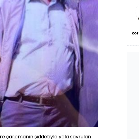
bl
kor
re çarpmanın şiddetiyle yola savrulan