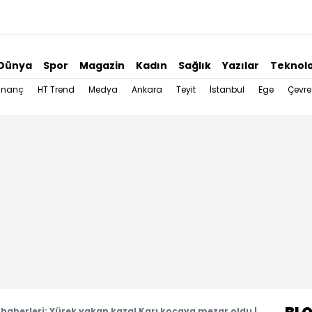
Dünya
Spor
Magazin
Kadın
Sağlık
Yazılar
Teknolo
İnanç
HT Trend
Medya
Ankara
Teyit
İstanbul
Ege
Çevre
haberleri: Yürek yakan kaza! Karı kocaya mezar oldu |