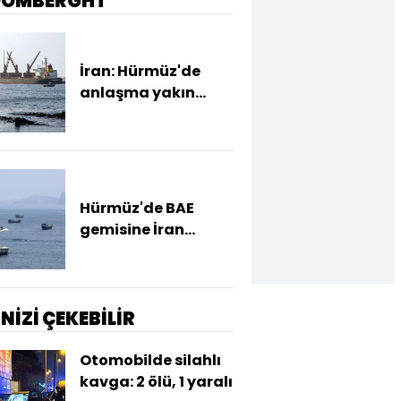
OOMBERGHT
İran: Hürmüz'de
anlaşma yakın
ancak şartlar
yerine gelmeli
Hürmüz'de BAE
gemisine İran
saldırısı
İNİZİ ÇEKEBİLİR
Otomobilde silahlı
kavga: 2 ölü, 1 yaralı