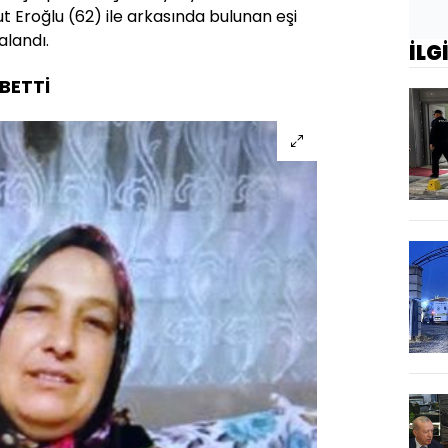
 Eroğlu (62) ile arkasında bulunan eşi
alandı.
İLG
YBETTİ