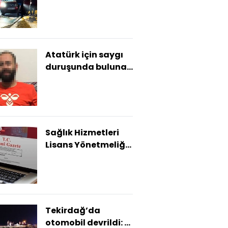
Atatürk için saygı
duruşunda bulunan
vatandaşlarla alay
etmişti; gözaltına
alındı
Sağlık Hizmetleri
Lisans Yönetmeliği,
Resmi Gazete'de
Tekirdağ’da
otomobil devrildi: 1