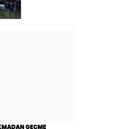
ölü, 1 yaralı
KMADAN GEÇME