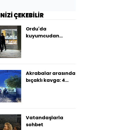
İNİZİ ÇEKEBİLİR
Ordu'da
kuyumcudan
hırsızlık iddiası
Akrabalar arasında
bıçaklı kavga: 4
yaralı
Vatandaşlarla
sohbet