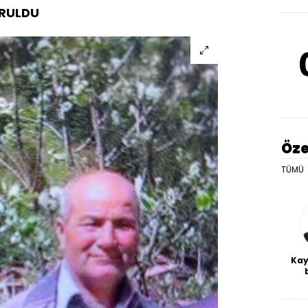
VRULDU
Öze
TÜMÜ
Kay
De
haf
a