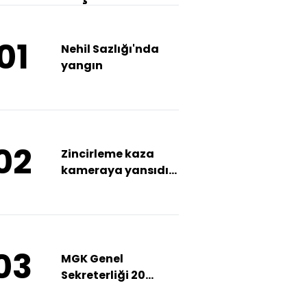
01
Nehil Sazlığı'nda
yangın
02
Zincirleme kaza
kameraya yansıdı:
2 ölü, 2 yaralı
03
MGK Genel
Sekreterliği 20
uzman yardımcısı