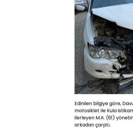
Edinilen bilgiye göre, Dav
motosiklet ile Kula istik
ilerleyen M.A. (61) yönet
arkadan çarptı.