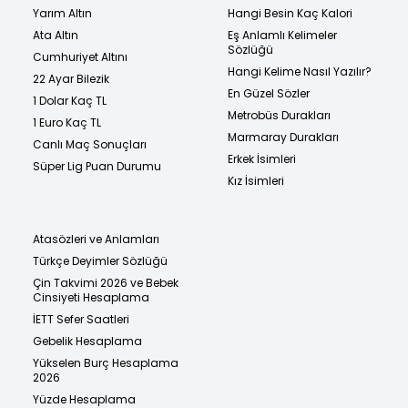
Yarım Altın
Hangi Besin Kaç Kalori
Ata Altın
Eş Anlamlı Kelimeler
Sözlüğü
Cumhuriyet Altını
Hangi Kelime Nasıl Yazılır?
22 Ayar Bilezik
En Güzel Sözler
1 Dolar Kaç TL
Metrobüs Durakları
1 Euro Kaç TL
Marmaray Durakları
Canlı Maç Sonuçları
Erkek İsimleri
Süper Lig Puan Durumu
Kız İsimleri
Atasözleri ve Anlamları
Türkçe Deyimler Sözlüğü
Çin Takvimi 2026 ve Bebek
Cinsiyeti Hesaplama
İETT Sefer Saatleri
Gebelik Hesaplama
Yükselen Burç Hesaplama
2026
Yüzde Hesaplama