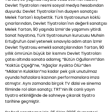
Devlet Tiyatroları resmi sosyal medya hesabından
duyurdu: Devlet Tiyatroları'nın duayen sanatçısı
Melek Tartan'ı kaybettik. Türk tiyatrosunun köklü
çınarlarından, Devlet Tiyatroları'nın değerli sanatçısı
Melek Tartan, 90 yaşında İzmir’de yaşamını yitirdi.
Sanat hayatına, Türk tiyatrosunun kurucusu Muhsin
Ertuğrul’un özel yetenek sınavıyla adım atan İzmir
Devlet Tiyatrosu emekli sanatçılarından Tartan, 90
yıllık ömrünün büyük bir kısmını Devlet Tiyatroları
çatısı altında sanata adamış; “Bütün Oğullarım”dan
“Kaktüs Çiçeği”ne, “Ağaçlar Ayakta Ölür”den
“Midas’ın Kulakları”na kadar pek çok unutulmaz
oyunda hafızalara kazınan performanslara imza
atmıştır. Aynı zamanda birçok TV dizisi ve sinema
filminde rol alan sanatçı; TRT’nin ilk canlı yayın
tiyatro etkinliğinde de sahneye çıkarak tiyatro
tarihine geçmiştir.