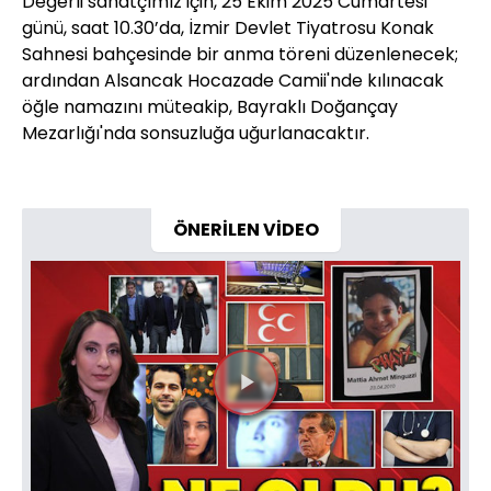
Değerli sanatçımız için, 25 Ekim 2025 Cumartesi
günü, saat 10.30’da, İzmir Devlet Tiyatrosu Konak
Sahnesi bahçesinde bir anma töreni düzenlenecek;
ardından Alsancak Hocazade Camii'nde kılınacak
öğle namazını müteakip, Bayraklı Doğançay
Mezarlığı'nda sonsuzluğa uğurlanacaktır.
ÖNERİLEN VİDEO
Videoyu
Oynat