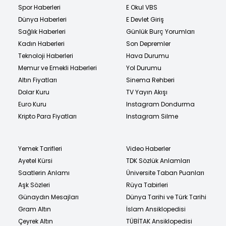
Spor Haberleri
E Okul VBS
Dünya Haberleri
E Devlet Giriş
Sağlık Haberleri
Günlük Burç Yorumları
Kadın Haberleri
Son Depremler
Teknoloji Haberleri
Hava Durumu
Memur ve Emekli Haberleri
Yol Durumu
Altın Fiyatları
Sinema Rehberi
Dolar Kuru
TV Yayın Akışı
Euro Kuru
Instagram Dondurma
Kripto Para Fiyatları
Instagram Silme
Yemek Tarifleri
Video Haberler
Ayetel Kürsi
TDK Sözlük Anlamları
Saatlerin Anlamı
Üniversite Taban Puanları
Aşk Sözleri
Rüya Tabirleri
Günaydın Mesajları
Dünya Tarihi ve Türk Tarihi
Gram Altın
İslam Ansiklopedisi
Çeyrek Altın
TÜBİTAK Ansiklopedisi