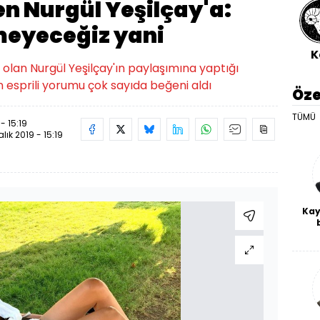
n Nurgül Yeşilçay'a:
meyeceğiz yani
K
 olan Nurgül Yeşilçay'ın paylaşımına yaptığı
 esprili yorumu çok sayıda beğeni aldı
Öze
TÜMÜ
- 15:19
lık 2019 - 15:19
Kay
De
haf
a
bl