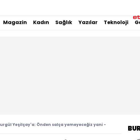
Magazin
Kadın
Sağlık
Yazılar
Teknoloji
G
rgül Yeşilçay'a: Önden salça yemeyeceğiz yani -
BU