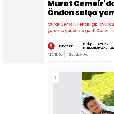
Murat Cemcir'de
Önden salça ye
Murat Cemcir, kendisi gibi oyuncu
yorumla gündeme geldi. Cemcir'in
Giriş:
20 Aralık 2019 
Habertürk
Güncelleme:
20 Ara
ABONE OL
1