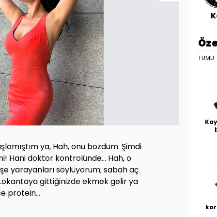
K
Öze
TÜMÜ
Kay
De
aşlamıştım ya, Hah, onu bozdum. Şimdi
haf
a
i! Hani doktor kontrolünde... Hah, o
bl
 işe yarayanları söylüyorum; sabah aç
 Lokantaya gittiğinizde ekmek gelir ya
 protein...
kor