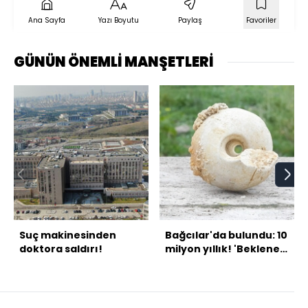
Ana Sayfa
Yazı Boyutu
Paylaş
Favoriler
GÜNÜN ÖNEMLİ MANŞETLERİ
Suç makinesinden
Bağcılar'da bulundu: 10
doktora saldırı!
milyon yıllık! 'Beklenen
Marmara depremine
ilişkin ipuçları veriyor'