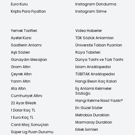
Euro Kuru
Instagram Dondurma
Kripto Para Fiyatları
Instagram Silme
Yemek Tarifleri
Video Haberler
Ayetel Kürsi
TDK Sözlük Anlamları
Saatlerin Anlamı
Üniversite Taban Puanları
Aşk Sözleri
Rüya Tabirleri
Günaydın Mesajları
Dünya Tarihi ve Türk Tarihi
Gram Altın
İslam Ansiklopedisi
Çeyrek Altın
TÜBİTAK Ansiklopedisi
Yarım Altın
Hangi Besin Kaç Kalori
Ata Altın
Eş Anlamlı Kelimeler
Sözlüğü
Cumhuriyet Altını
Hangi Kelime Nasıl Yazılır?
22 Ayar Bilezik
En Güzel Sözler
1 Dolar Kaç TL
Metrobüs Durakları
1 Euro Kaç TL
Marmaray Durakları
Canlı Maç Sonuçları
Erkek İsimleri
Süper Lig Puan Durumu