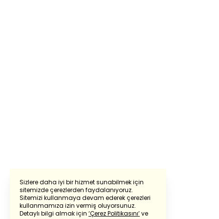
Sizlere daha iyi bir hizmet sunabilmek için
sitemizde çerezlerden faydalanıyoruz.
Sitemizi kullanmaya devam ederek çerezleri
Powered by
Translate
kullanmamıza izin vermiş oluyorsunuz.
Detaylı bilgi almak için
‘Çerez Politikasını’
ve