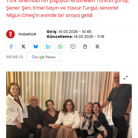
Türk Sineması'nın yaşayan efsaneleri Türkan Şoray,
Şener Şen, Emel Sayın ve Yavuz Turgul, senarist
Nilgün Öneş'in evinde bir araya geldi
Giriş:
14.03.2026 - 10:45
Habertürk
Güncelleme:
14.03.2026 - 11:16
ABONE OL