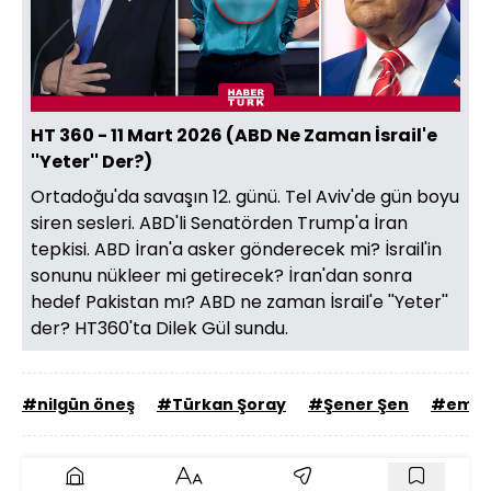
Videoyu
Oynat
HT 360 - 11 Mart 2026 (ABD Ne Zaman İsrail'e
''Yeter'' Der?)
Ortadoğu'da savaşın 12. günü. Tel Aviv'de gün boyu
siren sesleri. ABD'li Senatörden Trump'a İran
tepkisi. ABD İran'a asker gönderecek mi? İsrail'in
sonunu nükleer mi getirecek? İran'dan sonra
hedef Pakistan mı? ABD ne zaman İsrail'e ''Yeter''
der? HT360'ta Dilek Gül sundu.
#nilgün öneş
#Türkan Şoray
#Şener Şen
#emel 