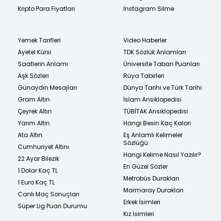
Kripto Para Fiyatları
Instagram Silme
Yemek Tarifleri
Video Haberler
Ayetel Kürsi
TDK Sözlük Anlamları
Saatlerin Anlamı
Üniversite Taban Puanları
Aşk Sözleri
Rüya Tabirleri
Günaydın Mesajları
Dünya Tarihi ve Türk Tarihi
Gram Altın
İslam Ansiklopedisi
Çeyrek Altın
TÜBİTAK Ansiklopedisi
Yarım Altın
Hangi Besin Kaç Kalori
Ata Altın
Eş Anlamlı Kelimeler
Sözlüğü
Cumhuriyet Altını
Hangi Kelime Nasıl Yazılır?
22 Ayar Bilezik
En Güzel Sözler
1 Dolar Kaç TL
Metrobüs Durakları
1 Euro Kaç TL
Marmaray Durakları
Canlı Maç Sonuçları
Erkek İsimleri
Süper Lig Puan Durumu
Kız İsimleri