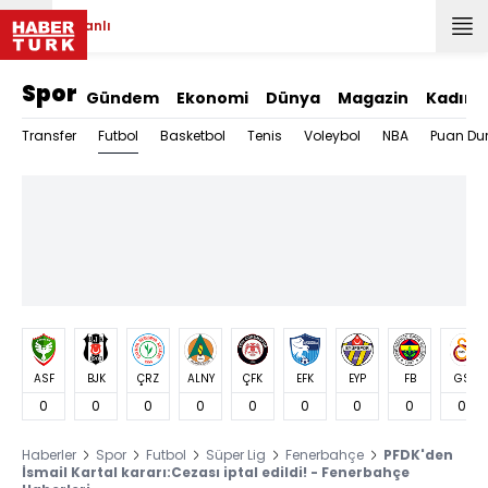
Canlı
Spor
Gündem
Ekonomi
Dünya
Magazin
Kadın
Futbol
Transfer
Basketbol
Tenis
Voleybol
NBA
Puan Du
ASF
BJK
ÇRZ
ALNY
ÇFK
EFK
EYP
FB
GS
0
0
0
0
0
0
0
0
0
Haberler
Spor
Futbol
Süper Lig
Fenerbahçe
PFDK'den
İsmail Kartal kararı:Cezası iptal edildi! - Fenerbahçe