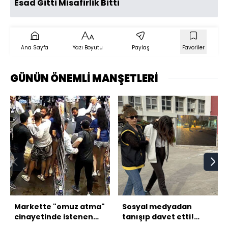
Esad Gitti Misafirlik Bitti
Ana Sayfa
Yazı Boyutu
Paylaş
Favoriler
GÜNÜN ÖNEMLİ MANŞETLERİ
Markette "omuz atma"
Sosyal medyadan
cinayetinde istenen
tanışıp davet etti!
cezalar açıklandı!
Sevgilisi öldürdü!