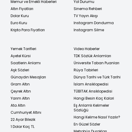
Memur ve Emekli Haberleri
Yol Durumu
Altın Fiyatları
Sinema Rehberi
Dolar Kuru
TV Yayın Akışı
Euro Kuru
Instagram Dondurma
Kripto Para Fiyatları
Instagram Silme
Yemek Tarifleri
Video Haberler
Ayetel Kürsi
TDK Sözlük Anlamları
Saatlerin Anlamı
Üniversite Taban Puanları
Aşk Sözleri
Rüya Tabirleri
Günaydın Mesajları
Dünya Tarihi ve Türk Tarihi
Gram Altın
İslam Ansiklopedisi
Çeyrek Altın
TÜBİTAK Ansiklopedisi
Yarım Altın
Hangi Besin Kaç Kalori
Ata Altın
Eş Anlamlı Kelimeler
Sözlüğü
Cumhuriyet Altını
Hangi Kelime Nasıl Yazılır?
22 Ayar Bilezik
En Güzel Sözler
1 Dolar Kaç TL
Metrobüs Durakları