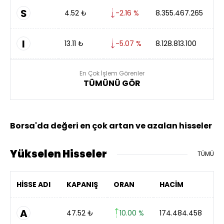
S
4.52
₺
-2.16 %
8.355.467.265
I
13.11
₺
-5.07 %
8.128.813.100
En Çok İşlem Görenler
TÜMÜNÜ GÖR
Borsa'da değeri en çok artan ve azalan hisseler
Yükselen Hisseler
TÜMÜ
HİSSE ADI
KAPANIŞ
ORAN
HACİM
A
47.52
₺
10.00 %
174.484.458