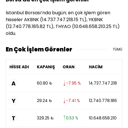
İstanbul Borsası’nda bugün; en çok işlem gören
hisseler AKBNK (14.737.747.218.15 TL), YKBNK
(12.740.778.185.82 TL), THYAO (10.648.658.210.25 TL)
oldu.
En Çok İşlem Görenler
TÜMÜ
HİSSE ADI
KAPANIŞ
ORAN
HACİM
A
60.80
₺
-7.95 %
14.737.747.218
Y
29.24
₺
-7.41 %
12.740.778.186
T
329.25
₺
0.53 %
10.648.658.210