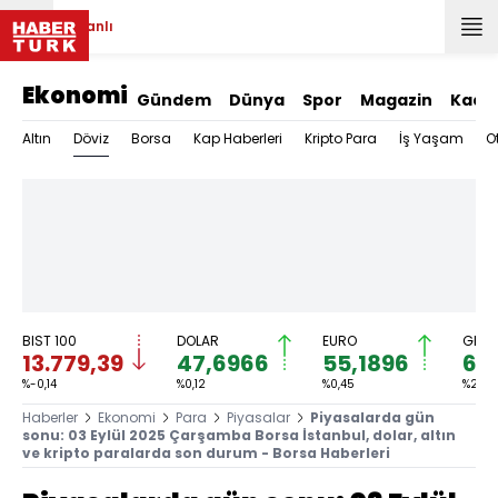
Canlı
Ekonomi
Gündem
Dünya
Spor
Magazin
Kadı
Döviz
Altın
Borsa
Kap Haberleri
Kripto Para
İş Yaşam
O
BIST 100
DOLAR
EURO
GRAM
13.779,39
47,6966
55,1896
6.
%-0,14
%0,12
%0,45
%2,59
Haberler
Ekonomi
Para
Piyasalar
Piyasalarda gün
sonu: 03 Eylül 2025 Çarşamba Borsa İstanbul, dolar, altın
ve kripto paralarda son durum - Borsa Haberleri