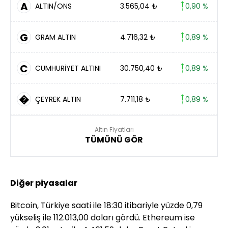
A
ALTIN/ONS
3.565,04
₺
0,90 %
G
GRAM ALTIN
4.716,32
₺
0,89 %
C
CUMHURİYET ALTINI
30.750,40
₺
0,89 %
�
ÇEYREK ALTIN
7.711,18
₺
0,89 %
Altın Fiyatları
TÜMÜNÜ GÖR
Diğer piyasalar
Bitcoin, Türkiye saati ile 18:30 itibariyle yüzde 0,79
yükseliş ile 112.013,00 doları gördü. Ethereum ise