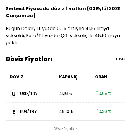
Serbest Piyasada döviz fiyatları (03 Eylül 2025
Çarşamba)
Bugün Dolar/TL yüzde 0,05 artış ile 41,16 liraya
yükseldi, Euro/TL yüzde 0,36 yükseliş ile 48,10 liraya
geldi.
Döviz Fiyatları
TÜMÜ
DÖVİZ
KAPANIŞ
ORAN
U
USD/TRY
41,16
₺
0,05 %
E
EUR/TRY
48,10
₺
0,36 %
Döviz Fiyatları