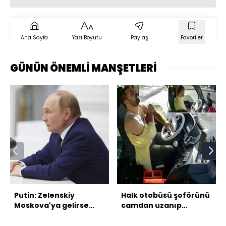
Ana Sayfa
Yazı Boyutu
Paylaş
Favoriler
GÜNÜN ÖNEMLİ MANŞETLERİ
Putin: Zelenskiy
Halk otobüsü şoförünü
Moskova'ya gelirse
camdan uzanıp
görüşürüm
bıçakladı!