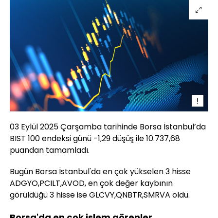
03 Eylül 2025 Çarşamba tarihinde Borsa İstanbul’da
BIST 100 endeksi günü -1,29 düşüş ile 10.737,68
puandan tamamladı.
Bugün Borsa İstanbul'da en çok yükselen 3 hisse
ADGYO,PCILT,AVOD, en çok değer kaybının
görüldüğü 3 hisse ise GLCVY,QNBTR,SMRVA oldu.
Borsa'da en çok işlem görenler