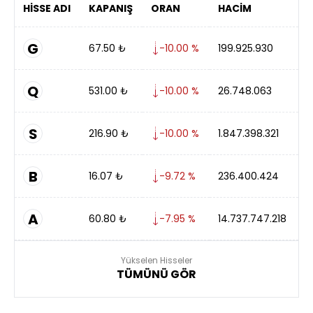
HİSSE ADI
KAPANIŞ
ORAN
HACİM
G
67.50
₺
-10.00 %
199.925.930
Q
531.00
₺
-10.00 %
26.748.063
S
216.90
₺
-10.00 %
1.847.398.321
B
16.07
₺
-9.72 %
236.400.424
A
60.80
₺
-7.95 %
14.737.747.218
Yükselen Hisseler
TÜMÜNÜ GÖR