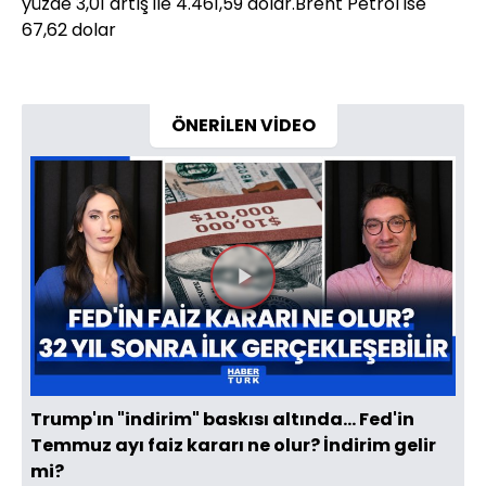
yüzde 3,01 artış ile 4.461,59 dolar.Brent Petrol ise
67,62 dolar
ÖNERİLEN VİDEO
Videoyu
Oynat
Trump'ın "indirim" baskısı altında... Fed'in
Temmuz ayı faiz kararı ne olur? İndirim gelir
mi?