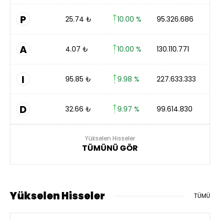
P
25.74
₺
10.00 %
95.326.686
A
4.07
₺
10.00 %
130.110.771
I
95.85
₺
9.98 %
227.633.333
D
32.66
₺
9.97 %
99.614.830
Yükselen Hisseler
TÜMÜNÜ GÖR
Yükselen Hisseler
TÜMÜ