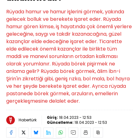
Rüyada hamur ve hamur işlerini görmek, yakında
gelecek bolluk ve berekete işaret eder. Rüyada
hamur gören kimse, iş hayatında çok önemli yerlere
geleceğine, saygı ve takdir kazanacağına, güzel
kazançlar elde edeceğine işaret eder. Ticarette
elde edilecek önemli kazançlar ile birlikte tüm
maddi ve manevi sorunların ortadan kalkması
olarak yorumlanır. Rüyada börek pişirmek ne
anlama gelir? Rüyada börek görmek, âlim İbn-i
Şirin'in zikrettiği gibi, geniş rızka, bol mala, bol hayra
ve her şeyde berekete işaret eder. Ayrıca rüyada
pastanede börek görmek, arzuların, emellerin
gerçekleşmesine delalet eder.
Giriş:
18.04.2023 - 12:53
Habertürk
Güncelleme:
18.04.2023 - 12:53