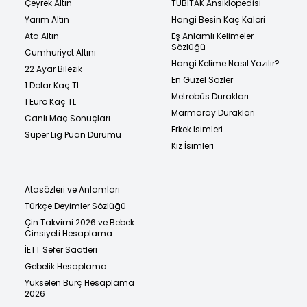
Çeyrek Altın
TÜBİTAK Ansiklopedisi
Yarım Altın
Hangi Besin Kaç Kalori
Ata Altın
Eş Anlamlı Kelimeler
Sözlüğü
Cumhuriyet Altını
Hangi Kelime Nasıl Yazılır?
22 Ayar Bilezik
En Güzel Sözler
1 Dolar Kaç TL
Metrobüs Durakları
1 Euro Kaç TL
Marmaray Durakları
Canlı Maç Sonuçları
Erkek İsimleri
Süper Lig Puan Durumu
Kız İsimleri
Atasözleri ve Anlamları
Türkçe Deyimler Sözlüğü
Çin Takvimi 2026 ve Bebek
Cinsiyeti Hesaplama
İETT Sefer Saatleri
Gebelik Hesaplama
Yükselen Burç Hesaplama
2026