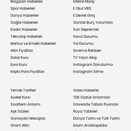
Magazin Haberleri
İstiklal Marşı
Spor Haberleri
E Okul VBS
Dünya Haberleri
E Devlet Giriş
Sağlık Haberleri
Günlük Burç Yorumları
Kadın Haberleri
Son Depremler
Teknoloji Haberleri
Hava Durumu
Memur ve Emekli Haberleri
Yol Durumu
Altın Fiyatları
Sinema Rehberi
Dolar Kuru
TV Yayın Akışı
Euro Kuru
Instagram Dondurma
Kripto Para Fiyatları
Instagram Silme
Yemek Tarifleri
Video Haberler
Ayetel Kürsi
TDK Sözlük Anlamları
Saatlerin Anlamı
Üniversite Taban Puanları
Aşk Sözleri
Rüya Tabirleri
Günaydın Mesajları
Dünya Tarihi ve Türk Tarihi
Gram Altın
İslam Ansiklopedisi