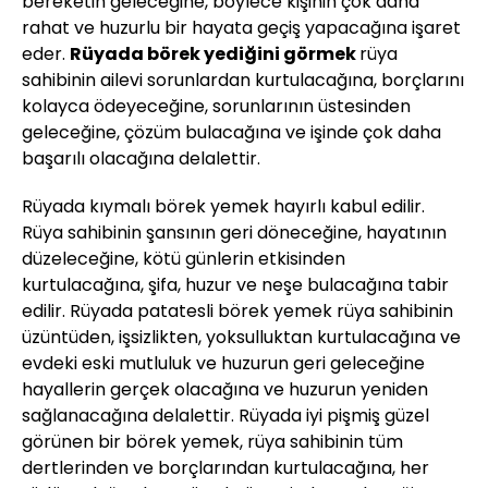
bereketin geleceğine, böylece kişinin çok daha
rahat ve huzurlu bir hayata geçiş yapacağına işaret
eder.
Rüyada börek yediğini görmek
rüya
sahibinin ailevi sorunlardan kurtulacağına, borçlarını
kolayca ödeyeceğine, sorunlarının üstesinden
geleceğine, çözüm bulacağına ve işinde çok daha
başarılı olacağına delalettir.
Rüyada kıymalı börek yemek hayırlı kabul edilir.
Rüya sahibinin şansının geri döneceğine, hayatının
düzeleceğine, kötü günlerin etkisinden
kurtulacağına, şifa, huzur ve neşe bulacağına tabir
edilir. Rüyada patatesli börek yemek rüya sahibinin
üzüntüden, işsizlikten, yoksulluktan kurtulacağına ve
evdeki eski mutluluk ve huzurun geri geleceğine
hayallerin gerçek olacağına ve huzurun yeniden
sağlanacağına delalettir. Rüyada iyi pişmiş güzel
görünen bir börek yemek, rüya sahibinin tüm
dertlerinden ve borçlarından kurtulacağına, her