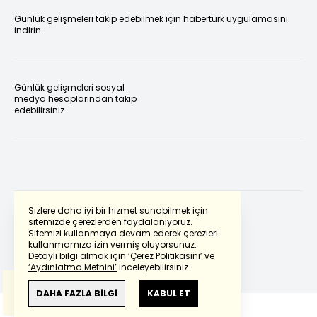
Günlük gelişmeleri takip edebilmek için habertürk uygulamasını
indirin
Günlük gelişmeleri sosyal
medya hesaplarından takip
edebilirsiniz.
Sizlere daha iyi bir hizmet sunabilmek için
sitemizde çerezlerden faydalanıyoruz.
Sitemizi kullanmaya devam ederek çerezleri
Powered by
Translate
kullanmamıza izin vermiş oluyorsunuz.
Detaylı bilgi almak için
‘Çerez Politikasını’
ve
‘Aydınlatma Metnini’
inceleyebilirsiniz.
Bu çeviride
Google Translete
kullanılmıştır.
Anlam ve çeviri hatalarından
haberturk.com
DAHA FAZLA BİLGİ
KABUL ET
sorumlu değildir.