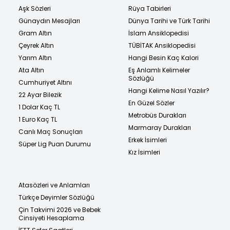
Aşk Sözleri
Rüya Tabirleri
Günaydın Mesajları
Dünya Tarihi ve Türk Tarihi
Gram Altın
İslam Ansiklopedisi
Çeyrek Altın
TÜBİTAK Ansiklopedisi
Yarım Altın
Hangi Besin Kaç Kalori
Ata Altın
Eş Anlamlı Kelimeler
Sözlüğü
Cumhuriyet Altını
Hangi Kelime Nasıl Yazılır?
22 Ayar Bilezik
En Güzel Sözler
1 Dolar Kaç TL
Metrobüs Durakları
1 Euro Kaç TL
Marmaray Durakları
Canlı Maç Sonuçları
Erkek İsimleri
Süper Lig Puan Durumu
Kız İsimleri
Atasözleri ve Anlamları
Türkçe Deyimler Sözlüğü
Çin Takvimi 2026 ve Bebek
Cinsiyeti Hesaplama