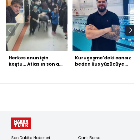
Herkes onun için
Kuruçeşme'deki cansız
koştu... Atlas'ın son anı
beden Rus yüzücüye
kamerada!
ait çıktı!
Son Dakika Haberleri
Canlı Borsa