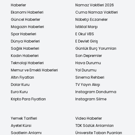
Haberler
Namaz Vakitleri 2026
Ekonomi Haberleri
Cuma Namazı Vakitleri
Güncel Haberler
Nöbetçi Eczaneler
Magazin Haberleri
İstiklal Marşı
Spor Haberleri
E Okul VBS
Dünya Haberleri
E Devlet Giriş
Sağlık Haberleri
Günlük Burç Yorumları
Kadın Haberleri
Son Depremler
Teknoloji Haberleri
Hava Durumu
Memur ve Emekli Haberleri
Yol Durumu
Altın Fiyatları
Sinema Rehberi
Dolar Kuru
TV Yayın Akışı
Euro Kuru
Instagram Dondurma
Kripto Para Fiyatları
Instagram Silme
Yemek Tarifleri
Video Haberler
Ayetel Kürsi
TDK Sözlük Anlamları
Saatlerin Anlamı
Üniversite Taban Puanları