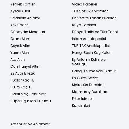
Yemek Tarifleri
Video Haberler
Ayetel Kürsi
TDK Sözlük Anlamları
Saatlerin Anlamı
Üniversite Taban Puanları
Aşk Sözleri
Rüya Tabirleri
Günaydın Mesajları
Dünya Tarihi ve Türk Tarihi
Gram Altın
İslam Ansiklopedisi
Çeyrek Altın
TÜBİTAK Ansiklopedisi
Yarım Altın
Hangi Besin Kaç Kalori
Ata Altın
Eş Anlamlı Kelimeler
Sözlüğü
Cumhuriyet Altını
Hangi Kelime Nasıl Yazılır?
22 Ayar Bilezik
En Güzel Sözler
1 Dolar Kaç TL
Metrobüs Durakları
1 Euro Kaç TL
Marmaray Durakları
Canlı Maç Sonuçları
Erkek İsimleri
Süper Lig Puan Durumu
Kız İsimleri
Atasözleri ve Anlamları