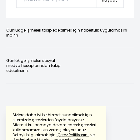
Günlük gelişmeleri takip edebilmek için habertürk uygulamasını
indirin
Günlük gelişmeleri sosyal
medya hesaplarından takip
edebilirsiniz.
Sizlere daha iyi bir hizmet sunabilmek için
sitemizde çerezlerden faydalanıyoruz.
Sitemizi kullanmaya devam ederek çerezleri
Powered by
Translate
kullanmamıza izin vermiş oluyorsunuz.
Detaylı bilgi almak için
‘Çerez Politikasını’
ve
‘Aydınlatma Metnini’
inceleyebilirsiniz.