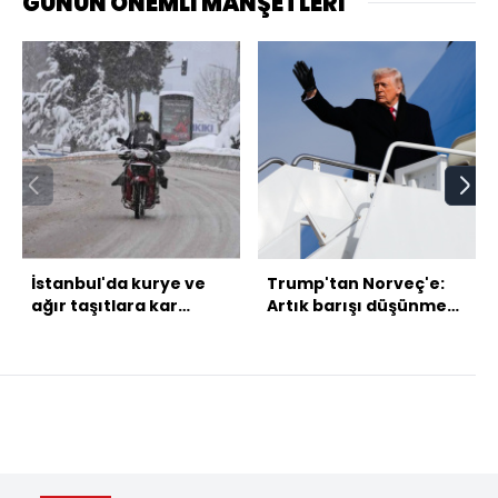
GÜNÜN ÖNEMLİ MANŞETLERİ
İstanbul'da kurye ve
Trump'tan Norveç'e:
ağır taşıtlara kar
Artık barışı düşünmek
yasağı!
zorunda
hissetmiyorum