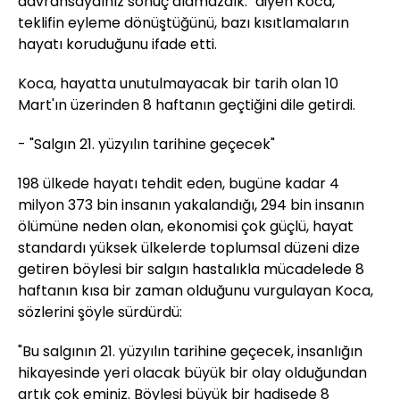
davransaydınız sonuç alamazdık." diyen Koca,
teklifin eyleme dönüştüğünü, bazı kısıtlamaların
hayatı koruduğunu ifade etti.
Koca, hayatta unutulmayacak bir tarih olan 10
Mart'ın üzerinden 8 haftanın geçtiğini dile getirdi.
- "Salgın 21. yüzyılın tarihine geçecek"
198 ülkede hayatı tehdit eden, bugüne kadar 4
milyon 373 bin insanın yakalandığı, 294 bin insanın
ölümüne neden olan, ekonomisi çok güçlü, hayat
standardı yüksek ülkelerde toplumsal düzeni dize
getiren böylesi bir salgın hastalıkla mücadelede 8
haftanın kısa bir zaman olduğunu vurgulayan Koca,
sözlerini şöyle sürdürdü:
"Bu salgının 21. yüzyılın tarihine geçecek, insanlığın
hikayesinde yeri olacak büyük bir olay olduğundan
artık çok eminiz. Böylesi büyük bir hadisede 8