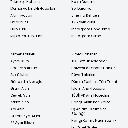
Teknoloji Haberleri
Hava Durumu
Memur ve Emekli Haberleri
Yol Durumu
Altın Fiyatları
Sinema Rehberi
Dolar Kuru
TV Yayın Akışı
Euro Kuru
Instagram Dondurma
Kripto Para Fiyatları
Instagram Silme
Yemek Tarifleri
Video Haberler
Ayetel Kürsi
TDK Sözlük Anlamları
Saatlerin Anlamı
Üniversite Taban Puanları
Aşk Sözleri
Rüya Tabirleri
Günaydın Mesajları
Dünya Tarihi ve Türk Tarihi
Gram Altın
İslam Ansiklopedisi
Çeyrek Altın
TÜBİTAK Ansiklopedisi
Yarım Altın
Hangi Besin Kaç Kalori
Ata Altın
Eş Anlamlı Kelimeler
Sözlüğü
Cumhuriyet Altını
Hangi Kelime Nasıl Yazılır?
22 Ayar Bilezik
En Güzel Sözler