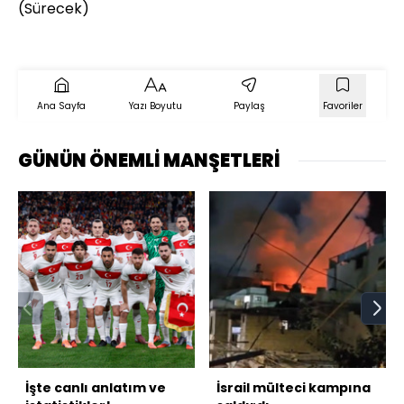
(Sürecek)
Ana Sayfa
Yazı Boyutu
Paylaş
Favoriler
GÜNÜN ÖNEMLİ MANŞETLERİ
İşte canlı anlatım ve
İsrail mülteci kampına