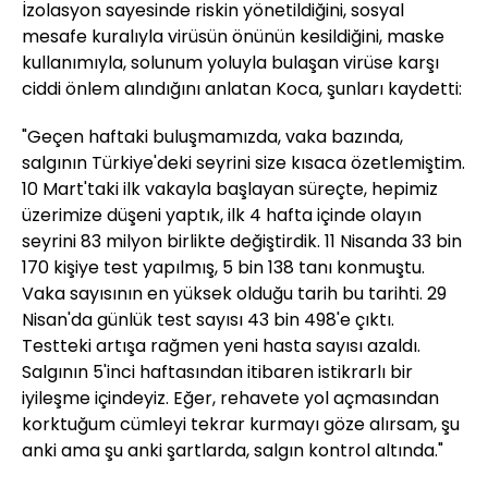
İzolasyon sayesinde riskin yönetildiğini, sosyal
mesafe kuralıyla virüsün önünün kesildiğini, maske
kullanımıyla, solunum yoluyla bulaşan virüse karşı
ciddi önlem alındığını anlatan Koca, şunları kaydetti:
"Geçen haftaki buluşmamızda, vaka bazında,
salgının Türkiye'deki seyrini size kısaca özetlemiştim.
10 Mart'taki ilk vakayla başlayan süreçte, hepimiz
üzerimize düşeni yaptık, ilk 4 hafta içinde olayın
seyrini 83 milyon birlikte değiştirdik. 11 Nisanda 33 bin
170 kişiye test yapılmış, 5 bin 138 tanı konmuştu.
Vaka sayısının en yüksek olduğu tarih bu tarihti. 29
Nisan'da günlük test sayısı 43 bin 498'e çıktı.
Testteki artışa rağmen yeni hasta sayısı azaldı.
Salgının 5'inci haftasından itibaren istikrarlı bir
iyileşme içindeyiz. Eğer, rehavete yol açmasından
korktuğum cümleyi tekrar kurmayı göze alırsam, şu
anki ama şu anki şartlarda, salgın kontrol altında."