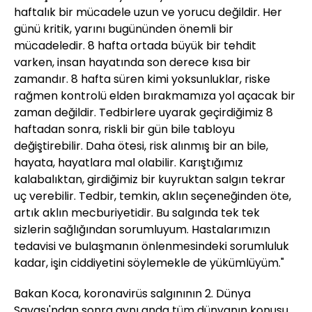
haftalık bir mücadele uzun ve yorucu değildir. Her
günü kritik, yarını bugününden önemli bir
mücadeledir. 8 hafta ortada büyük bir tehdit
varken, insan hayatında son derece kısa bir
zamandır. 8 hafta süren kimi yoksunluklar, riske
rağmen kontrolü elden bırakmamıza yol açacak bir
zaman değildir. Tedbirlere uyarak geçirdiğimiz 8
haftadan sonra, riskli bir gün bile tabloyu
değiştirebilir. Daha ötesi, risk alınmış bir an bile,
hayata, hayatlara mal olabilir. Karıştığımız
kalabalıktan, girdiğimiz bir kuyruktan salgın tekrar
uç verebilir. Tedbir, temkin, aklın seçeneğinden öte,
artık aklın mecburiyetidir. Bu salgında tek tek
sizlerin sağlığından sorumluyum. Hastalarımızın
tedavisi ve bulaşmanın önlenmesindeki sorumluluk
kadar, işin ciddiyetini söylemekle de yükümlüyüm."
Bakan Koca, koronavirüs salgınının 2. Dünya
Savaşı'ndan sonra aynı anda tüm dünyanın konusu