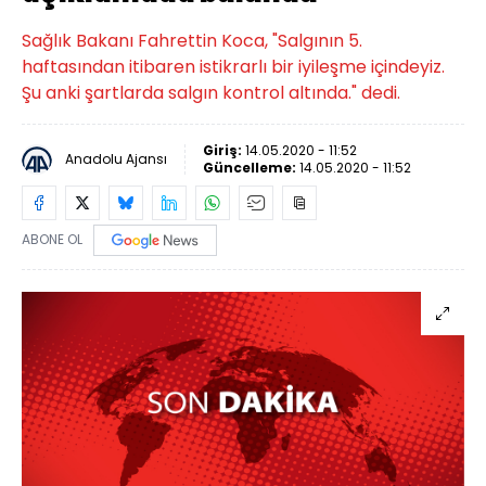
Sağlık Bakanı Fahrettin Koca, "Salgının 5.
haftasından itibaren istikrarlı bir iyileşme içindeyiz.
Şu anki şartlarda salgın kontrol altında." dedi.
Giriş:
14.05.2020 - 11:52
Anadolu Ajansı
Güncelleme:
14.05.2020 - 11:52
ABONE OL